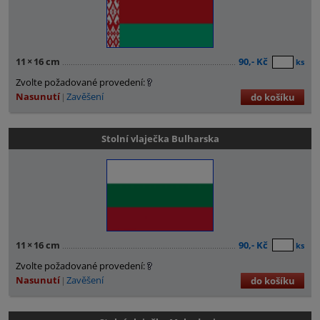
11
×
16 cm
90,- Kč
ks
Zvolte požadované provedení:
Nasunutí
Zavěšení
do košíku
Stolní vlaječka Bulharska
11
×
16 cm
90,- Kč
ks
Zvolte požadované provedení:
Nasunutí
Zavěšení
do košíku