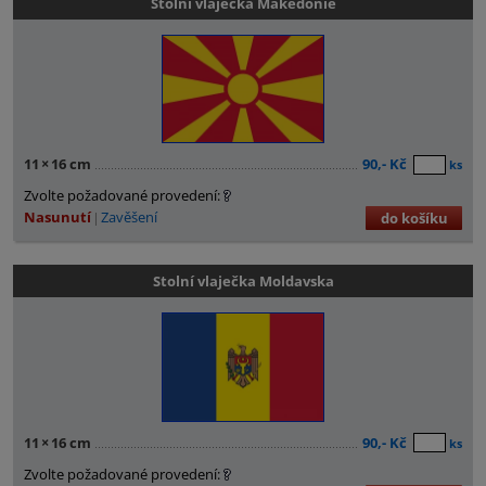
Stolní vlaječka Makedonie
11
×
16 cm
90,- Kč
ks
Zvolte požadované provedení:
Nasunutí
Zavěšení
do košíku
Stolní vlaječka Moldavska
11
×
16 cm
90,- Kč
ks
Zvolte požadované provedení: