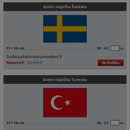
Stolní vlaječka Švédska
11
×
16 cm
90,- Kč
ks
Zvolte požadované provedení:
Nasunutí
Zavěšení
do košíku
Stolní vlaječka Turecka
11
×
16 cm
90,- Kč
ks