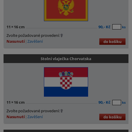
11
×
16 cm
90,- Kč
ks
Zvolte požadované provedení:
Nasunutí
Zavěšení
do košíku
Stolní vlaječka Chorvatska
11
×
16 cm
90,- Kč
ks
Zvolte požadované provedení:
Nasunutí
Zavěšení
do košíku