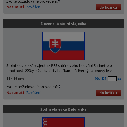
Zvolte požadované provedení:
Nasunutí
Zavěšení
do košíku
Slovenská stolní vlaječka
Stolní slovenská vlaječka z PES saténového hedvábí Satinette o
hmotnosti 220g/m2, dávající vlaječkám nádherný saténový lesk.
11
×
16 cm
90,- Kč
ks
Zvolte požadované provedení:
Nasunutí
Zavěšení
do košíku
Stolní vlaječka Běloruska