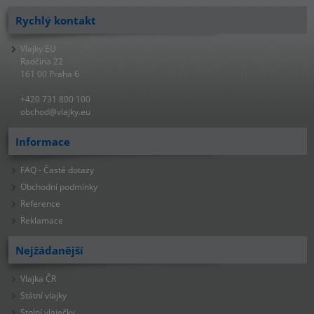
Rychlý kontakt
Vlajky.EU
Radčina 22
161 00 Praha 6
+420 731 800 100
obchod@vlajky.eu
Informace
FAQ - Časté dotazy
Obchodní podmínky
Reference
Reklamace
Nejžádanější
Vlajka ČR
Státní vlajky
Stolní vlaječky