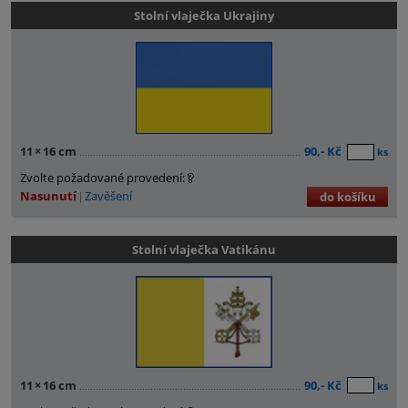
Stolní vlaječka Ukrajiny
11
×
16 cm
90,- Kč
ks
Zvolte požadované provedení:
Nasunutí
Zavěšení
do košíku
Stolní vlaječka Vatikánu
11
×
16 cm
90,- Kč
ks