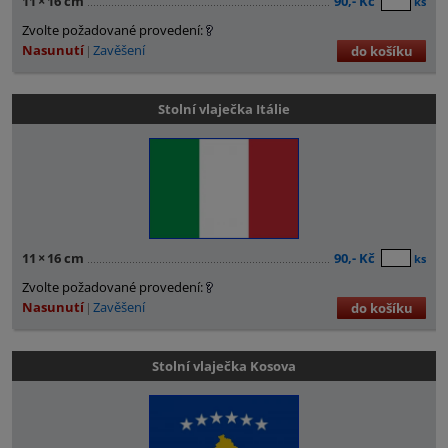
11
×
16 cm
90,- Kč
ks
Zvolte požadované provedení:
Nasunutí
Zavěšení
do košíku
Stolní vlaječka Itálie
11
×
16 cm
90,- Kč
ks
Zvolte požadované provedení:
Nasunutí
Zavěšení
do košíku
Stolní vlaječka Kosova