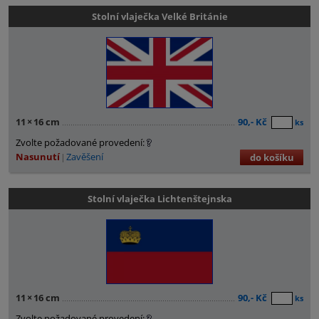
Stolní vlaječka Velké Británie
11
×
16 cm
90,- Kč
ks
Zvolte požadované provedení:
Nasunutí
Zavěšení
do košíku
Stolní vlaječka Lichtenštejnska
11
×
16 cm
90,- Kč
ks
Zvolte požadované provedení: