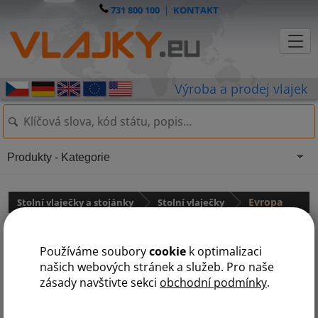
731 800 100
|
KONTAKT
Produkty - Kategorie
Stolní vlaječky a stojánky
Stolní vlaječky
Evropa
Č
S
Používáme soubory
cookie
k optimalizaci
našich webových stránek a služeb. Pro naše
zásady navštivte sekci
obchodní podmínky
.
Česká stolní vlaječka