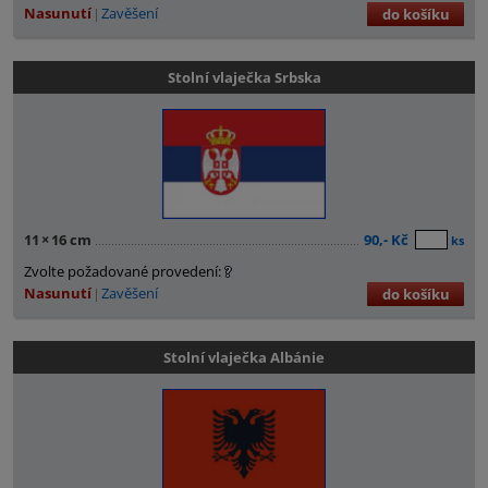
Nasunutí
Zavěšení
do košíku
Stolní vlaječka Srbska
11
×
16 cm
90,- Kč
ks
Zvolte požadované provedení:
Nasunutí
Zavěšení
do košíku
Stolní vlaječka Albánie