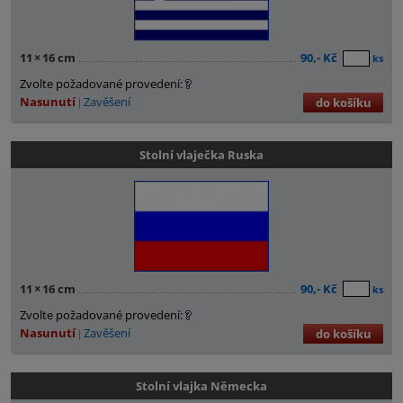
11
×
16 cm
90,- Kč
ks
Zvolte požadované provedení:
Nasunutí
Zavěšení
do košíku
Stolní vlaječka Ruska
11
×
16 cm
90,- Kč
ks
Zvolte požadované provedení:
Nasunutí
Zavěšení
do košíku
Stolní vlajka Německa