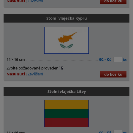
Nasunutí
Zavěšení
do košíku
Stolní vlaječka Kypru
11
×
16 cm
90,- Kč
ks
Zvolte požadované provedení:
Nasunutí
Zavěšení
do košíku
Stolní vlaječka Litvy
11
×
16 cm
90,- Kč
ks