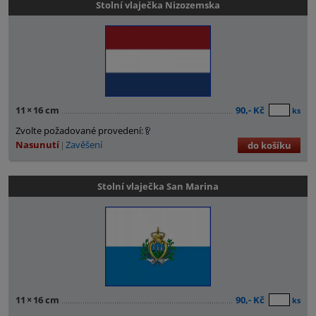
Stolní vlaječka Nizozemska
11
×
16 cm
90,- Kč
ks
Zvolte požadované provedení:
Nasunutí
Zavěšení
do košíku
Stolní vlaječka San Marina
11
×
16 cm
90,- Kč
ks