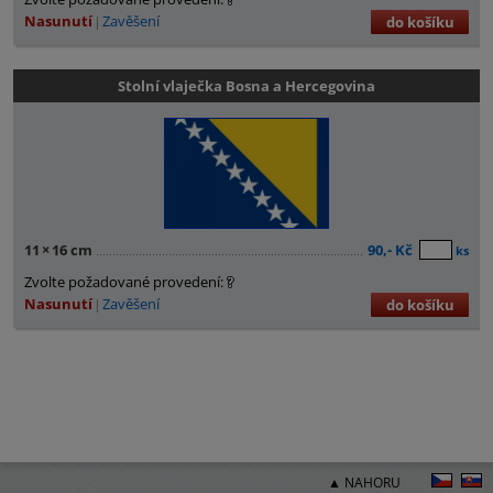
Nasunutí
Zavěšení
do košíku
Stolní vlaječka Bosna a Hercegovina
11
×
16 cm
90,- Kč
ks
Zvolte požadované provedení:
Nasunutí
Zavěšení
do košíku
▲ NAHORU