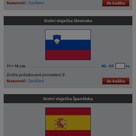
Nasunutí
Zavěšení
do košíku
Stolní vlaječka Slovinska
11
×
16 cm
90,- Kč
ks
Zvolte požadované provedení:
Nasunutí
Zavěšení
do košíku
Stolní vlaječka Španělska