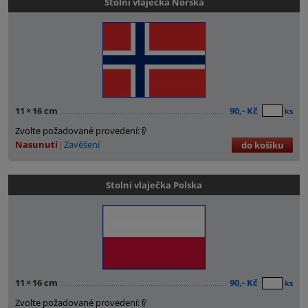
Stolní vlaječka Norska
11
×
16 cm
90,- Kč
ks
Zvolte požadované provedení:
Nasunutí
Zavěšení
do košíku
Stolní vlaječka Polska
11
×
16 cm
90,- Kč
ks
Zvolte požadované provedení: