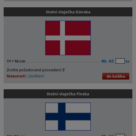
Stolní vlaječka Dánska
11
×
16 cm
90,- Kč
ks
Zvolte požadované provedení:
Nasunutí
Zavěšení
do košíku
Stolní vlaječka Finska