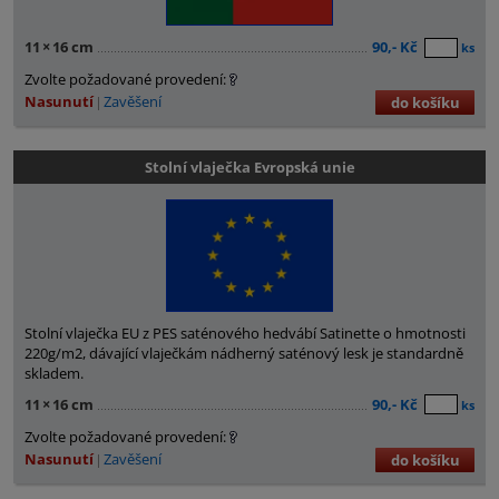
11
×
16 cm
90,- Kč
ks
Zvolte požadované provedení:
Nasunutí
Zavěšení
do košíku
Stolní vlaječka Evropská unie
Stolní vlaječka EU z PES saténového hedvábí Satinette o hmotnosti
220g/m2, dávající vlaječkám nádherný saténový lesk je standardně
skladem.
11
×
16 cm
90,- Kč
ks
Zvolte požadované provedení:
Nasunutí
Zavěšení
do košíku