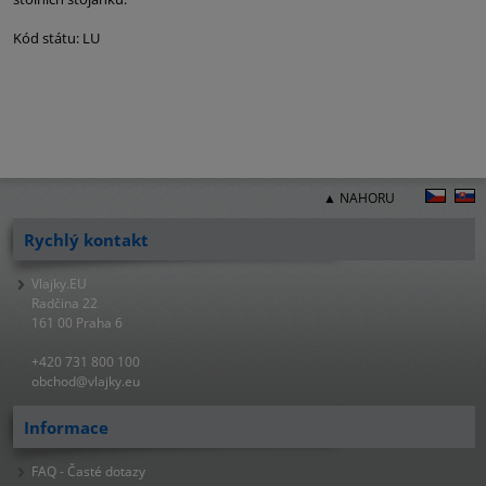
Kód státu: LU
▲ NAHORU
Rychlý kontakt
Vlajky.EU
Radčina 22
161 00 Praha 6
+420 731 800 100
obchod@vlajky.eu
Informace
FAQ - Časté dotazy