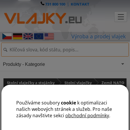
731 800 100
|
KONTAKT
Produkty - Kategorie
Stolní vlaječky a stojánky
Stolní vlaječky
Země NATO
Stolní vlaječka Lucemburska
Používáme soubory
cookie
k optimalizaci
našich webových stránek a služeb. Pro naše
zásady navštivte sekci
obchodní podmínky
.