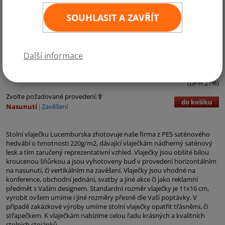
SOUHLASIT A ZAVŘÍT
Kategorie:
Evropa
,
Země EU
,
Země NATO
Další informace
90,- Kč bez DPH
109,- Kč vč. DPH
ks
11
×
16 cm
(DPH 21%)
Zvolte požadované provedení:
do košíku
Nasunutí
Zavěšení
Stolní vlaječku Lucemburska zhotovuje naše firma z PES saténového
hedvábí o hmotnosti 220g/m2, dávající vlaječkám nádherný saténový
lesk a tím zaručený reprezentativní vzhled. Vlaječky jsou obšité bílou
kroucenou šňůrkou a jsou vyhotoveny buď v provedení horizontálním
na nasunutí, či vertikálním na zavěšení. Vlaječky jsou vhodné na
konference, obchodní jednání, svatby a jiné akce či jako reklamní
předmět s Vaším designem. Standardní rozměr vlaječky je 11x16 cm,
vyrobit ovšem umíme i jiné rozměry přesně dle Vaší poptávky. V
případě zakázkové výroby umíme stolní vlaječky opatřit třásněmi, či
střapečkem. K vlaječkám nabízíme celou řadu krásných a kvalitních
stolních stojánků.