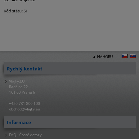
Kód státu: SI
▲ NAHORU
Rychlý kontakt
Vlajky.EU
Radčina 22
161 00 Praha 6
+420 731 800 100
obchod@vlajky.eu
Informace
FAQ - Časté dotazy