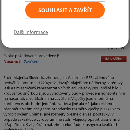
SOUHLASIT A ZAVŘÍT
Kategorie:
Evropa
,
Země EU
,
Země NATO
Další informace
90,- Kč bez DPH
109,- Kč vč. DPH
ks
11
×
16 cm
(DPH 21%)
Zvolte požadované provedení:
do košíku
Nasunutí
Zavěšení
Stolní vlaječku Slovinska zhotovuje naše firma z PES saténového
hedvábí o hmotnosti 220g/m2, dávající vlaječkám nádherný saténový
lesk a tím zaručený reprezentativní vzhled. Vlaječky jsou obšité bílou
kroucenou šňůrkou a jsou vyhotoveny buď v provedení horizontálním
na nasunutí, či vertikálním na zavěšení. Vlaječky jsou vhodné na
konference, obchodní jednání, svatby a jiné akce či jako reklamní
předmět s Vaším designem. Standardní rozměr vlaječky je 11x16 cm,
vyrobit ovšem umíme i jiné rozměry přesně dle Vaší poptávky. V
případě zakázkové výroby umíme stolní vlaječky opatřit třásněmi, či
střapečkem. K vlaječkám nabízíme celou řadu krásných a kvalitních
stolních stojánků.