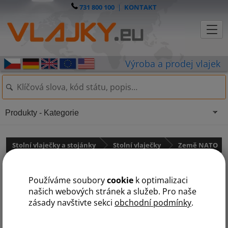
731 800 100
|
KONTAKT
Produkty - Kategorie
Stolní vlaječky a stojánky
Stolní vlaječky
Země NATO
Stolní vlaječka Slovinska
Používáme soubory
cookie
k optimalizaci
našich webových stránek a služeb. Pro naše
zásady navštivte sekci
obchodní podmínky
.