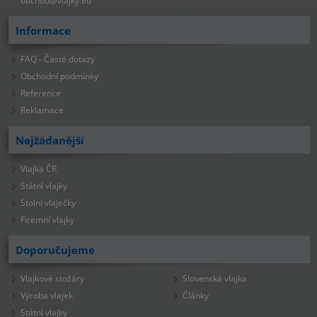
obchod@vlajky.eu
Informace
FAQ - Časté dotazy
Obchodní podmínky
Reference
Reklamace
Nejžádanější
Vlajka ČR
Státní vlajky
Stolní vlaječky
Firemní vlajky
Doporučujeme
Vlajkové stožáry
Slovenská vlajka
Výroba vlajek
Články
Státní vlajky