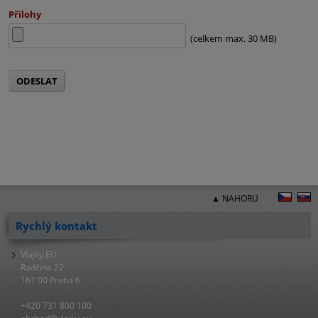
Přílohy
(celkem max. 30 MB)
ODESLAT
▲ NAHORU
Rychlý kontakt
Vlajky.EU
Radčina 22
161 00 Praha 6
+420 731 800 100