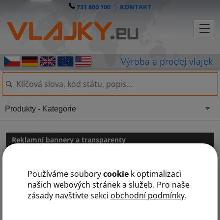
731 800 100
|
KONTAKT
Produkty - Kategorie
Reklamní bannery a transparenty
REKLAMNÍ BANNERY A TRANSPARENTY
Používáme soubory
cookie
k optimalizaci
našich webových stránek a služeb. Pro naše
zásady navštivte sekci
obchodní podmínky
.