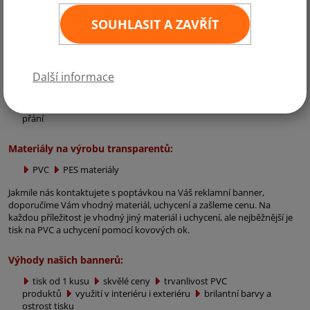
SOUHLASIT A ZAVŘÍT
Reklamní plachty - bannery vyrábí naše společnost na zakázke dle přání
každého zákazníka a to již od 1 kusu. Jedná se ovelmi oblíbenou formu
reklamy s dlouhodobou životností.
Další informace
Uchycení reklamních bannerů:
bez uchycení
kovová oka
tunely
provázky
dle
přání
Materiály na výrobu transparentů:
PVC
PES materiály
Jakmile nás kontaktujete s poptávkou na Váš reklamní banner,
doporučíme Vám vhodný materiál, uchycení a zašleme cenu. Na
každou příležitost je vhodný jiný materiál i uchycení, ale nejběžnější je
tisk na PVC a uchycení pomocí kovových ok.
Výhody našich bannerů:
tisk od 1 kusu
skvělé ceny
trvanlivost PVC
produktů
využití v interiéru i exteriéru
brilantní barvy a
ostrost tisku