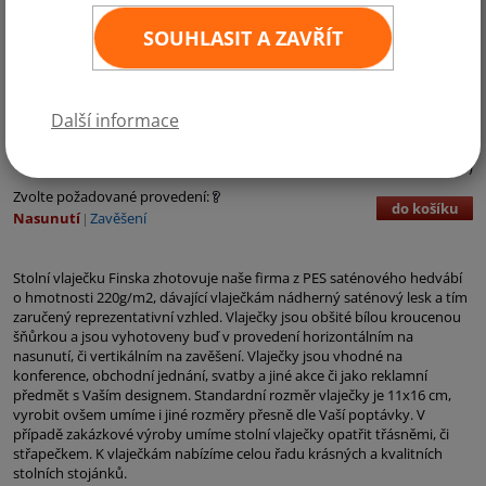
SOUHLASIT A ZAVŘÍT
Kategorie:
Evropa
,
Země EU
,
Země NATO
Další informace
90,- Kč bez DPH
109,- Kč vč. DPH
ks
11
×
16 cm
(DPH 21%)
Zvolte požadované provedení:
do košíku
Nasunutí
Zavěšení
Stolní vlaječku Finska zhotovuje naše firma z PES saténového hedvábí
o hmotnosti 220g/m2, dávající vlaječkám nádherný saténový lesk a tím
zaručený reprezentativní vzhled. Vlaječky jsou obšité bílou kroucenou
šňůrkou a jsou vyhotoveny buď v provedení horizontálním na
nasunutí, či vertikálním na zavěšení. Vlaječky jsou vhodné na
konference, obchodní jednání, svatby a jiné akce či jako reklamní
předmět s Vaším designem. Standardní rozměr vlaječky je 11x16 cm,
vyrobit ovšem umíme i jiné rozměry přesně dle Vaší poptávky. V
případě zakázkové výroby umíme stolní vlaječky opatřit třásněmi, či
střapečkem. K vlaječkám nabízíme celou řadu krásných a kvalitních
stolních stojánků.