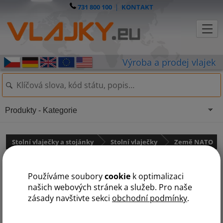
731 800 100
|
KONTAKT
Produkty - Kategorie
Stolní vlaječky a stojánky
Stolní vlaječky
Země NATO
Stolní vlaječka Finska
Používáme soubory
cookie
k optimalizaci
našich webových stránek a služeb. Pro naše
zásady navštivte sekci
obchodní podmínky
.