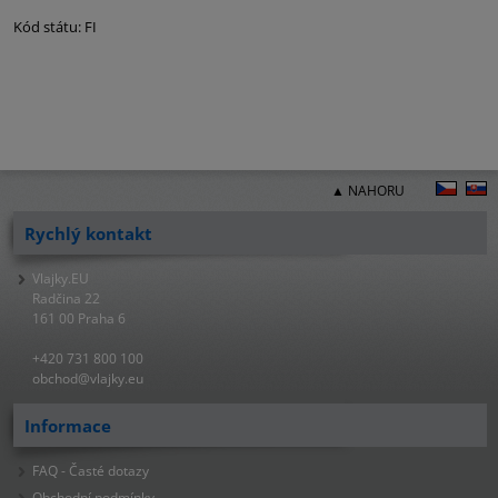
Kód státu: FI
▲ NAHORU
Rychlý kontakt
Vlajky.EU
Radčina 22
161 00 Praha 6
+420 731 800 100
obchod@vlajky.eu
Informace
FAQ - Časté dotazy
Obchodní podmínky