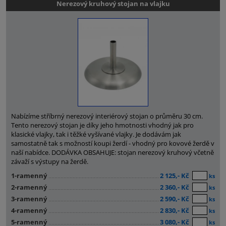
Nerezový kruhový stojan na vlajku
Nabízíme stříbrný nerezový interiérový stojan o průměru 30 cm.
Tento nerezový stojan je díky jeho hmotnosti vhodný jak pro
klasické vlajky, tak i těžké vyšívané vlajky. Je dodávám jak
samostatně tak s možností koupi žerdí - vhodný pro kovové žerdě v
naší nabídce. DODÁVKA OBSAHUJE: stojan nerezový kruhový včetně
závaží s výstupy na žerdě.
1-ramenný
2 125,- Kč
ks
2-ramenný
2 360,- Kč
ks
3-ramenný
2 590,- Kč
ks
4-ramenný
2 830,- Kč
ks
5-ramenný
3 080,- Kč
ks