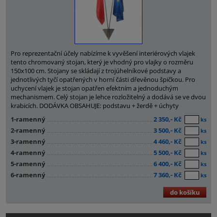
Pro reprezentační účely nabízíme k vyvěšení interiérových vlajek
tento chromovaný stojan, který je vhodný pro vlajky o rozměru
150x100 cm. Stojany se skládají z trojúhelníkové podstavy a
jednotlivých tyčí opatřených v horní části dřevěnou špičkou. Pro
uchycení vlajek je stojan opatřen efektním a jednoduchým
mechanismem. Celý stojan je lehce rozložitelný a dodává se ve dvou
krabicích. DODÁVKA OBSAHUJE: podstavu + žerdě + úchyty
1-ramenný
2 350,- Kč
ks
2-ramenný
3 500,- Kč
ks
3-ramenný
4 460,- Kč
ks
4-ramenný
5 500,- Kč
ks
5-ramenný
6 400,- Kč
ks
6-ramenný
7 360,- Kč
ks
do košíku