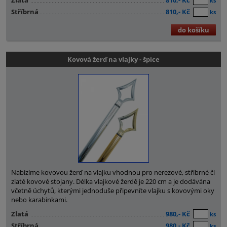
Zlatá
810,- Kč
ks
Stříbrná
810,- Kč
ks
do košíku
Kovová žerď na vlajky - špice
Nabízíme kovovou žerď na vlajku vhodnou pro nerezové, stříbrné či
zlaté kovové stojany. Délka vlajkové žerdě je 220 cm a je dodávána
včetně úchytů, kterými jednoduše připevníte vlajku s kovovými oky
nebo karabinkami.
Zlatá
980,- Kč
ks
Stříbrná
980,- Kč
ks