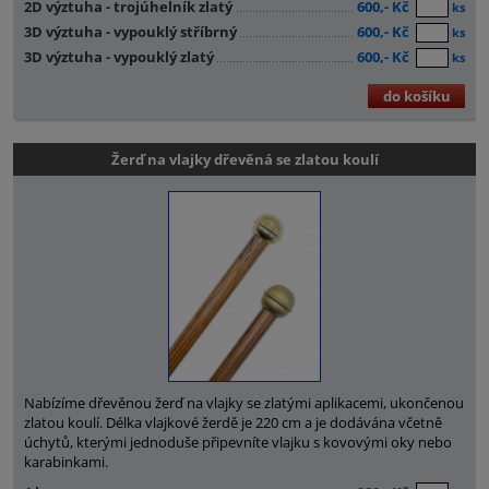
2D výztuha - trojúhelník zlatý
600,- Kč
ks
3D výztuha - vypouklý stříbrný
600,- Kč
ks
3D výztuha - vypouklý zlatý
600,- Kč
ks
do košíku
Žerď na vlajky dřevěná se zlatou koulí
Nabízíme dřevěnou žerď na vlajky se zlatými aplikacemi, ukončenou
zlatou koulí. Délka vlajkové žerdě je 220 cm a je dodávána včetně
úchytů, kterými jednoduše připevníte vlajku s kovovými oky nebo
karabinkami.