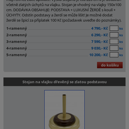
včetně zlatých úchytů na vlajku. Stojan je vhodný na vlajky 150x100
cm. DODÁVKA OBSAHUJE: PODSTAVA + LUXUSNÍ ŽERDĚ s koulí +
ÚCHYTY. Odstín podstavy a žerdí se může lišit! Je možné dodat
žerdě se špicí za příplatek 100 Kč (požadavek uveďte do poznámky).
1-ramenný
4 790,- Kč
ks
2-ramenný
6 290,- Kč
ks
3-ramenný
7 590,- Kč
ks
4-ramenný
9 030,- Kč
ks
5-ramenný
10 200,- Kč
ks
do košíku
Stojan na vlajku dřevěný se zlatou podstavou