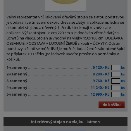
Velmi reprezentativní, lakovaný dřevěný stojan se zlatou podstavou
je dodáván ve tmavém dekoru dřeva se zlatými aplikacemi. Jedná se
o komplet stojanu a dřevěných žerdí, které mají rovněž zlaté
aplikace. Výška stojanu je cca 220 cm a je dodáván včetně zlatých
úchytů na vlajku. Stojan je vhodný na vlajky 150x100 cm. DODÁVKA
OBSAHUJE: PODSTAVA + LUXUSNÍ ŽERDĚ s koulí + ÚCHYTY. Odstín
podstavy a žerdí se může lišit! Je možné dodat žerdě zakončené špicí
za příplatek 100 Kč/ks (požadavek uveďte prosím do poznámky v
košíku).
1-ramenný
6 120,- Kč
ks
2-ramenný
8 280,- Kč
ks
3-ramenný
9 760,- Kč
ks
4-ramenný
11 240,- Kč
ks
5-ramenný
12 990,- Kč
ks
do košíku
Interiérový stojan na vlajku - kámen