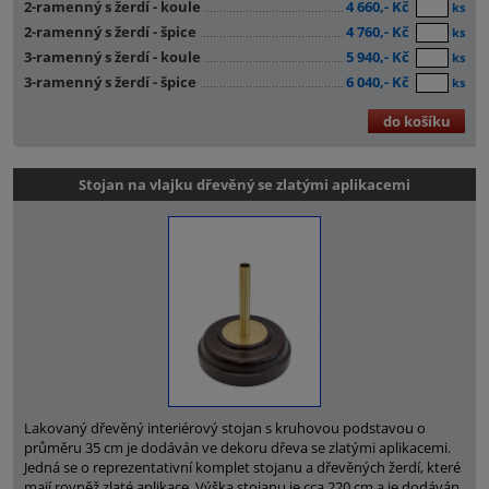
2-ramenný s žerdí - koule
4 660,- Kč
ks
2-ramenný s žerdí - špice
4 760,- Kč
ks
3-ramenný s žerdí - koule
5 940,- Kč
ks
3-ramenný s žerdí - špice
6 040,- Kč
ks
do košíku
Stojan na vlajku dřevěný se zlatými aplikacemi
Lakovaný dřevěný interiérový stojan s kruhovou podstavou o
průměru 35 cm je dodáván ve dekoru dřeva se zlatými aplikacemi.
Jedná se o reprezentativní komplet stojanu a dřevěných žerdí, které
mají rovněž zlaté aplikace. Výška stojanu je cca 220 cm a je dodáván