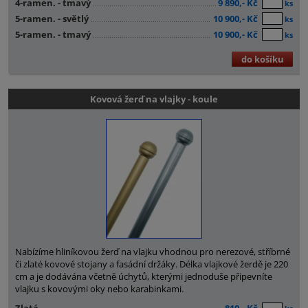
4-ramen. - tmavý
9 890,- Kč
ks
5-ramen. - světlý
10 900,- Kč
ks
5-ramen. - tmavý
10 900,- Kč
ks
do košíku
Kovová žerď na vlajky - koule
Nabízíme hliníkovou žerď na vlajku vhodnou pro nerezové, stříbrné
či zlaté kovové stojany a fasádní držáky. Délka vlajkové žerdě je 220
cm a je dodávána včetně úchytů, kterými jednoduše připevníte
vlajku s kovovými oky nebo karabinkami.