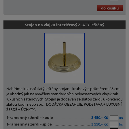
do košíku
Stojan na vlajku interiérový ZLATÝ leštěný
Nabízíme luxusní zlatý leštěný stojan - kruhový s průměrem 35 cm.
Je vhodný jak na vyvěšení standardních polyesterových vlajek tak
luxusních saténových. Stojan je dodáván se zlatou žerdí, ukončenou
zlatou koulí nebo špicí. DODÁVKA OBSAHUJE: PODSTAVA + LUXUSNÍ
ŽERDĚ + ÚCHYTY.
1-ramenný s žerdí - koule
3 450,- Kč
ks
1-ramenný s žerdí - špice
3 550,- Kč
ks