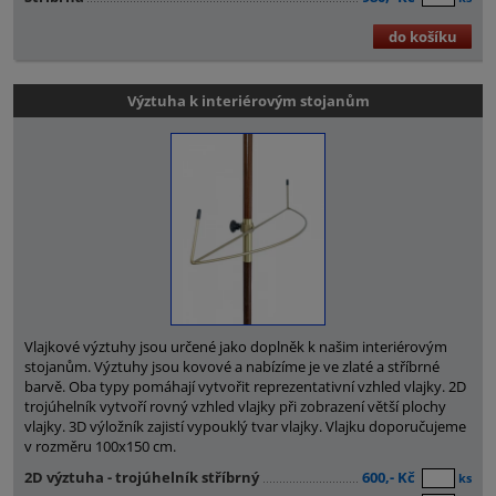
do košíku
Výztuha k interiérovým stojanům
Vlajkové výztuhy jsou určené jako doplněk k našim interiérovým
stojanům. Výztuhy jsou kovové a nabízíme je ve zlaté a stříbrné
barvě. Oba typy pomáhají vytvořit reprezentativní vzhled vlajky. 2D
trojúhelník vytvoří rovný vzhled vlajky při zobrazení větší plochy
vlajky. 3D výložník zajistí vypouklý tvar vlajky. Vlajku doporučujeme
v rozměru 100x150 cm.
2D výztuha - trojúhelník stříbrný
600,- Kč
ks