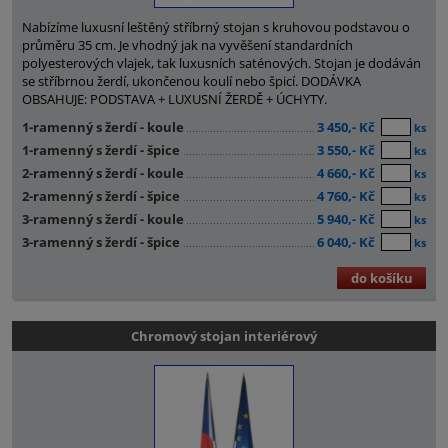
Nabízíme luxusní leštěný stříbrný stojan s kruhovou podstavou o
průměru 35 cm. Je vhodný jak na vyvěšení standardních
polyesterových vlajek, tak luxusních saténových. Stojan je dodáván
se stříbrnou žerdí, ukončenou koulí nebo špicí. DODÁVKA
OBSAHUJE: PODSTAVA + LUXUSNÍ ŽERDĚ + ÚCHYTY.
1-ramenný s žerdí - koule
3 450,- Kč
ks
1-ramenný s žerdí - špice
3 550,- Kč
ks
2-ramenný s žerdí - koule
4 660,- Kč
ks
2-ramenný s žerdí - špice
4 760,- Kč
ks
3-ramenný s žerdí - koule
5 940,- Kč
ks
3-ramenný s žerdí - špice
6 040,- Kč
ks
do košíku
Chromový stojan interiérový