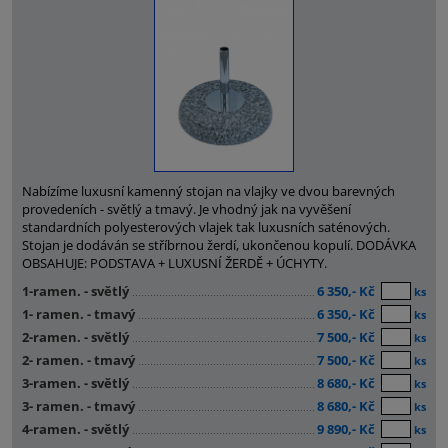
Nabízíme luxusní kamenný stojan na vlajky ve dvou barevných
provedeních - světlý a tmavý. Je vhodný jak na vyvěšení
standardních polyesterových vlajek tak luxusních saténových.
Stojan je dodáván se stříbrnou žerdí, ukončenou kopulí. DODÁVKA
OBSAHUJE: PODSTAVA + LUXUSNÍ ŽERDĚ + ÚCHYTY.
1-ramen. - světlý
6 350,- Kč
ks
1- ramen. - tmavý
6 350,- Kč
ks
2-ramen. - světlý
7 500,- Kč
ks
2- ramen. - tmavý
7 500,- Kč
ks
3-ramen. - světlý
8 680,- Kč
ks
3- ramen. - tmavý
8 680,- Kč
ks
4-ramen. - světlý
9 890,- Kč
ks