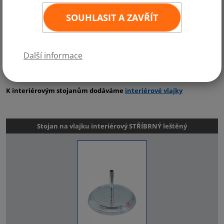
Stojany na vlajky jsou vhodné do interiérů škol, na meetingy, kongresy i
SOUHLASIT A ZAVŘÍT
do soukromých firem. Mimo vlajek z naší stálé nabídky Vám na tyto
vlajkové stojany můžeme vyrobit na míru i firemní vlajky, interiérové
vlajky z luxusního saténu, obecní či městské vlajky dle Vašeho
požadavku.
Další informace
Více informací
interiérové stojany
žerdě
komplety
K interiérovým stojanům dodáváme
interiérové vlajky
Stojan na vlajku interiérový STŘÍBRNÝ leštěný