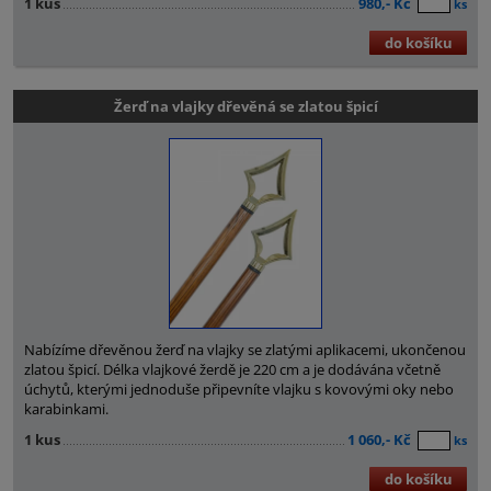
1 kus
980,- Kč
ks
do košíku
Žerď na vlajky dřevěná se zlatou špicí
Nabízíme dřevěnou žerď na vlajky se zlatými aplikacemi, ukončenou
zlatou špicí. Délka vlajkové žerdě je 220 cm a je dodávána včetně
úchytů, kterými jednoduše připevníte vlajku s kovovými oky nebo
karabinkami.
1 kus
1 060,- Kč
ks
do košíku