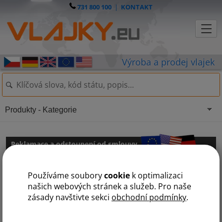
731 800 100
|
KONTAKT
Produkty - Kategorie
Reklamace a odstoupení od smlouvy
Používáme soubory
cookie
k optimalizaci
našich webových stránek a služeb. Pro naše
zásady navštivte sekci
obchodní podmínky
.
Reklamace zboží
V případě reklamace zboží, prosím pokračujte na
reklamační řád