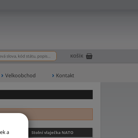
KOŠÍK
Velkoobchod
Kontakt
ek a
Stolní vlaječka NATO