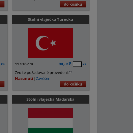
u
do košíku
Stolní vlaječka Turecka
11
×
16 cm
90,- Kč
ks
ks
Zvolte požadované provedení:
Nasunutí
Zavěšení
u
do košíku
Stolní vlaječka Maďarska