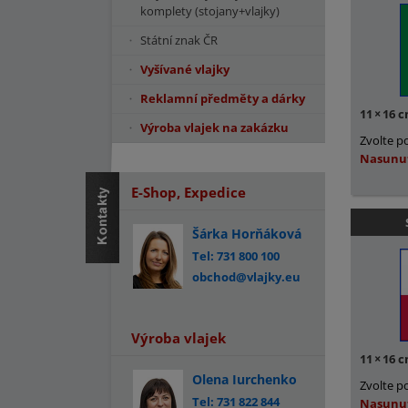
komplety (stojany+vlajky)
Státní znak ČR
Vyšívané vlajky
Reklamní předměty a dárky
11
×
16 
Výroba vlajek na zakázku
Zvolte p
Nasunu
E-Shop, Expedice
Šárka Horňáková
Tel: 731 800 100
obchod@vlajky.eu
Výroba vlajek
11
×
16 
Olena Iurchenko
Zvolte p
Tel: 731 822 844
Nasunu