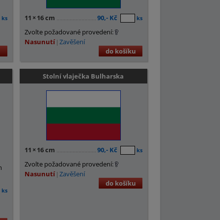
11
×
16 cm
90,- Kč
ks
ks
Zvolte požadované provedení:
Nasunutí
Zavěšení
u
do košíku
Stolní vlaječka Bulharska
11
×
16 cm
90,- Kč
ks
Zvolte požadované provedení:
m
Nasunutí
Zavěšení
do košíku
ks