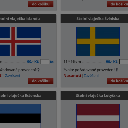
do košíku
do košík
Stolní vlaječka Islandu
Stolní vlaječka Švédska
cm
90,- Kč
11
×
16 cm
90,- Kč
ks
ožadované provedení:
Zvolte požadované provedení:
tí
Zavěšení
Nasunutí
Zavěšení
do košíku
do košík
tolní vlaječka Estonska
Stolní vlaječka Lotyšska