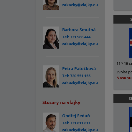
zakazky@vlajky.eu
Barbora Smutná
Tel: 731 966 444
zakazky@vlajky.eu
11
×
16 
Petra Patočková
Zvolte p
Tel: 720 551 155
Nasunu
zakazky@vlajky.eu
S
Stožáry na vlajky
Ondřej Feduň
Tel: 731 811 811
zakazky@vlajky.eu