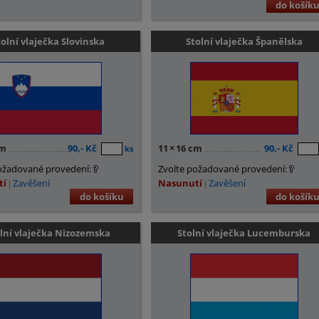
do košík
tolní vlaječka Slovinska
Stolní vlaječka Španělska
cm
90,- Kč
11
×
16 cm
90,- Kč
ks
ožadované provedení:
Zvolte požadované provedení:
tí
Zavěšení
Nasunutí
Zavěšení
do košíku
do košík
lní vlaječka Nizozemska
Stolní vlaječka Lucemburska