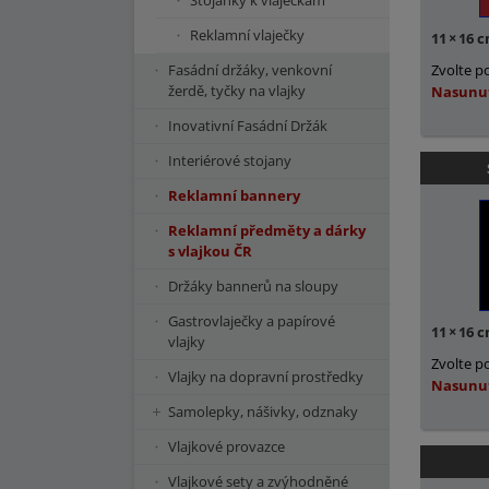
Stojánky k vlaječkám
Reklamní vlaječky
11
×
16 
Fasádní držáky, venkovní
Zvolte p
žerdě, tyčky na vlajky
Nasunu
Inovativní Fasádní Držák
Interiérové stojany
Reklamní bannery
Reklamní předměty a dárky
s vlajkou ČR
Držáky bannerů na sloupy
Gastrovlaječky a papírové
11
×
16 
vlajky
Zvolte p
Vlajky na dopravní prostředky
Nasunu
Samolepky, nášivky, odznaky
Vlajkové provazce
Vlajkové sety a zvýhodněné