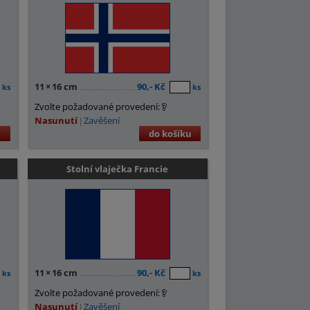
11
×
16 cm
90,- Kč
ks
ks
Zvolte požadované provedení:
Nasunutí
Zavěšení
u
do košíku
Stolní vlaječka Francie
11
×
16 cm
90,- Kč
ks
ks
Zvolte požadované provedení:
Nasunutí
Zavěšení