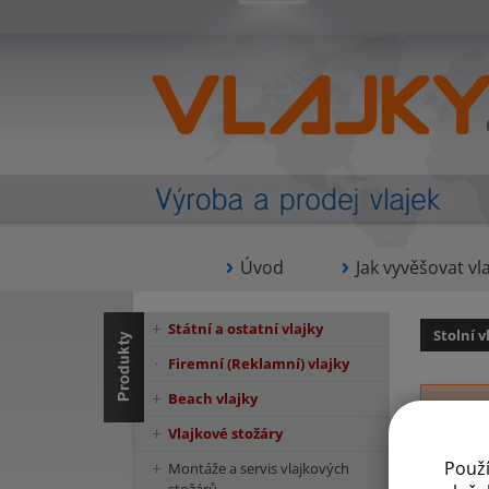
Úvod
Jak vyvěšovat vla
Státní a ostatní vlajky
Stolní v
Firemní (Reklamní) vlajky
Beach vlajky
Vlajkové stožáry
Použ
Montáže a servis vlajkových