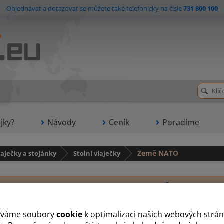
Objednávat a dotazovat se můžete také telefonicky na čísle
731 800 100
jky?
Návody
Ceník
Poradíme
laječky a stojánky
Stolní vlaječky
Země NATO
Č
S
íváme soubory
cookie
k optimalizaci našich webových strán
Česká stolní vlaječka
Stolní vlaječka USA