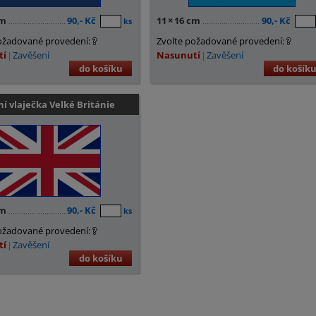
cm
90,- Kč
11
×
16 cm
90,- Kč
ks
ožadované provedení:
Zvolte požadované provedení:
tí
Zavěšení
Nasunutí
Zavěšení
do košíku
do košík
ní vlaječka Velké Británie
cm
90,- Kč
ks
ožadované provedení:
tí
Zavěšení
do košíku