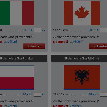
cm
90,- Kč
11
×
16 cm
90,- Kč
ks
ožadované provedení:
Zvolte požadované provedení:
tí
Zavěšení
Nasunutí
Zavěšení
do košíku
do košík
Stolní vlaječka Polska
Stolní vlaječka Albánie
cm
90,- Kč
11
×
16 cm
90,- Kč
ks
ožadované provedení:
Zvolte požadované provedení:
tí
Zavěšení
Nasunutí
Zavěšení