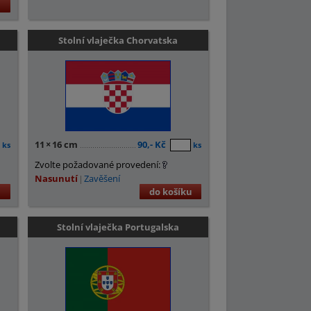
u
Stolní vlaječka Chorvatska
11
×
16 cm
90,- Kč
ks
ks
Zvolte požadované provedení:
Nasunutí
Zavěšení
u
do košíku
Stolní vlaječka Portugalska