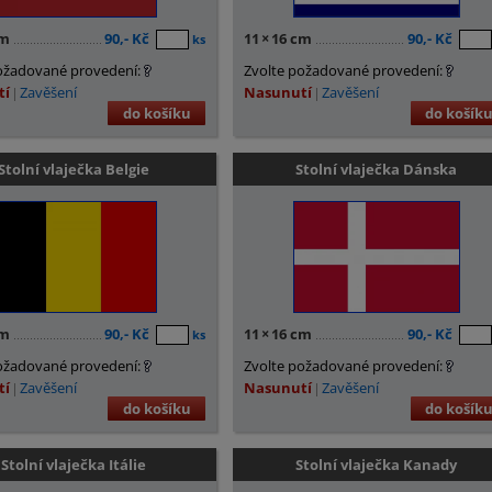
cm
90,- Kč
11
×
16 cm
90,- Kč
ks
ožadované provedení:
Zvolte požadované provedení:
tí
Zavěšení
Nasunutí
Zavěšení
do košíku
do košík
Stolní vlaječka Belgie
Stolní vlaječka Dánska
cm
90,- Kč
11
×
16 cm
90,- Kč
ks
ožadované provedení:
Zvolte požadované provedení:
tí
Zavěšení
Nasunutí
Zavěšení
do košíku
do košík
Stolní vlaječka Itálie
Stolní vlaječka Kanady