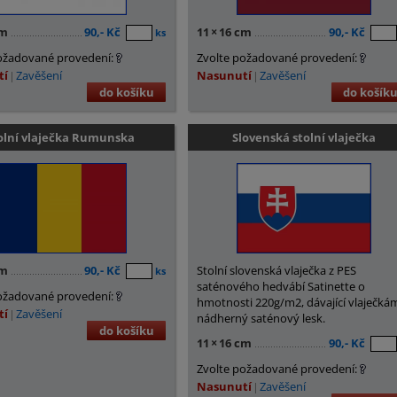
cm
90,- Kč
11
×
16 cm
90,- Kč
ks
ožadované provedení:
Zvolte požadované provedení:
tí
Zavěšení
Nasunutí
Zavěšení
do košíku
do košík
olní vlaječka Rumunska
Slovenská stolní vlaječka
cm
90,- Kč
Stolní slovenská vlaječka z PES
ks
saténového hedvábí Satinette o
ožadované provedení:
hmotnosti 220g/m2, dávající vlaječká
tí
Zavěšení
nádherný saténový lesk.
do košíku
11
×
16 cm
90,- Kč
Zvolte požadované provedení:
Nasunutí
Zavěšení