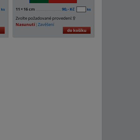
11
×
16 cm
90,- Kč
ks
ks
Zvolte požadované provedení:
Nasunutí
Zavěšení
u
do košíku