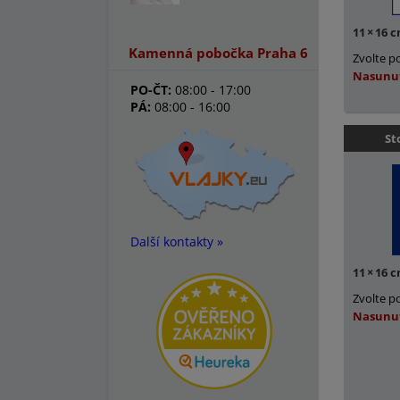
11
×
16 
Kamenná pobočka Praha 6
Zvolte p
Nasunu
PO-ČT:
08:00 - 17:00
PÁ:
08:00 - 16:00
St
Další kontakty »
11
×
16 
Zvolte p
Nasunu