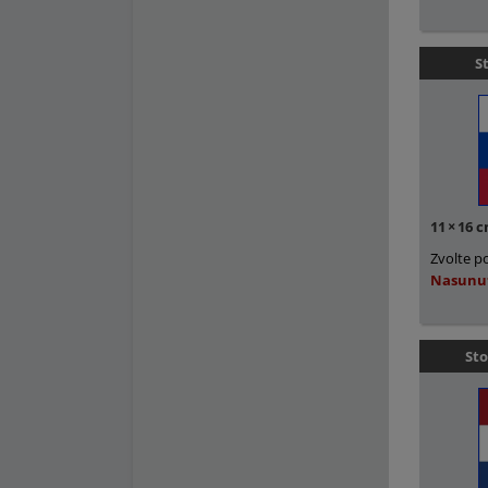
S
11
×
16 
Zvolte p
Nasunu
Sto