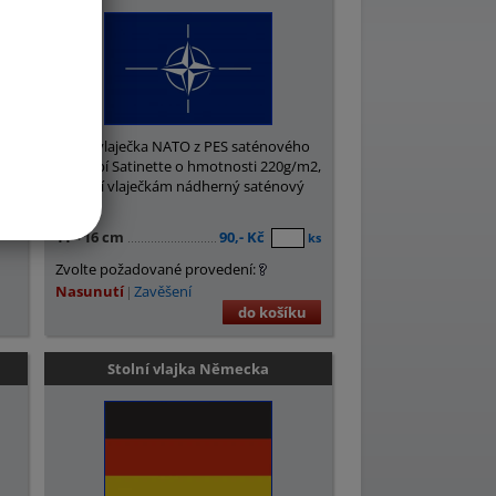
Stolní vlaječka NATO z PES saténového
ks
hedvábí Satinette o hmotnosti 220g/m2,
dávající vlaječkám nádherný saténový
lesk.
u
11
×
16 cm
90,- Kč
ks
Zvolte požadované provedení:
Nasunutí
Zavěšení
do košíku
Stolní vlajka Německa