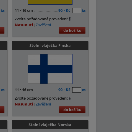
11
×
16 cm
90,- Kč
ks
ks
Zvolte požadované provedení:
Nasunutí
Zavěšení
u
do košíku
Stolní vlaječka Finska
11
×
16 cm
90,- Kč
ks
ks
Zvolte požadované provedení:
Nasunutí
Zavěšení
u
do košíku
Stolní vlaječka Norska