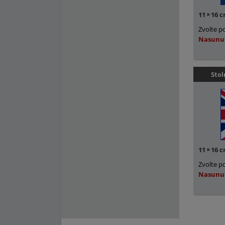
11
×
16 
Zvolte p
Nasunu
Stol
11
×
16 
Zvolte p
Nasunu