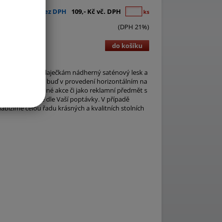
90,- Kč bez DPH
109,- Kč vč. DPH
ks
(DPH 21%)
do košíku
g/m2, dávající vlaječkám nádherný saténový lesk a
 jsou vyhotoveny buď v provedení horizontálním na
nání, svatby a jiné akce či jako reklamní předmět s
rozměry přesně dle Vaší poptávky. V případě
abízíme celou řadu krásných a kvalitních stolních