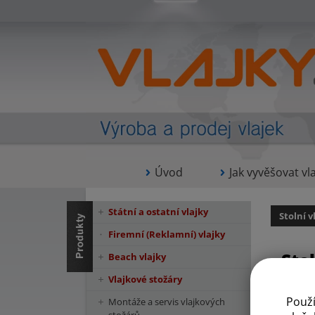
Úvod
Jak vyvěšovat vla
Státní a ostatní vlajky
Stolní v
Firemní (Reklamní) vlajky
Sto
Beach vlajky
Vlajkové stožáry
Použ
Montáže a servis vlajkových