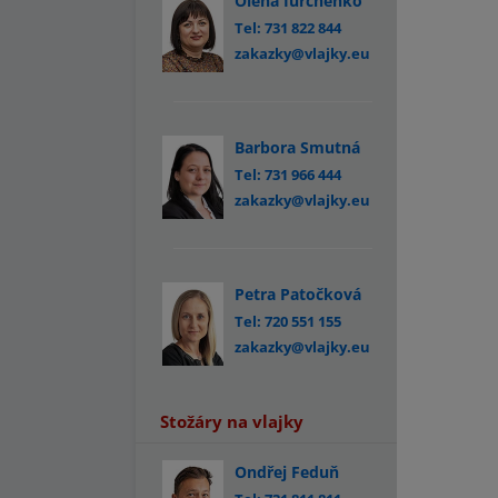
Olena Iurchenko
Tel: 731 822 844
zakazky@vlajky.eu
Barbora Smutná
Tel: 731 966 444
zakazky@vlajky.eu
Petra Patočková
Tel: 720 551 155
zakazky@vlajky.eu
Stožáry na vlajky
Ondřej Feduň