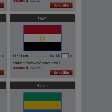
Nasunutí
Zavěšení
u
do košíku
Egypt
11
×
16 cm
90,- Kč
ks
ks
Zvolte požadované provedení:
Nasunutí
Zavěšení
u
do košíku
Gabon