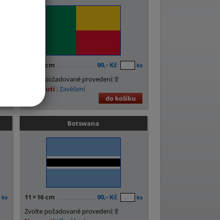
11
×
16 cm
90,- Kč
ks
ks
Zvolte požadované provedení:
Nasunutí
Zavěšení
u
do košíku
Botswana
11
×
16 cm
90,- Kč
ks
ks
Zvolte požadované provedení: