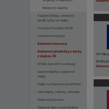
Stojánky k vlaječkám
Nasunu
Reklamní vlaječky
Fasádní držáky, venkovní
žerdě, tyčky na vlajky
Inovativní Fasádní Držák
Interiérové stojany
Reklamní bannery
Reklamní předměty a dárky
11
×
16 
s vlajkou ČR
Zvolte p
Držáky bannerů na sloupy
Nasunu
Gastrovlaječky a papírové
vlajky
Vlajky na dopravní prostředky
Samolepky, nášivky, odznaky
Vlajkové provazce
Vlajkové sety a zvýhodněné