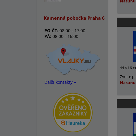
Nasunu
Kamenná pobočka Praha 6
PO-ČT:
08:00 - 17:00
PÁ:
08:00 - 16:00
11
×
16 
Zvolte p
Další kontakty »
Nasunu