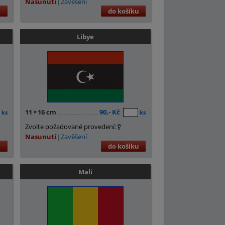
Nasunutí
Zavěšení
u
do košíku
Libye
11
×
16 cm
90,- Kč
ks
ks
Zvolte požadované provedení:
Nasunutí
Zavěšení
u
do košíku
Mali