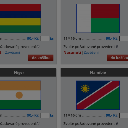
cm
90,- Kč
11
×
16 cm
90,- Kč
ks
ožadované provedení:
Zvolte požadované provedení:
tí
Zavěšení
Nasunutí
Zavěšení
do košíku
do košík
Niger
Namibie
cm
90,- Kč
11
×
16 cm
90,- Kč
ks
ožadované provedení:
Zvolte požadované provedení: