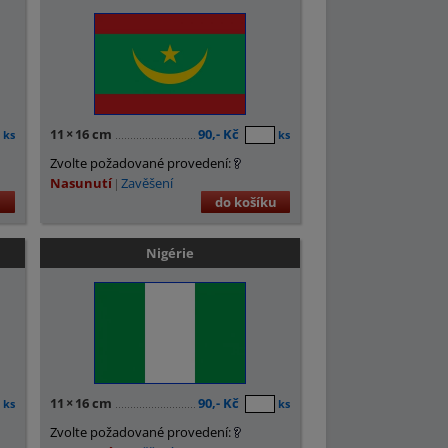
11
×
16 cm
90,- Kč
ks
ks
Zvolte požadované provedení:
Nasunutí
Zavěšení
u
do košíku
Nigérie
11
×
16 cm
90,- Kč
ks
ks
Zvolte požadované provedení: