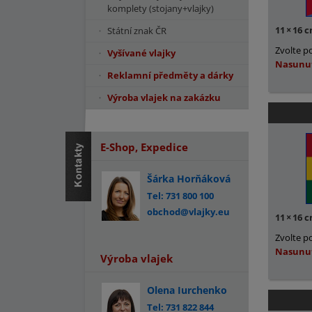
komplety (stojany+vlajky)
11
×
16 
Státní znak ČR
Zvolte p
Vyšívané vlajky
Nasunu
Reklamní předměty a dárky
Výroba vlajek na zakázku
E-Shop, Expedice
Šárka Horňáková
Tel: 731 800 100
obchod@vlajky.eu
11
×
16 
Zvolte p
Nasunu
Výroba vlajek
Olena Iurchenko
Tel: 731 822 844