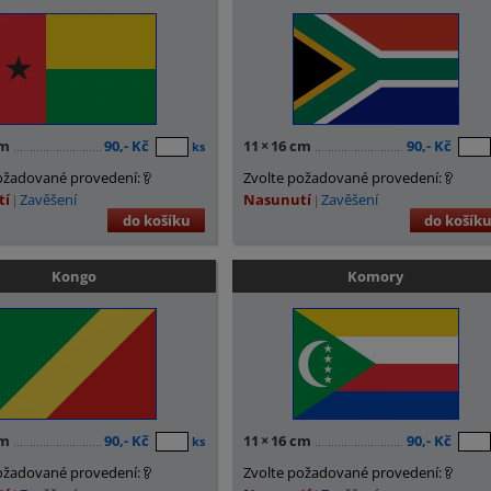
cm
90,- Kč
11
×
16 cm
90,- Kč
ks
ožadované provedení:
Zvolte požadované provedení:
tí
Zavěšení
Nasunutí
Zavěšení
do košíku
do košík
Kongo
Komory
cm
90,- Kč
11
×
16 cm
90,- Kč
ks
ožadované provedení:
Zvolte požadované provedení: