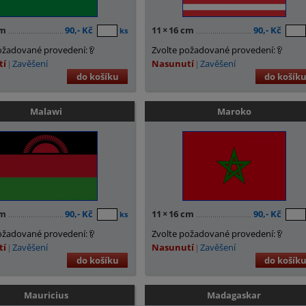
cm
90,- Kč
11
×
16 cm
90,- Kč
ks
ožadované provedení:
Zvolte požadované provedení:
tí
Zavěšení
Nasunutí
Zavěšení
do košíku
do košík
Malawi
Maroko
cm
90,- Kč
11
×
16 cm
90,- Kč
ks
ožadované provedení:
Zvolte požadované provedení:
tí
Zavěšení
Nasunutí
Zavěšení
do košíku
do košík
Mauricius
Madagaskar