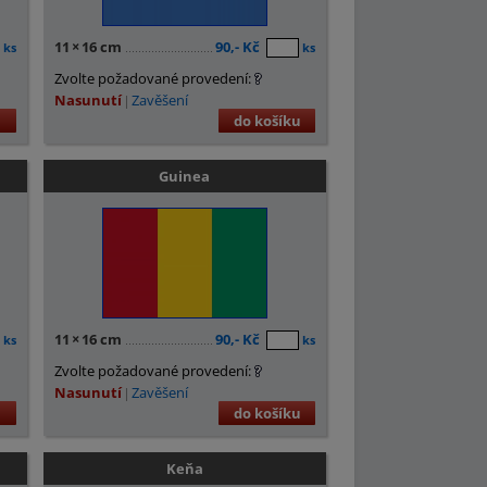
11
×
16 cm
90,- Kč
ks
ks
Zvolte požadované provedení:
Nasunutí
Zavěšení
u
do košíku
Guinea
11
×
16 cm
90,- Kč
ks
ks
Zvolte požadované provedení:
Nasunutí
Zavěšení
u
do košíku
Keňa