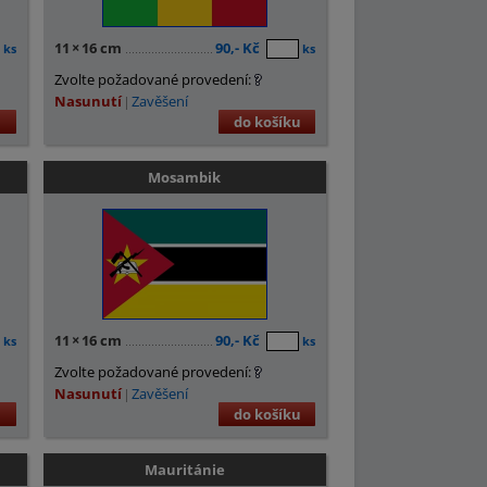
11
×
16 cm
90,- Kč
ks
ks
Zvolte požadované provedení:
Nasunutí
Zavěšení
u
do košíku
Mosambik
11
×
16 cm
90,- Kč
ks
ks
Zvolte požadované provedení:
Nasunutí
Zavěšení
u
do košíku
Mauritánie