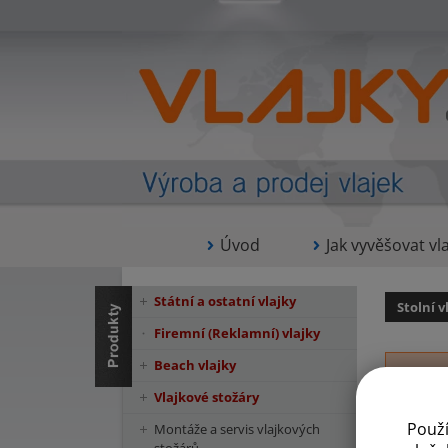
Úvod
Jak vyvěšovat vla
Státní a ostatní vlajky
Stolní v
Firemní (Reklamní) vlajky
Beach vlajky
Vlajkové stožáry
Použ
Montáže a servis vlajkových