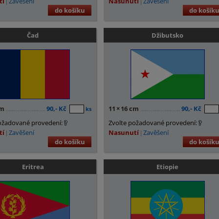
tí
Zavěšení
Nasunutí
Zavěšení
do košíku
do košík
Čad
Džibutsko
cm
90,- Kč
11
×
16 cm
90,- Kč
ks
ožadované provedení:
Zvolte požadované provedení:
tí
Zavěšení
Nasunutí
Zavěšení
do košíku
do košík
Eritrea
Etiopie