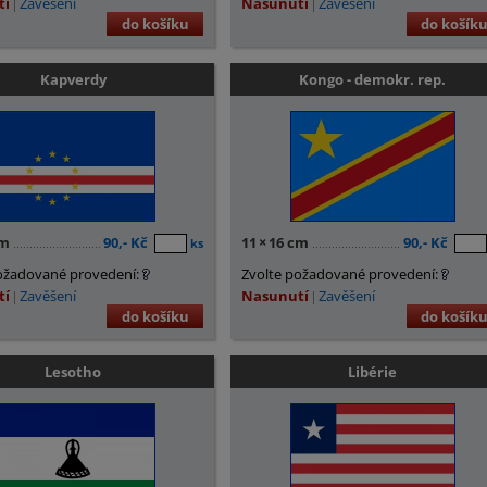
tí
Zavěšení
Nasunutí
Zavěšení
do košíku
do košík
Kapverdy
Kongo - demokr. rep.
cm
90,- Kč
11
×
16 cm
90,- Kč
ks
ožadované provedení:
Zvolte požadované provedení:
tí
Zavěšení
Nasunutí
Zavěšení
do košíku
do košík
Lesotho
Libérie