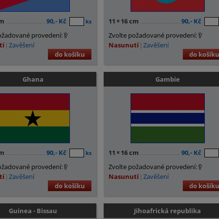
cm
90,- Kč
11
×
16 cm
90,- Kč
ks
ožadované provedení:
Zvolte požadované provedení:
tí
Zavěšení
Nasunutí
Zavěšení
do košíku
do košík
Ghana
Gambie
cm
90,- Kč
11
×
16 cm
90,- Kč
ks
ožadované provedení:
Zvolte požadované provedení:
tí
Zavěšení
Nasunutí
Zavěšení
do košíku
do košík
Guinea - Bissau
Jihoafrická republika