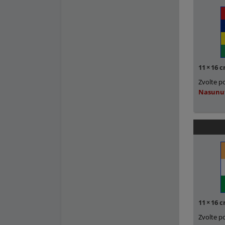
11
×
16 
Zvolte p
Nasunu
11
×
16 
Zvolte p