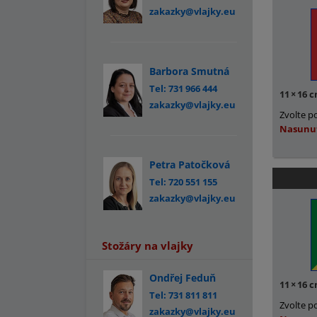
zakazky@vlajky.eu
Barbora Smutná
Tel: 731 966 444
11
×
16 
zakazky@vlajky.eu
Zvolte p
Nasunu
Petra Patočková
Tel: 720 551 155
zakazky@vlajky.eu
Stožáry na vlajky
Ondřej Feduň
11
×
16 
Tel: 731 811 811
Zvolte p
zakazky@vlajky.eu