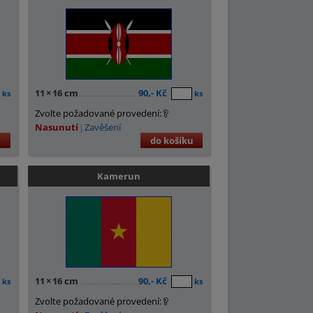
11
×
16 cm
90,- Kč
ks
ks
Zvolte požadované provedení:
Nasunutí
Zavěšení
u
do košíku
Kamerun
11
×
16 cm
90,- Kč
ks
ks
Zvolte požadované provedení: