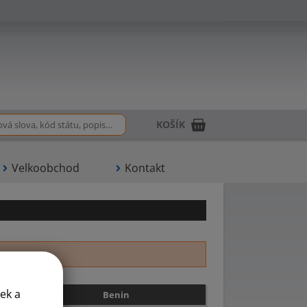
KOŠÍK
Velkoobchod
Kontakt
T
U
Z
ek a
Benin