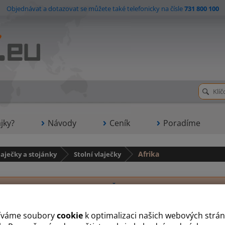
Objednávat a dotazovat se můžete také telefonicky na čísle
731 800 100
jky?
Návody
Ceník
Poradíme
laječky a stojánky
Stolní vlaječky
Afrika
A
B
Č
D
E
G
J
K
L
M
N
R
S
íváme soubory
cookie
k optimalizaci našich webových strán
Angola
Alžírsko