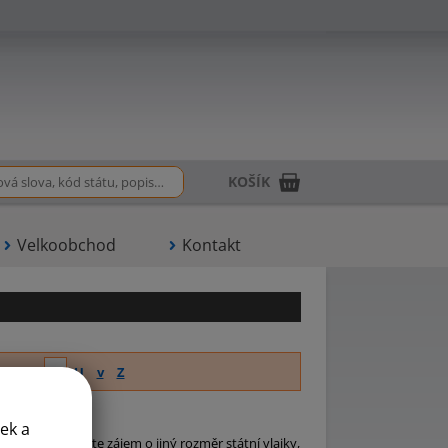
KOŠÍK
Velkoobchod
Kontakt
R
S
T
U
v
Z
ý produkt.
ek a
Pokud tedy máte zájem o jiný rozměr státní vlajky,