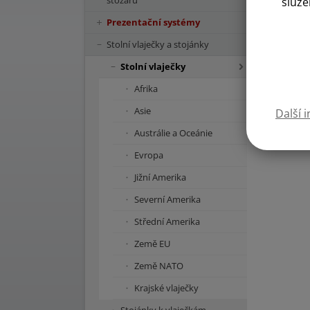
stožárů
služe
Prezentační systémy
Stolní vlaječky a stojánky
Stolní vlaječky
Afrika
Asie
Další 
Austrálie a Oceánie
Evropa
Jižní Amerika
Severní Amerika
Střední Amerika
Země EU
Země NATO
Krajské vlaječky