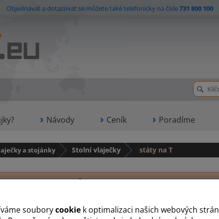
Objednávat a dotazovat se můžete také telefonicky na čísle
731 800 100
jky?
Návody
Ceník
Poradíme
laječky a stojánky
Stolní vlaječky
státy na T
A
B
Č
D
E
F
G
H
I
J
K
L
M
N
O
P
Tato podkategorie bohužel neobsahuje žádn
íváme soubory
cookie
k optimalizaci našich webových strán
 zhotovíme jakoukoliv firemní vlajku nebo vlajku kterékoliv exotické země. 