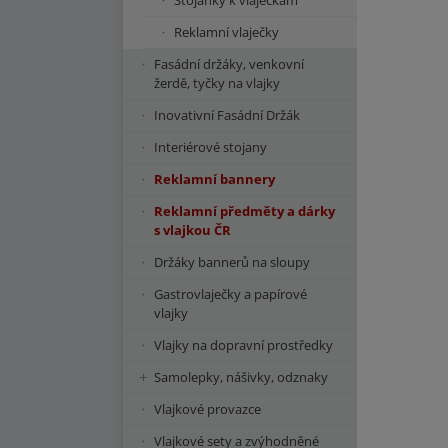
Stojánky k vlaječkám
Reklamní vlaječky
Fasádní držáky, venkovní
žerdě, tyčky na vlajky
Inovativní Fasádní Držák
Interiérové stojany
Reklamní bannery
Reklamní předměty a dárky
s vlajkou ČR
Držáky bannerů na sloupy
Gastrovlaječky a papírové
vlajky
Vlajky na dopravní prostředky
Samolepky, nášivky, odznaky
Vlajkové provazce
Vlajkové sety a zvýhodněné