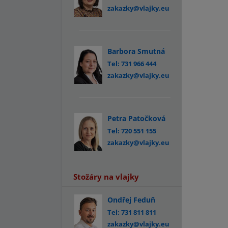
zakazky@vlajky.eu
Barbora Smutná
Tel: 731 966 444
zakazky@vlajky.eu
Petra Patočková
Tel: 720 551 155
zakazky@vlajky.eu
Stožáry na vlajky
Ondřej Feduň
Tel: 731 811 811
zakazky@vlajky.eu