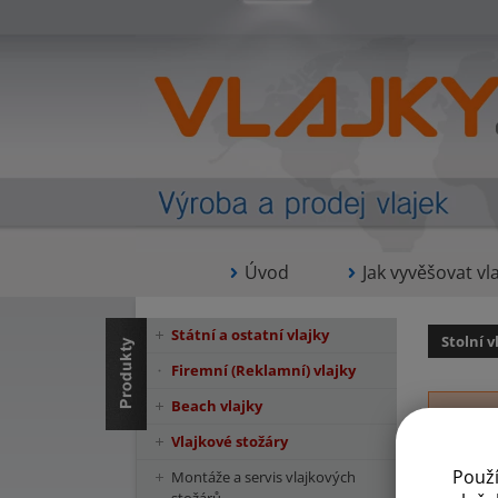
Úvod
Jak vyvěšovat vla
Státní a ostatní vlajky
Stolní v
Firemní (Reklamní) vlajky
Beach vlajky
Vlajkové stožáry
Použ
Montáže a servis vlajkových
Na zakázku