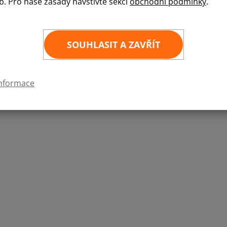
b. Pro naše zásady navštivte sekci
obchodní podmínky
.
nebo o vlajku, která není součástí naší běžné nabídky, neváhejte a
SOUHLASIT A ZAVŘÍT
informace