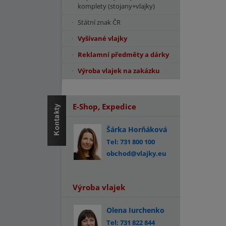
komplety (stojany+vlajky)
Státní znak ČR
Vyšívané vlajky
Reklamní předměty a dárky
Výroba vlajek na zakázku
E-Shop, Expedice
Šárka Horňáková
Tel: 731 800 100
obchod@vlajky.eu
Výroba vlajek
Olena Iurchenko
Tel: 731 822 844