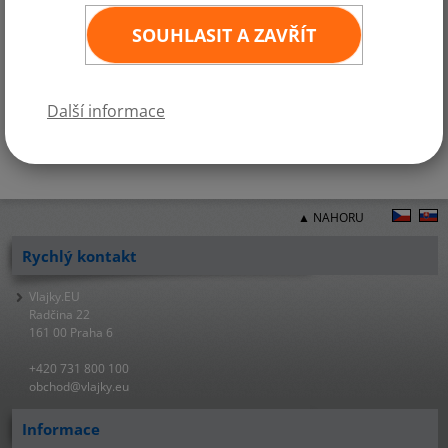
Na zakázku zhotovíme jakoukoliv firemní vlajku nebo vlajku kterékoliv
SOUHLASIT A ZAVŘÍT
exotické země. Pokud tedy máte zájem o jiný rozměr státní vlajky, nebo
o vlajku, která není součástí naší běžné nabídky, neváhejte a požádejte
o cenovou kalkulaci.
Další informace
▲ NAHORU
Rychlý kontakt
Vlajky.EU
Radčina 22
161 00 Praha 6
+420 731 800 100
obchod@vlajky.eu
Informace