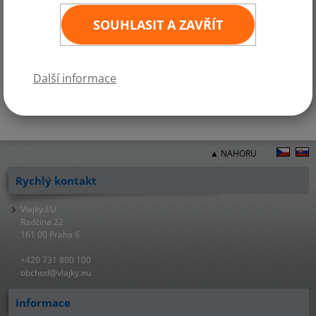
Na zakázku zhotovíme jakoukoliv firemní vlajku nebo vlajku kterékoliv
SOUHLASIT A ZAVŘÍT
exotické země. Pokud tedy máte zájem o jiný rozměr státní vlajky, nebo
o vlajku, která není součástí naší běžné nabídky, neváhejte a požádejte
o cenovou kalkulaci.
Další informace
▲ NAHORU
Rychlý kontakt
Vlajky.EU
Radčina 22
161 00 Praha 6
+420 731 800 100
obchod@vlajky.eu
Informace