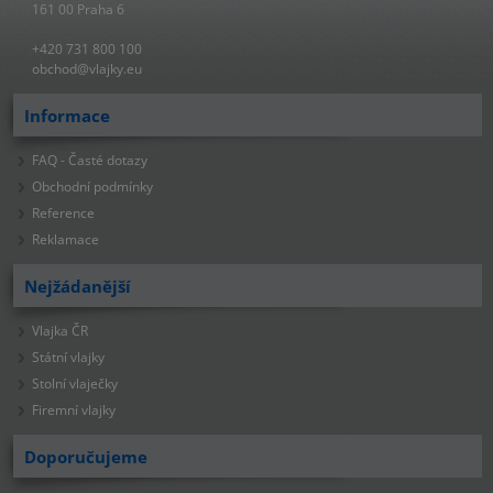
161 00 Praha 6
+420 731 800 100
obchod@vlajky.eu
Informace
FAQ - Časté dotazy
Obchodní podmínky
Reference
Reklamace
Nejžádanější
Vlajka ČR
Státní vlajky
Stolní vlaječky
Firemní vlajky
Doporučujeme