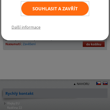
SOUHLASIT A ZAVŘÍT
Další informace
11
×
16 cm
90,- Kč
ks
Zvolte požadované provedení:
Nasunutí
Zavěšení
do košíku
▲ NAHORU
Rychlý kontakt
Vlajky.EU
Radčina 22