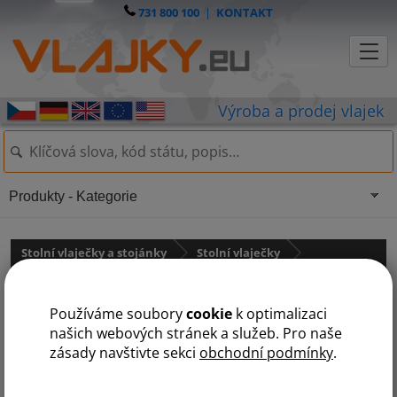
731 800 100
|
KONTAKT
Produkty - Kategorie
Stolní vlaječky a stojánky
Stolní vlaječky
Austrálie a Oceánie
státy na K
Používáme soubory
cookie
k optimalizaci
F
K
M
N
P
S
T
V
našich webových stránek a služeb. Pro naše
zásady navštivte sekci
obchodní podmínky
.
Kiribati