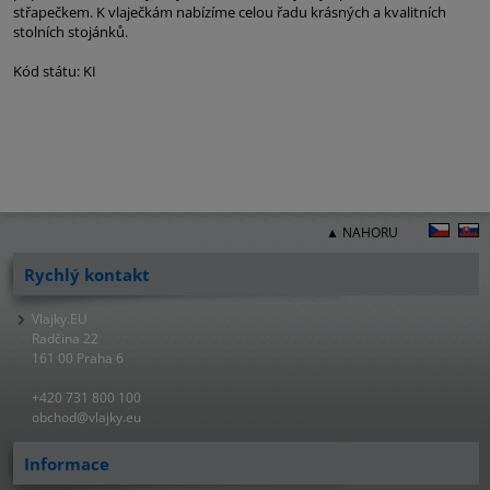
střapečkem. K vlaječkám nabízíme celou řadu krásných a kvalitních
stolních stojánků.
Kód státu: KI
▲ NAHORU
Rychlý kontakt
Vlajky.EU
Radčina 22
161 00 Praha 6
+420 731 800 100
obchod@vlajky.eu
Informace