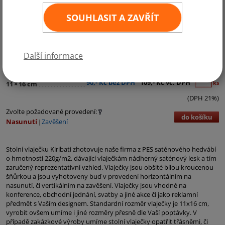
SOUHLASIT A ZAVŘÍT
Další informace
Kategorie:
Austrálie a Oceánie
90,- Kč bez DPH
109,- Kč vč. DPH
ks
11
×
16 cm
(DPH 21%)
Zvolte požadované provedení:
do košíku
Nasunutí
Zavěšení
Stolní vlaječku Kiribati zhotovuje naše firma z PES saténového hedvábí
o hmotnosti 220g/m2, dávající vlaječkám nádherný saténový lesk a tím
zaručený reprezentativní vzhled. Vlaječky jsou obšité bílou kroucenou
šňůrkou a jsou vyhotoveny buď v provedení horizontálním na
nasunutí, či vertikálním na zavěšení. Vlaječky jsou vhodné na
konference, obchodní jednání, svatby a jiné akce či jako reklamní
předmět s Vaším designem. Standardní rozměr vlaječky je 11x16 cm,
vyrobit ovšem umíme i jiné rozměry přesně dle Vaší poptávky. V
případě zakázkové výroby umíme stolní vlaječky opatřit třásněmi, či