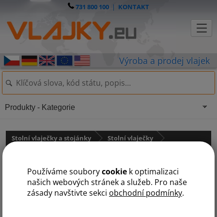
731 800 100
|
KONTAKT
Produkty - Kategorie
Stolní vlaječky a stojánky
Stolní vlaječky
Austrálie a Oceánie
Používáme soubory
cookie
k optimalizaci
Kiribati
našich webových stránek a služeb. Pro naše
zásady navštivte sekci
obchodní podmínky
.