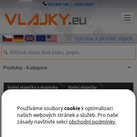
731 800 100
|
KONTAKT
Produkty - Kategorie
Stolní vlaječky a stojánky
Stolní vlaječky
Asie
státy na J
Používáme soubory
cookie
k optimalizaci
A
B
Č
F
G
I
J
K
L
M
N
O
P
S
T
U
V
našich webových stránek a služeb. Pro naše
zásady navštivte sekci
obchodní podmínky
.
Jemen