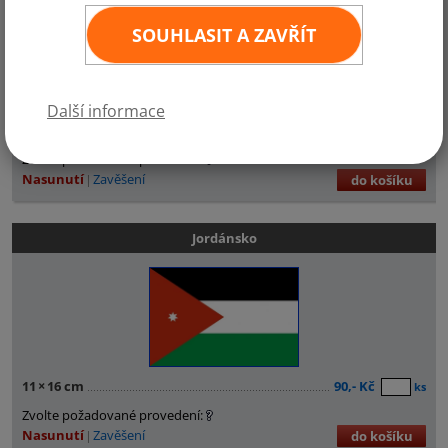
SOUHLASIT A ZAVŘÍT
Další informace
11
×
16 cm
90,- Kč
ks
Zvolte požadované provedení:
Nasunutí
Zavěšení
do košíku
Jordánsko
11
×
16 cm
90,- Kč
ks
Zvolte požadované provedení:
Nasunutí
Zavěšení
do košíku