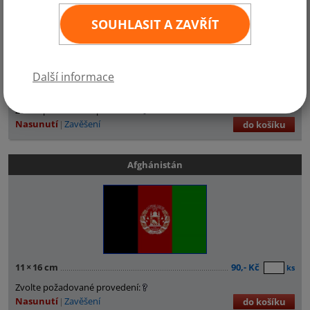
SOUHLASIT A ZAVŘÍT
Další informace
11
×
16 cm
90,- Kč
ks
Zvolte požadované provedení:
Nasunutí
Zavěšení
do košíku
Afghánistán
11
×
16 cm
90,- Kč
ks
Zvolte požadované provedení:
Nasunutí
Zavěšení
do košíku