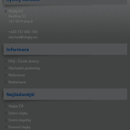
Vlajky.EU
Radčina 22
161 00 Praha 6
+420 731 800 100
obchod@vlajky.eu
Informace
FAQ - Časté dotazy
Obchodní podmínky
Reference
Reklamace
Nejžádanější
Vlajka ČR
Státní vlajky
Stolní vlaječky
Firemní vlajky