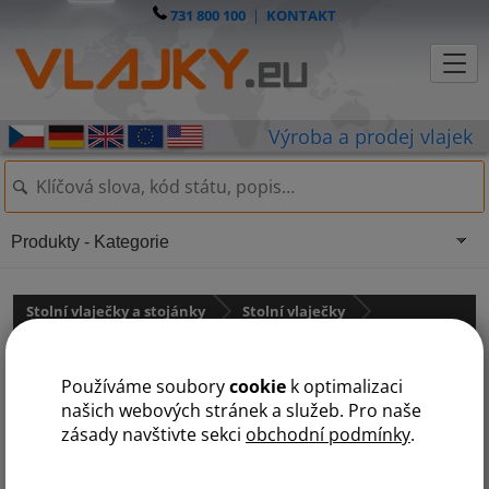
731 800 100
|
KONTAKT
Produkty - Kategorie
Stolní vlaječky a stojánky
Stolní vlaječky
Asie
státy na A
Používáme soubory
cookie
k optimalizaci
A
B
Č
F
G
I
J
K
L
M
N
O
P
S
T
U
V
našich webových stránek a služeb. Pro naše
zásady navštivte sekci
obchodní podmínky
.
Arménie