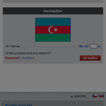
Ázerbájdžán
11
×
16 cm
90,- Kč
ks
Zvolte požadované provedení:
Nasunutí
Zavěšení
do košíku
▲ NAHORU
Rychlý kontakt