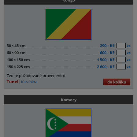
Kongo
30
×
45 cm
290,- Kč
ks
60
×
90 cm
600,- Kč
ks
100
×
150 cm
1 500,- Kč
ks
150
×
225 cm
2 600,- Kč
ks
Zvolte požadované provedení:
Tunel
Karabina
do košíku
Komory