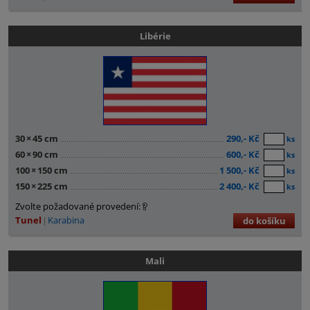
Libérie
30
×
45 cm
290,- Kč
ks
60
×
90 cm
600,- Kč
ks
100
×
150 cm
1 500,- Kč
ks
150
×
225 cm
2 400,- Kč
ks
Zvolte požadované provedení:
Tunel
Karabina
do košíku
Mali