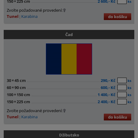
150
×
225 cm
2 600,- Kč
ks
Zvolte požadované provedení:
Tunel
Karabina
do košíku
Čad
30
×
45 cm
290,- Kč
ks
60
×
90 cm
600,- Kč
ks
100
×
150 cm
1 400,- Kč
ks
150
×
225 cm
2 400,- Kč
ks
Zvolte požadované provedení:
Tunel
Karabina
do košíku
Džibutsko