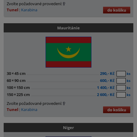
Zvolte požadované provedení:
Tunel
Karabina
do košíku
Mauritánie
30
×
45 cm
290,- Kč
ks
60
×
90 cm
600,- Kč
ks
100
×
150 cm
1 400,- Kč
ks
150
×
225 cm
2 600,- Kč
ks
Zvolte požadované provedení:
Tunel
Karabina
do košíku
Niger