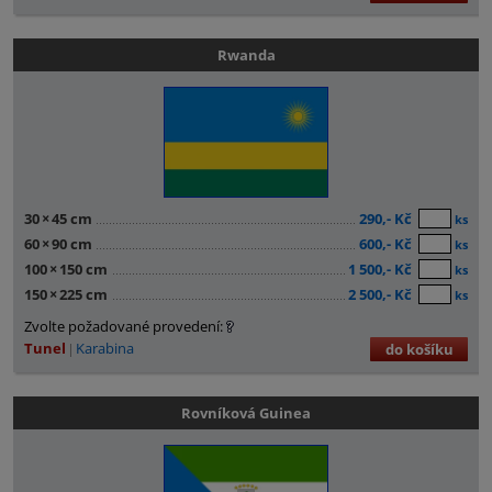
Rwanda
30
×
45 cm
290,- Kč
ks
60
×
90 cm
600,- Kč
ks
100
×
150 cm
1 500,- Kč
ks
150
×
225 cm
2 500,- Kč
ks
Zvolte požadované provedení:
Tunel
Karabina
do košíku
Rovníková Guinea