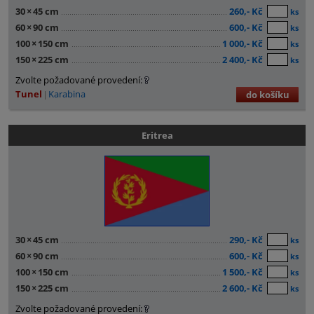
30
×
45 cm
260,- Kč
ks
60
×
90 cm
600,- Kč
ks
100
×
150 cm
1 000,- Kč
ks
150
×
225 cm
2 400,- Kč
ks
Zvolte požadované provedení:
Tunel
Karabina
do košíku
Eritrea
30
×
45 cm
290,- Kč
ks
60
×
90 cm
600,- Kč
ks
100
×
150 cm
1 500,- Kč
ks
150
×
225 cm
2 600,- Kč
ks
Zvolte požadované provedení: