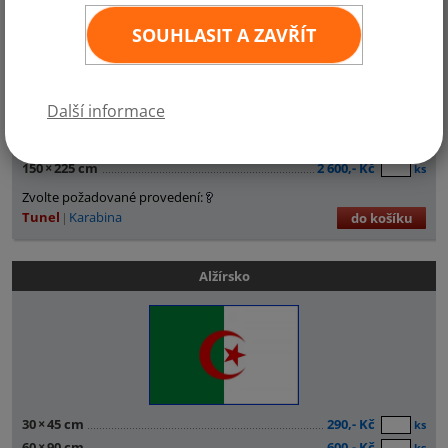
SOUHLASIT A ZAVŘÍT
30
×
45 cm
290,- Kč
ks
Další informace
60
×
90 cm
600,- Kč
ks
100
×
150 cm
1 500,- Kč
ks
150
×
225 cm
2 600,- Kč
ks
Zvolte požadované provedení:
Tunel
Karabina
do košíku
Alžírsko
30
×
45 cm
290,- Kč
ks
60
×
90 cm
600,- Kč
ks