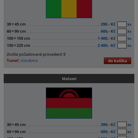
30
×
45 cm
290,- Kč
ks
60
×
90 cm
600,- Kč
ks
100
×
150 cm
1 400,- Kč
ks
150
×
225 cm
2 400,- Kč
ks
Zvolte požadované provedení:
Tunel
Karabina
do košíku
Malawi
30
×
45 cm
290,- Kč
ks
60
×
90 cm
600,- Kč
ks