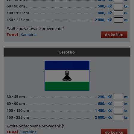
60
×
90 cm
500,- Kč
ks
100
×
150 cm
800,- Kč
ks
150
×
225 cm
2 000,- Kč
ks
Zvolte požadované provedení:
Tunel
Karabina
do košíku
Lesotho
30
×
45 cm
290,- Kč
ks
60
×
90 cm
600,- Kč
ks
100
×
150 cm
1 400,- Kč
ks
150
×
225 cm
2 600,- Kč
ks
Zvolte požadované provedení:
Tunel
Karabina
do košíku