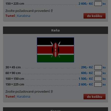
150
×
225 cm
2 600,- Kč
ks
Zvolte požadované provedení:
Tunel
Karabina
do košíku
Keňa
30
×
45 cm
290,- Kč
ks
60
×
90 cm
600,- Kč
ks
100
×
150 cm
1 500,- Kč
ks
150
×
225 cm
2 600,- Kč
ks
Zvolte požadované provedení:
Tunel
Karabina
do košíku