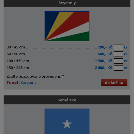
Seychely
30
×
45 cm
290,- Kč
ks
60
×
90 cm
600,- Kč
ks
100
×
150 cm
1 500,- Kč
ks
150
×
225 cm
2 600,- Kč
ks
Zvolte požadované provedení:
Tunel
Karabina
do košíku
Somálsko