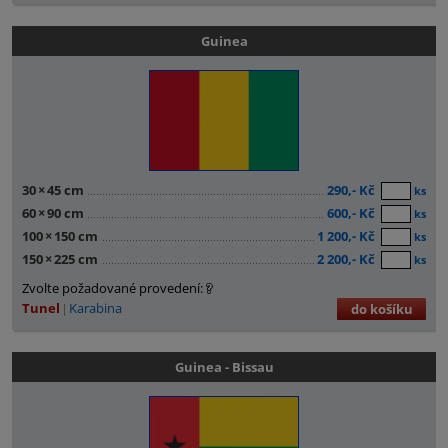
Guinea
30
×
45 cm
290,- Kč
ks
60
×
90 cm
600,- Kč
ks
100
×
150 cm
1 200,- Kč
ks
150
×
225 cm
2 200,- Kč
ks
Zvolte požadované provedení:
Tunel
Karabina
do košíku
Guinea - Bissau