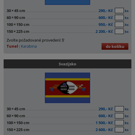
30
×
45 cm
290,- Kč
ks
60
×
90 cm
600,- Kč
ks
100
×
150 cm
950,- Kč
ks
150
×
225 cm
2 200,- Kč
ks
Zvolte požadované provedení:
Tunel
Karabina
do košíku
Svazijsko
30
×
45 cm
290,- Kč
ks
60
×
90 cm
600,- Kč
ks
100
×
150 cm
1 500,- Kč
ks
150
×
225 cm
2 600,- Kč
ks