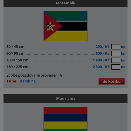
Mosambik
30
×
45 cm
290,- Kč
ks
60
×
90 cm
600,- Kč
ks
100
×
150 cm
1 400,- Kč
ks
150
×
225 cm
2 500,- Kč
ks
Zvolte požadované provedení:
Tunel
Karabina
do košíku
Mauricius