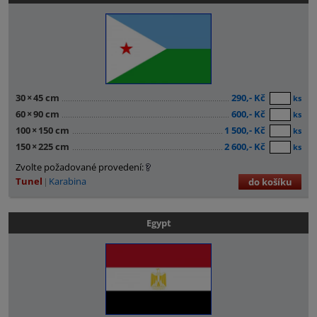
30
×
45 cm
290,- Kč
ks
60
×
90 cm
600,- Kč
ks
100
×
150 cm
1 500,- Kč
ks
150
×
225 cm
2 600,- Kč
ks
Zvolte požadované provedení:
Tunel
Karabina
do košíku
Egypt