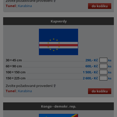
Zvolte požadované provedení:
Tunel
Karabina
do košíku
Kapverdy
30
×
45 cm
290,- Kč
ks
60
×
90 cm
600,- Kč
ks
100
×
150 cm
1 500,- Kč
ks
150
×
225 cm
2 600,- Kč
ks
Zvolte požadované provedení:
Tunel
Karabina
do košíku
Kongo - demokr. rep.