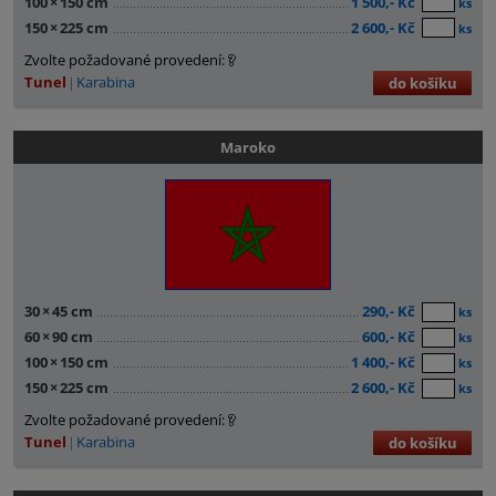
100
×
150 cm
1 500,- Kč
ks
150
×
225 cm
2 600,- Kč
ks
Zvolte požadované provedení:
Tunel
Karabina
do košíku
Maroko
30
×
45 cm
290,- Kč
ks
60
×
90 cm
600,- Kč
ks
100
×
150 cm
1 400,- Kč
ks
150
×
225 cm
2 600,- Kč
ks
Zvolte požadované provedení:
Tunel
Karabina
do košíku