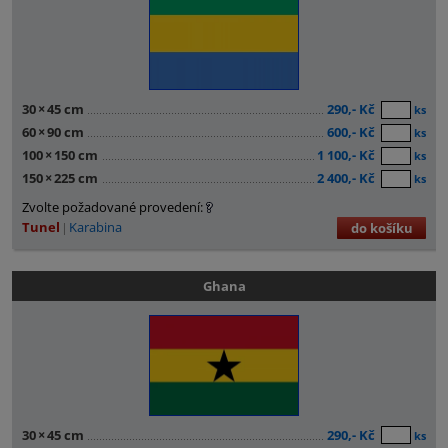
30
×
45 cm
290,- Kč
ks
60
×
90 cm
600,- Kč
ks
100
×
150 cm
1 100,- Kč
ks
150
×
225 cm
2 400,- Kč
ks
Zvolte požadované provedení:
Tunel
Karabina
do košíku
Ghana
30
×
45 cm
290,- Kč
ks