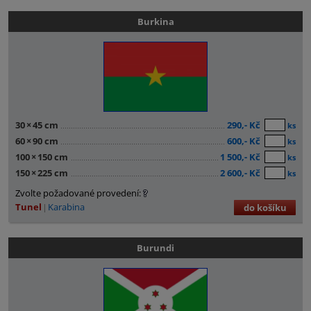
Burkina
30
×
45 cm
290,- Kč
ks
60
×
90 cm
600,- Kč
ks
100
×
150 cm
1 500,- Kč
ks
150
×
225 cm
2 600,- Kč
ks
Zvolte požadované provedení:
Tunel
Karabina
do košíku
Burundi