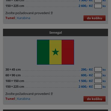
100
×
150 cm
1 500,- Kč
ks
150
×
225 cm
2 600,- Kč
ks
Zvolte požadované provedení:
Tunel
Karabina
do košíku
Senegal
30
×
45 cm
290,- Kč
ks
60
×
90 cm
600,- Kč
ks
100
×
150 cm
1 500,- Kč
ks
150
×
225 cm
2 600,- Kč
ks
Zvolte požadované provedení:
Tunel
Karabina
do košíku