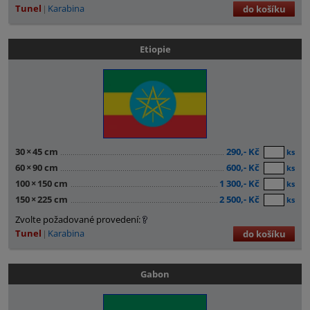
Tunel
Karabina
do košíku
Etiopie
30
×
45 cm
290,- Kč
ks
60
×
90 cm
600,- Kč
ks
100
×
150 cm
1 300,- Kč
ks
150
×
225 cm
2 500,- Kč
ks
Zvolte požadované provedení:
Tunel
Karabina
do košíku
Gabon