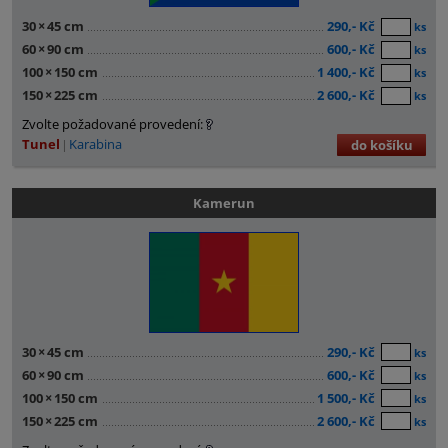
30
×
45 cm
290,- Kč
ks
60
×
90 cm
600,- Kč
ks
100
×
150 cm
1 400,- Kč
ks
150
×
225 cm
2 600,- Kč
ks
Zvolte požadované provedení:
Tunel
Karabina
do košíku
Kamerun
30
×
45 cm
290,- Kč
ks
60
×
90 cm
600,- Kč
ks
100
×
150 cm
1 500,- Kč
ks
150
×
225 cm
2 600,- Kč
ks