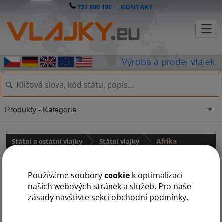
731 800 100
|
KONTAKT
Produkty - Kategorie
Státní a ostatní vlajky
Státní vlajky
Afrika
A
B
Č
D
E
G
J
K
L
M
N
R
S
T
U
Z
Používáme soubory
cookie
k optimalizaci
našich webových stránek a služeb. Pro naše
zásady navštivte sekci
obchodní podmínky
.
Angola