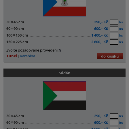
30
×
45 cm
290,- Kč
ks
60
×
90 cm
600,- Kč
ks
100
×
150 cm
1 400,- Kč
ks
150
×
225 cm
2 600,- Kč
ks
Zvolte požadované provedení:
Tunel
Karabina
do košíku
Súdán
30
×
45 cm
290,- Kč
ks
60
×
90 cm
600,- Kč
ks