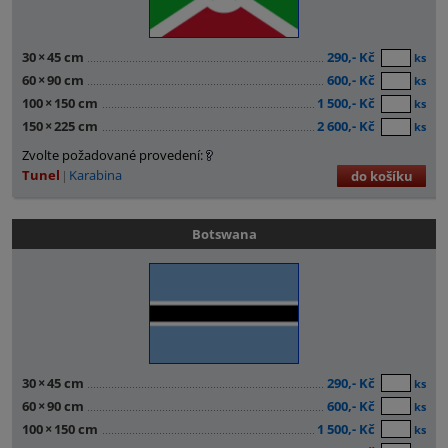
30
×
45 cm
290,- Kč
ks
60
×
90 cm
600,- Kč
ks
100
×
150 cm
1 500,- Kč
ks
150
×
225 cm
2 600,- Kč
ks
Zvolte požadované provedení:
Tunel
Karabina
do košíku
Botswana
30
×
45 cm
290,- Kč
ks
60
×
90 cm
600,- Kč
ks
100
×
150 cm
1 500,- Kč
ks