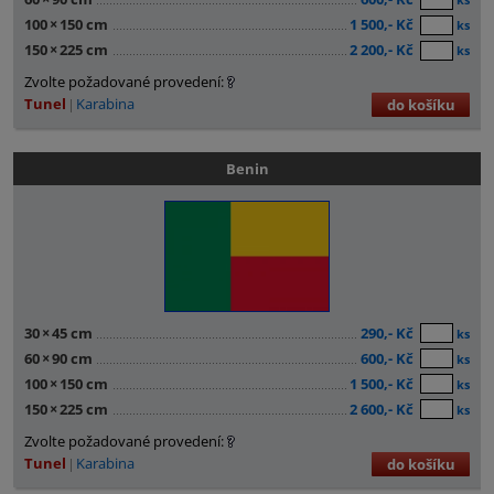
100
×
150 cm
1 500,- Kč
ks
150
×
225 cm
2 200,- Kč
ks
Zvolte požadované provedení:
Tunel
Karabina
do košíku
Benin
30
×
45 cm
290,- Kč
ks
60
×
90 cm
600,- Kč
ks
100
×
150 cm
1 500,- Kč
ks
150
×
225 cm
2 600,- Kč
ks
Zvolte požadované provedení:
Tunel
Karabina
do košíku