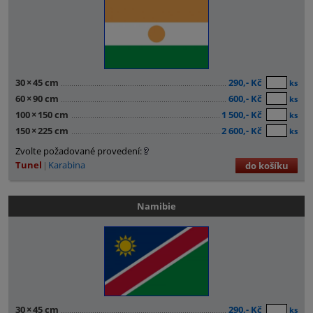
30
×
45 cm
290,- Kč
ks
60
×
90 cm
600,- Kč
ks
100
×
150 cm
1 500,- Kč
ks
150
×
225 cm
2 600,- Kč
ks
Zvolte požadované provedení:
Tunel
Karabina
do košíku
Namibie
30
×
45 cm
290,- Kč
ks