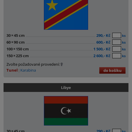
30
×
45 cm
290,- Kč
ks
60
×
90 cm
600,- Kč
ks
100
×
150 cm
1 500,- Kč
ks
150
×
225 cm
2 600,- Kč
ks
Zvolte požadované provedení:
Tunel
Karabina
do košíku
Libye
30
×
45 cm
290,- Kč
ks