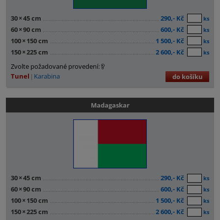
30
×
45 cm
290,- Kč
ks
60
×
90 cm
600,- Kč
ks
100
×
150 cm
1 500,- Kč
ks
150
×
225 cm
2 600,- Kč
ks
Zvolte požadované provedení:
Tunel
Karabina
do košíku
Madagaskar
30
×
45 cm
290,- Kč
ks
60
×
90 cm
600,- Kč
ks
100
×
150 cm
1 500,- Kč
ks
150
×
225 cm
2 600,- Kč
ks