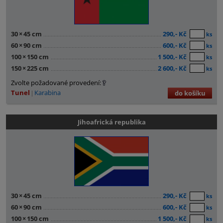
30
×
45 cm
290,- Kč
ks
60
×
90 cm
600,- Kč
ks
100
×
150 cm
1 500,- Kč
ks
150
×
225 cm
2 600,- Kč
ks
Zvolte požadované provedení:
Tunel
Karabina
do košíku
Jihoafrická republika
30
×
45 cm
290,- Kč
ks
60
×
90 cm
600,- Kč
ks
100
×
150 cm
1 500,- Kč
ks