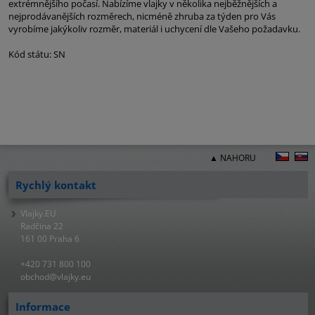
extrémnějšího počasí. Nabízíme vlajky v několika nejběžnějších a
nejprodávanějších rozměrech, nicméně zhruba za týden pro Vás
vyrobíme jakýkoliv rozměr, materiál i uchycení dle Vašeho požadavku.
Kód státu: SN
▲ NAHORU
Rychlý kontakt
Vlajky.EU
Radčina 22
161 00 Praha 6
+420 731 800 100
obchod@vlajky.eu
Informace