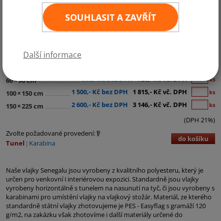
SOUHLASIT A ZAVŘÍT
Kategorie:
Afrika
Další informace
290,- Kč bez DPH
351,- Kč vč. DPH
ks
30
×
45 cm
600,- Kč bez DPH
726,- Kč vč. DPH
ks
60
×
90 cm
1 500,- Kč bez DPH
1 815,- Kč vč. DPH
ks
100
×
150 cm
2 600,- Kč bez DPH
3 146,- Kč vč. DPH
ks
150
×
225 cm
(DPH 21%)
Zvolte požadované provedení:
do košíku
Tunel
Karabina
Naše vlajky Senegalu jsou vyrobeny z kvalitního polyesteru, který je
určen pro venkovní i interiérovou expozici. Standardně jsou vlajky
vyrobeny horizontálně s tunelem na nasunutí na tyč, či jsou vyrobeny s
karabinami pro umístění vlajky na vlajkový stožár. Materiál, ze kterého
standardně státní vlajky zhotovujeme je PES - Easyflag s gramáží 120
g/m2, na zakázku však zhotovíme i další materiály určené do