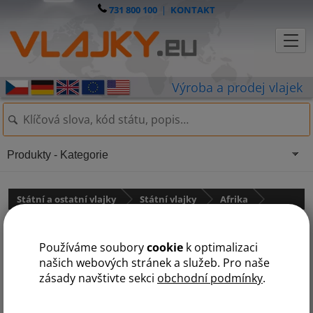
731 800 100
|
KONTAKT
Produkty - Kategorie
Státní a ostatní vlajky
Státní vlajky
Afrika
Vlajka Senegal
Používáme soubory
cookie
k optimalizaci
našich webových stránek a služeb. Pro naše
zásady navštivte sekci
obchodní podmínky
.