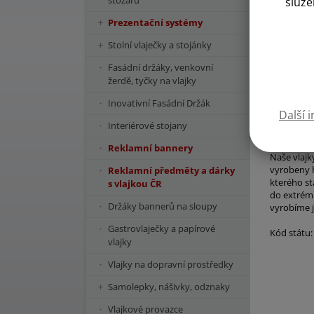
stožárů
služe
Prezentační systémy
Stolní vlaječky a stojánky
Fasádní držáky, venkovní
žerdě, tyčky na vlajky
Inovativní Fasádní Držák
Další 
Interiérové stojany
Reklamní bannery
Naše vlajk
vyrobeny h
Reklamní předměty a dárky
kterého st
s vlajkou ČR
do extrémn
Držáky bannerů na sloupy
vyrobíme j
Gastrovlaječky a papírové
Kód státu:
vlajky
Vlajky na dopravní prostředky
Samolepky, nášivky, odznaky
Vlajkové provazce