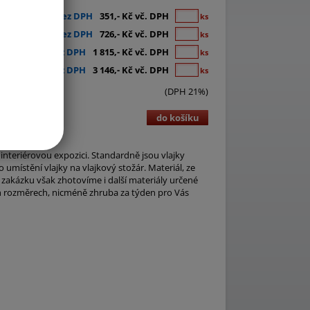
290,- Kč bez DPH
351,- Kč vč. DPH
ks
600,- Kč bez DPH
726,- Kč vč. DPH
ks
1 500,- Kč bez DPH
1 815,- Kč vč. DPH
ks
2 600,- Kč bez DPH
3 146,- Kč vč. DPH
ks
(DPH 21%)
do košíku
 interiérovou expozici. Standardně jsou vlajky
umístění vlajky na vlajkový stožár. Materiál, ze
 zakázku však zhotovíme i další materiály určené
ch rozměrech, nicméně zhruba za týden pro Vás