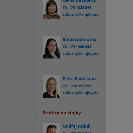
Olena Iurchenko
Tel: 731 822 844
zakazky@vlajky.eu
Barbora Smutná
Tel: 731 966 444
zakazky@vlajky.eu
Petra Patočková
Tel: 720 551 155
zakazky@vlajky.eu
Stožáry na vlajky
Ondřej Feduň