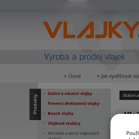
Úvod
Jak vyvěšovat vla
Státní a ostatní vlajky
Státní a
Firemní (Reklamní) vlajky
Vla
Beach vlajky
Vlajkové stožáry
Použ
Montáže a servis vlajkových