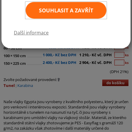
SOUHLASIT A ZAVŘÍT
Kategorie:
Afrika
Další informace
260,- Kč bez DPH
315,- Kč vč. DPH
ks
30
×
45 cm
600,- Kč bez DPH
726,- Kč vč. DPH
ks
60
×
90 cm
1 000,- Kč bez DPH
1 210,- Kč vč. DPH
ks
100
×
150 cm
2 400,- Kč bez DPH
2 904,- Kč vč. DPH
ks
150
×
225 cm
(DPH 21%)
Zvolte požadované provedení:
do košíku
Tunel
Karabina
Naše vlajky Egypta jsou vyrobeny z kvalitního polyesteru, který je určen
pro venkovní i interiérovou expozici. Standardně jsou vlajky vyrobeny
horizontálně s tunelem na nasunutí na tyč, či jsou vyrobeny s
karabinami pro umístění vlajky na vlajkový stožár. Materiál, ze kterého
standardně státní vlajky zhotovujeme je PES - Easyflag s gramáží 120
g/m2, na zakázku však zhotovíme i další materiály určené do