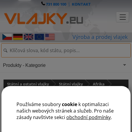
731 800 100
|
KONTAKT
Produkty - Kategorie
Státní a ostatní vlajky
Státní vlajky
Afrika
Vlajka Egypt
Používáme soubory
cookie
k optimalizaci
našich webových stránek a služeb. Pro naše
zásady navštivte sekci
obchodní podmínky
.