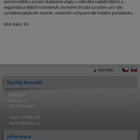
extrémnějšího počasí. Nabízíme vlajky v několika nejběžnějších a
nejprodávanějších rozměrech, nicméně zhruba za týden pro Vás
vyrobíme jakýkoliv rozměr, materiál i uchycení dle Vašeho požadavku.
Kód státu: EG
▲ NAHORU
Rychlý kontakt
Vlajky.EU
Radčina 22
161 00 Praha 6
+420 731 800 100
obchod@vlajky.eu
Informace