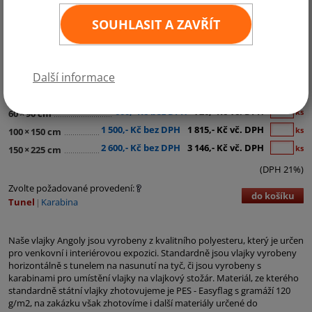
SOUHLASIT A ZAVŘÍT
Kategorie:
Afrika
Další informace
290,- Kč bez DPH
351,- Kč vč. DPH
ks
30
×
45 cm
600,- Kč bez DPH
726,- Kč vč. DPH
ks
60
×
90 cm
1 500,- Kč bez DPH
1 815,- Kč vč. DPH
ks
100
×
150 cm
2 600,- Kč bez DPH
3 146,- Kč vč. DPH
ks
150
×
225 cm
(DPH 21%)
Zvolte požadované provedení:
do košíku
Tunel
Karabina
Naše vlajky Angoly jsou vyrobeny z kvalitního polyesteru, který je určen
pro venkovní i interiérovou expozici. Standardně jsou vlajky vyrobeny
horizontálně s tunelem na nasunutí na tyč, či jsou vyrobeny s
karabinami pro umístění vlajky na vlajkový stožár. Materiál, ze kterého
standardně státní vlajky zhotovujeme je PES - Easyflag s gramáží 120
g/m2, na zakázku však zhotovíme i další materiály určené do