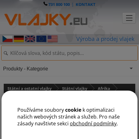
731 800 100
|
KONTAKT
Produkty - Kategorie
Státní a ostatní vlajky
Státní vlajky
Afrika
Vlajka Angoly
Používáme soubory
cookie
k optimalizaci
našich webových stránek a služeb. Pro naše
zásady navštivte sekci
obchodní podmínky
.