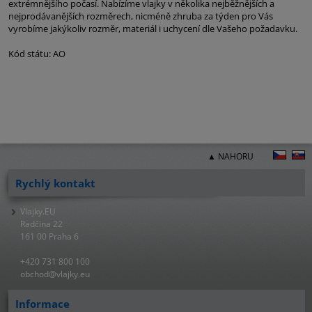
extrémnějšího počasí. Nabízíme vlajky v několika nejběžnějších a
nejprodávanějších rozměrech, nicméně zhruba za týden pro Vás
vyrobíme jakýkoliv rozměr, materiál i uchycení dle Vašeho požadavku.
Kód státu: AO
▲ NAHORU
Rychlý kontakt
Vlajky.EU
Radčina 22
161 00 Praha 6
+420 731 800 100
obchod@vlajky.eu
Informace