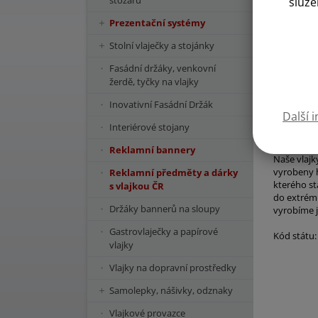
stožárů
služe
Prezentační systémy
Stolní vlaječky a stojánky
Fasádní držáky, venkovní
žerdě, tyčky na vlajky
Inovativní Fasádní Držák
Další 
Interiérové stojany
Reklamní bannery
Naše vlajk
vyrobeny h
Reklamní předměty a dárky
kterého st
s vlajkou ČR
do extrémn
Držáky bannerů na sloupy
vyrobíme j
Gastrovlaječky a papírové
Kód státu:
vlajky
Vlajky na dopravní prostředky
Samolepky, nášivky, odznaky
Vlajkové provazce