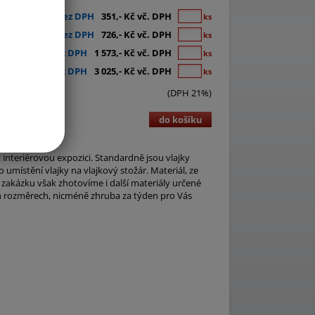
290,- Kč bez DPH
351,- Kč vč. DPH
ks
600,- Kč bez DPH
726,- Kč vč. DPH
ks
1 300,- Kč bez DPH
1 573,- Kč vč. DPH
ks
2 500,- Kč bez DPH
3 025,- Kč vč. DPH
ks
(DPH 21%)
do košíku
i interiérovou expozici. Standardně jsou vlajky
umístění vlajky na vlajkový stožár. Materiál, ze
 zakázku však zhotovíme i další materiály určené
ch rozměrech, nicméně zhruba za týden pro Vás