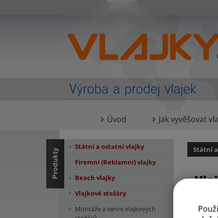
Úvod
Jak vyvěšovat vla
Státní a ostatní vlajky
Státní a
Firemní (Reklamní) vlajky
Vla
Beach vlajky
Vlajkové stožáry
Použ
Montáže a servis vlajkových