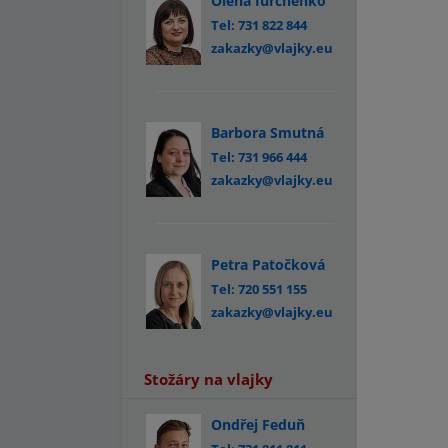
Olena Iurchenko
Tel: 731 822 844
zakazky@vlajky.eu
Barbora Smutná
Tel: 731 966 444
zakazky@vlajky.eu
Petra Patočková
Tel: 720 551 155
zakazky@vlajky.eu
Stožáry na vlajky
Ondřej Feduň