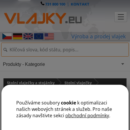
731 800 100
|
KONTAKT
Produkty - Kategorie
Stolní vlaječky a stojánky
Stolní vlaječky
Střední Amerika
státy na N
Používáme soubory
cookie
k optimalizaci
A
B
D
G
H
J
K
N
P
S
našich webových stránek a služeb. Pro naše
zásady navštivte sekci
obchodní podmínky
.
Nikaragua