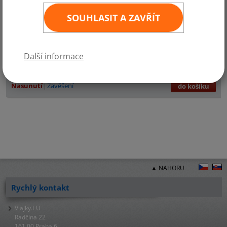
SOUHLASIT A ZAVŘÍT
Další informace
11
×
16 cm
90,- Kč
ks
Zvolte požadované provedení:
Nasunutí
Zavěšení
do košíku
▲ NAHORU
Rychlý kontakt
Vlajky.EU
Radčina 22
161 00 Praha 6