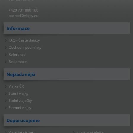
+420 731 800 100
obchod@vlajky.eu
Informace
FAQ - Časté dotazy
Obchodní podmínky
Reference
Reklamace
Nejžádanější
Vlajka ČR
Státní vlajky
Stolní vlaječky
Firemní vlajky
Doporučujeme
Vlajkové stožáry
Slovenská vlajka