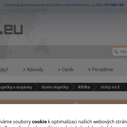
Objednávat a dotazovat se můžete také telefonicky na čísle
731 800 100
jky?
Návody
Ceník
Poradíme
laječky a stojánky
Stolní vlaječky
Afrika
státy na E
A
B
Č
D
E
G
J
K
L
M
N
R
S
íváme soubory
cookie
k optimalizaci našich webových strán
Egypt
Eritrea