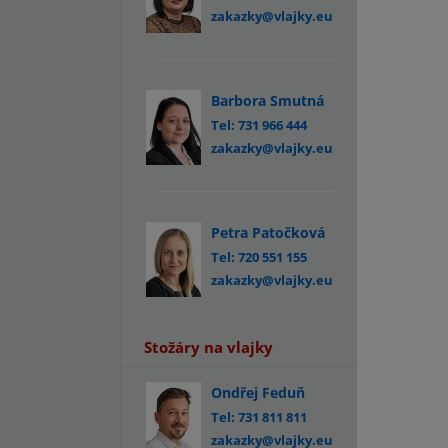
zakazky@vlajky.eu
Barbora Smutná
Tel: 731 966 444
zakazky@vlajky.eu
Petra Patočková
Tel: 720 551 155
zakazky@vlajky.eu
Stožáry na vlajky
Ondřej Feduň
Tel: 731 811 811
zakazky@vlajky.eu