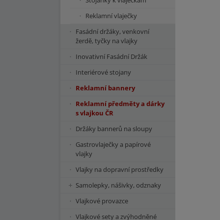
Stojánky k vlaječkám
Reklamní vlaječky
Fasádní držáky, venkovní
žerdě, tyčky na vlajky
Inovativní Fasádní Držák
Interiérové stojany
Reklamní bannery
Reklamní předměty a dárky
s vlajkou ČR
Držáky bannerů na sloupy
Gastrovlaječky a papírové
vlajky
Vlajky na dopravní prostředky
Samolepky, nášivky, odznaky
Vlajkové provazce
Vlajkové sety a zvýhodněné