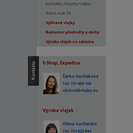
komplety (stojany+vlajky)
Státní znak ČR
Vyšívané vlajky
Reklamní předměty a dárky
Výroba vlajek na zakázku
E-Shop, Expedice
Šárka Horňáková
Tel: 731 800 100
obchod@vlajky.eu
Výroba vlajek
Olena Iurchenko
Tel: 731 822 844