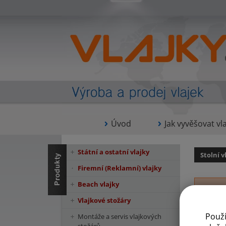
Úvod
Jak vyvěšovat vla
Státní a ostatní vlajky
Stolní v
Firemní (Reklamní) vlajky
Beach vlajky
Vlajkové stožáry
Použ
Montáže a servis vlajkových