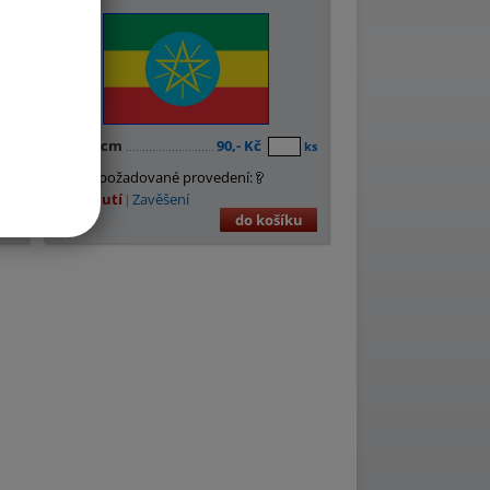
11
×
16 cm
90,- Kč
ks
ks
Zvolte požadované provedení:
Nasunutí
Zavěšení
u
do košíku