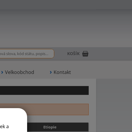
KOŠÍK
Velkoobchod
Kontakt
T
U
Z
ek a
Etiopie