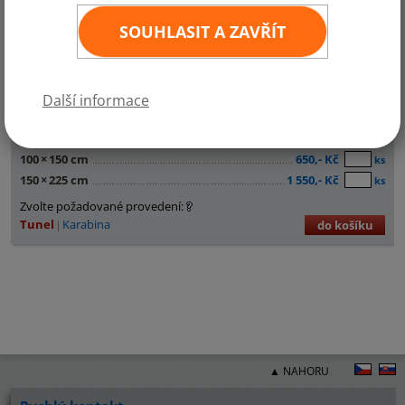
SOUHLASIT A ZAVŘÍT
Další informace
30
×
45 cm
290,- Kč
ks
60
×
90 cm
450,- Kč
ks
100
×
150 cm
650,- Kč
ks
150
×
225 cm
1 550,- Kč
ks
Zvolte požadované provedení:
Tunel
Karabina
do košíku
▲ NAHORU