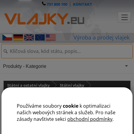
731 800 100
|
KONTAKT
Produkty - Kategorie
Státní a ostatní vlajky
Státní vlajky
Jižní Amerika
státy na V
Používáme soubory
cookie
k optimalizaci
A
B
C
E
F
G
J
K
P
S
T
U
V
našich webových stránek a služeb. Pro naše
zásady navštivte sekci
obchodní podmínky
.
Venezuela