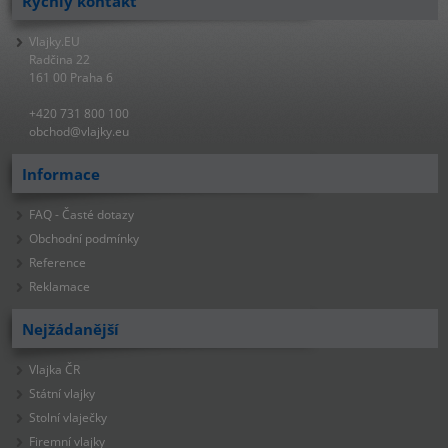
Rychlý kontakt
Vlajky.EU
Radčina 22
161 00 Praha 6
+420 731 800 100
obchod@vlajky.eu
Informace
FAQ - Časté dotazy
Obchodní podmínky
Reference
Reklamace
Nejžádanější
Vlajka ČR
Státní vlajky
Stolní vlaječky
Firemní vlajky