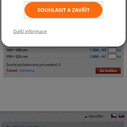
SOUHLASIT A ZAVŘÍT
Další informace
30
×
45 cm
290,- Kč
ks
60
×
90 cm
600,- Kč
ks
100
×
150 cm
1 500,- Kč
ks
150
×
225 cm
2 600,- Kč
ks
Zvolte požadované provedení:
Tunel
Karabina
do košíku
▲ NAHORU