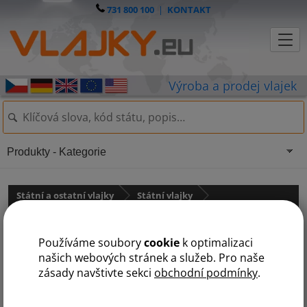
731 800 100
|
KONTAKT
Produkty - Kategorie
Státní a ostatní vlajky
Státní vlajky
Jižní Amerika
státy na J
Používáme soubory
cookie
k optimalizaci
A
B
C
E
F
G
J
K
P
S
T
U
V
našich webových stránek a služeb. Pro naše
zásady navštivte sekci
obchodní podmínky
.
Jižní Georgie a Jižní Sandwichovy ostrovy