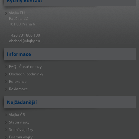
Rychlý kontakt
Vlajky.EU
Radčina 22
161 00 Praha 6
+420 731 800 100
obchod@vlajky.eu
Informace
FAQ - Časté dotazy
Obchodní podmínky
Reference
Reklamace
Nejžádanější
Vlajka ČR
Státní vlajky
Stolní vlaječky
Firemní vlajky