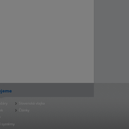
ujeme
ožáry
Slovenská vlajka
ek
Články
y
í systémy