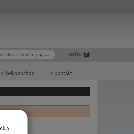
KOŠÍK
Velkoobchod
Kontakt
U
V
ek a