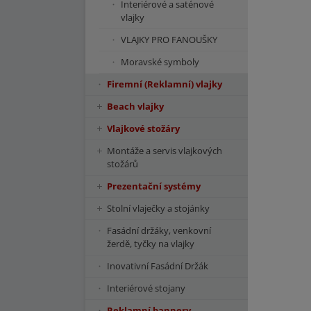
Interiérové a saténové
vlajky
VLAJKY PRO FANOUŠKY
Moravské symboly
Firemní (Reklamní) vlajky
Beach vlajky
Vlajkové stožáry
Montáže a servis vlajkových
stožárů
Prezentační systémy
Stolní vlaječky a stojánky
Fasádní držáky, venkovní
žerdě, tyčky na vlajky
Inovativní Fasádní Držák
Interiérové stojany
Reklamní bannery