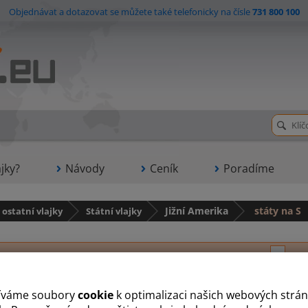
Objednávat a dotazovat se můžete také telefonicky na čísle
731 800 100
jky?
Návody
Ceník
Poradíme
 ostatní vlajky
Státní vlajky
Jižní Amerika
státy na S
A
B
C
E
F
G
J
K
P
S
T
íváme soubory
cookie
k optimalizaci našich webových strán
Surinam