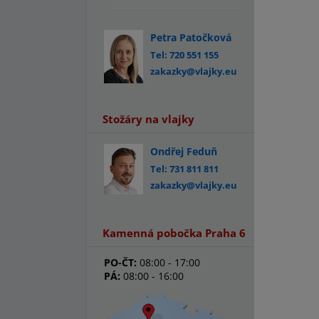
Petra Patočková
Tel: 720 551 155
zakazky@vlajky.eu
Stožáry na vlajky
Ondřej Feduň
Tel: 731 811 811
zakazky@vlajky.eu
Kamenná pobočka Praha 6
PO-ČT:
08:00 - 17:00
PÁ:
08:00 - 16:00