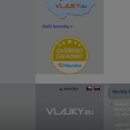
Další kontakty »
▲ NAHORU
Rychlý 
Vlajky.EU
Radčina 
161 00 P
+420 731