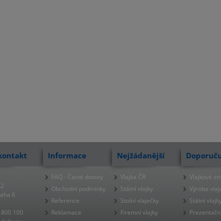
kontakt
Informace
Nejžádanější
Doporuč
FAQ - Časté dotazy
Vlajka ČR
Vlajkové st
22
Obchodní podmínky
Státní vlajky
Výroba vlaj
raha 6
Reference
Stolní vlaječky
Státní vlajk
 800 100
Reklamace
Firemní vlajky
Prezentačn