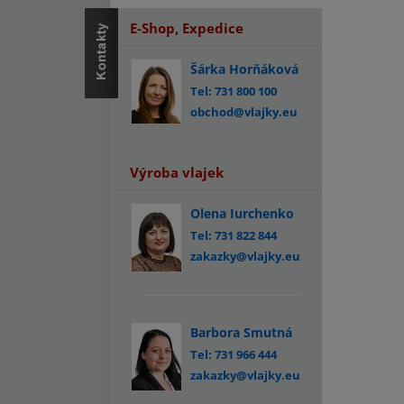
E-Shop, Expedice
Šárka Horňáková
Tel: 731 800 100
obchod@vlajky.eu
Výroba vlajek
Olena Iurchenko
Tel: 731 822 844
zakazky@vlajky.eu
Barbora Smutná
Tel: 731 966 444
zakazky@vlajky.eu