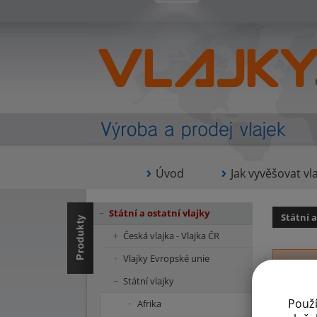
Úvod
Jak vyvěšovat vla
Státní a ostatní vlajky
Státní a
Česká vlajka - Vlajka ČR
Vlajky Evropské unie
Státní vlajky
Použ
Afrika