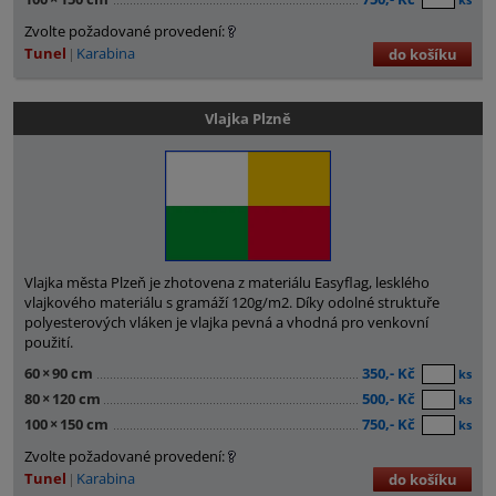
Zvolte požadované provedení:
Tunel
Karabina
do košíku
Vlajka Plzně
Vlajka města Plzeň je zhotovena z materiálu Easyflag, lesklého
vlajkového materiálu s gramáží 120g/m2. Díky odolné struktuře
polyesterových vláken je vlajka pevná a vhodná pro venkovní
použití.
60
×
90 cm
350,- Kč
ks
80
×
120 cm
500,- Kč
ks
100
×
150 cm
750,- Kč
ks
Zvolte požadované provedení:
Tunel
Karabina
do košíku