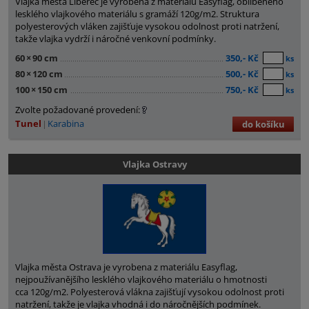
Vlajka města Liberec je vyrobena z materiálu Easyflag, oblíbeného
lesklého vlajkového materiálu s gramáží 120g/m2. Struktura
polyesterových vláken zajišťuje vysokou odolnost proti natržení,
takže vlajka vydrží i náročné venkovní podmínky.
60
×
90 cm
350,- Kč
ks
80
×
120 cm
500,- Kč
ks
100
×
150 cm
750,- Kč
ks
Zvolte požadované provedení:
Tunel
Karabina
do košíku
Vlajka Ostravy
Vlajka města Ostrava je vyrobena z materiálu Easyflag,
nejpoužívanějšího lesklého vlajkového materiálu o hmotnosti
cca 120g/m2. Polyesterová vlákna zajišťují vysokou odolnost proti
natržení, takže je vlajka vhodná i do náročnějších podmínek.