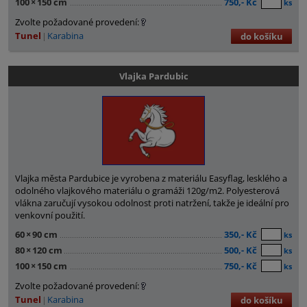
100
×
150 cm
750,- Kč
ks
Zvolte požadované provedení:
Tunel
Karabina
do košíku
Vlajka Pardubic
Vlajka města Pardubice je vyrobena z materiálu Easyflag, lesklého a
odolného vlajkového materiálu o gramáži 120g/m2. Polyesterová
vlákna zaručují vysokou odolnost proti natržení, takže je ideální pro
venkovní použití.
60
×
90 cm
350,- Kč
ks
80
×
120 cm
500,- Kč
ks
100
×
150 cm
750,- Kč
ks
Zvolte požadované provedení:
Tunel
Karabina
do košíku