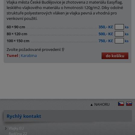
Vlajka města České Budějovice je zhotovena z materiálu Easyflag,
lesklého vlajkového materiálu o hmotnosti 120g/m2. Díky odolné
struktuře polyesterových vláken je vlajka pevná a vhodná pro
venkovní použití.
60
×
90 cm
350,- Kč
ks
80
×
120 cm
500,- Kč
ks
100
×
150 cm
750,- Kč
ks
Zvolte požadované provedení:
Tunel
Karabina
do košíku
▲ NAHORU
Rychlý kontakt
Vlajky.EU
Radčina 22