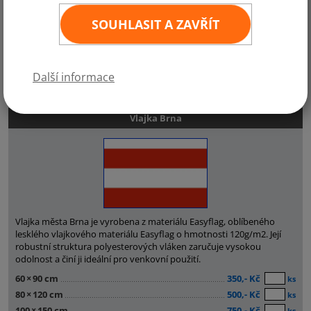
Pokud byste potřebovali vyrobit jiný rozměr městských vlajek, jiné
uchycení či odolnější materiál, neváhejte se na nás obrátit.
SOUHLASIT A ZAVŘÍT
Některé velikosti vlajek měst ČR máme ihned k odeslání, ostatní
dovyrobíme do týdne stejně jako další vlajky obcí, měst či spolků.
Ceny jsou uvedeny bez DPH.
Další informace
Vlajka Brna
Vlajka města Brna je vyrobena z materiálu Easyflag, oblíbeného
lesklého vlajkového materiálu Easyflag o hmotnosti 120g/m2. Její
robustní struktura polyesterových vláken zaručuje vysokou
odolnost a činí ji ideální pro venkovní použití.
60
×
90 cm
350,- Kč
ks
80
×
120 cm
500,- Kč
ks
100
×
150 cm
750,- Kč
ks