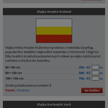
Vlajka Hradce Králové
Vlajka města Hradec Králové je vyrobena z materiálu Easyflag,
populárního lesklého vlajkového materiálu o hmotnosti 120g/m2.
Díky kvalitní struktuře polyesterových vláken je vlajka odolná proti
natržení a vhodná do exteriéru.
60
×
90 cm
350,- Kč
ks
80
×
120 cm
500,- Kč
ks
100
×
150 cm
750,- Kč
ks
Zvolte požadované provedení:
Tunel
Karabina
do košíku
Vlajka Karlových Varů