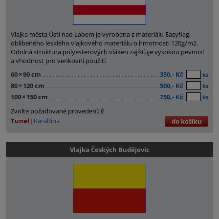
Vlajka města Ústí nad Labem je vyrobena z materiálu Easyflag,
oblíbeného lesklého vlajkového materiálu o hmotnosti 120g/m2.
Odolná struktura polyesterových vláken zajišťuje vysokou pevnost
a vhodnost pro venkovní použití.
60
×
90 cm
350,- Kč
ks
80
×
120 cm
500,- Kč
ks
100
×
150 cm
750,- Kč
ks
Zvolte požadované provedení:
Tunel
Karabina
do košíku
Vlajka Českých Budějovic