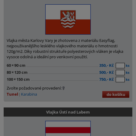
Vlajka města Karlovy Vary je zhotovena z materiálu Easyflag,
nejpoužívanějšího lesklého vlajkového materiálu o hmotnosti
120g/m2. Díky robustní struktuře polyesterových vláken je vlajka
vysoce odolná a ideální pro venkovní použití.
60
×
90 cm
350,- Kč
ks
80
×
120 cm
500,- Kč
ks
100
×
150 cm
750,- Kč
ks
Zvolte požadované provedení:
Tunel
Karabina
do košíku
Vlajka Ústí nad Labem