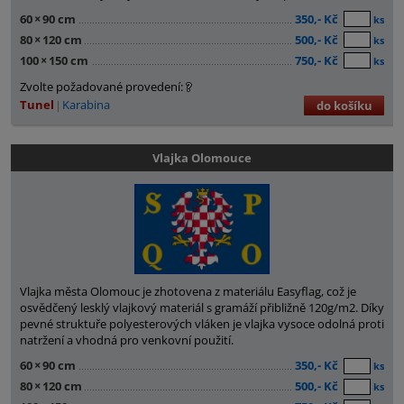
60
×
90 cm
350,- Kč
ks
80
×
120 cm
500,- Kč
ks
100
×
150 cm
750,- Kč
ks
Zvolte požadované provedení:
Tunel
Karabina
do košíku
Vlajka Olomouce
Vlajka města Olomouc je zhotovena z materiálu Easyflag, což je
osvědčený lesklý vlajkový materiál s gramáží přibližně 120g/m2. Díky
pevné struktuře polyesterových vláken je vlajka vysoce odolná proti
natržení a vhodná pro venkovní použití.
60
×
90 cm
350,- Kč
ks
80
×
120 cm
500,- Kč
ks