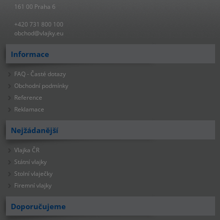
161 00 Praha 6
+420 731 800 100
obchod@vlajky.eu
Informace
FAQ - Časté dotazy
Obchodní podmínky
Reference
Reklamace
Nejžádanější
Vlajka ČR
Státní vlajky
Stolní vlaječky
Firemní vlajky
Doporučujeme