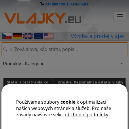
731 800 100
|
KONTAKT
Produkty - Kategorie
Státní a ostatní vlajky
Krajské, Regionální a ostatní vlajky
Vlajky měst
Používáme soubory
cookie
k optimalizaci
VLAJKY KRAJSKÝCH MĚST ČR
našich webových stránek a služeb. Pro naše
zásady navštivte sekci
obchodní podmínky
.
V této kategorii naleznete některé vlajky měst České
republiky