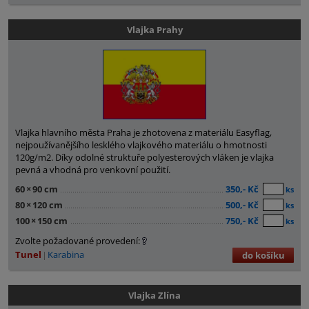
Vlajka Prahy
Vlajka hlavního města Praha je zhotovena z materiálu Easyflag,
nejpoužívanějšího lesklého vlajkového materiálu o hmotnosti
120g/m2. Díky odolné struktuře polyesterových vláken je vlajka
pevná a vhodná pro venkovní použití.
60
×
90 cm
350,- Kč
ks
80
×
120 cm
500,- Kč
ks
100
×
150 cm
750,- Kč
ks
Zvolte požadované provedení:
Tunel
Karabina
do košíku
Vlajka Zlína