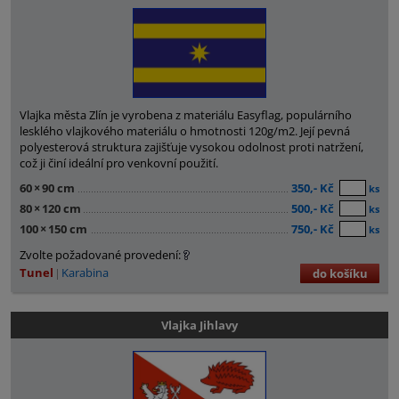
Vlajka města Zlín je vyrobena z materiálu Easyflag, populárního
lesklého vlajkového materiálu o hmotnosti 120g/m2. Její pevná
polyesterová struktura zajišťuje vysokou odolnost proti natržení,
což ji činí ideální pro venkovní použití.
60
×
90 cm
350,- Kč
ks
80
×
120 cm
500,- Kč
ks
100
×
150 cm
750,- Kč
ks
Zvolte požadované provedení:
Tunel
Karabina
do košíku
Vlajka Jihlavy