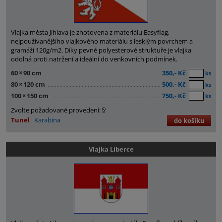
Vlajka města Jihlava je zhotovena z materiálu Easyflag,
nejpoužívanějšího vlajkového materiálu s lesklým povrchem a
gramáží 120g/m2. Díky pevné polyesterové struktuře je vlajka
odolná proti natržení a ideální do venkovních podmínek.
60
×
90 cm
350,- Kč
ks
80
×
120 cm
500,- Kč
ks
100
×
150 cm
750,- Kč
ks
Zvolte požadované provedení:
Tunel
Karabina
do košíku
Vlajka Liberce