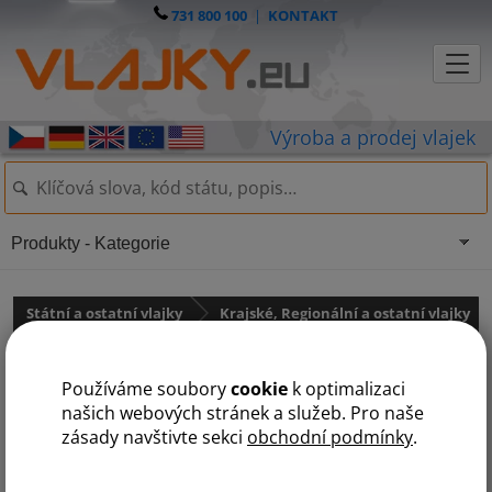
731 800 100
|
KONTAKT
Produkty - Kategorie
Státní a ostatní vlajky
Krajské, Regionální a ostatní vlajky
Vlajky měst
Používáme soubory
cookie
k optimalizaci
Vlajka Olomouce
našich webových stránek a služeb. Pro naše
zásady navštivte sekci
obchodní podmínky
.