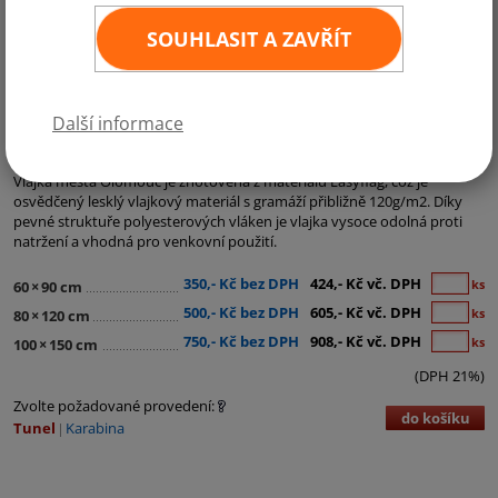
SOUHLASIT A ZAVŘÍT
Další informace
Kategorie:
Vlajky měst
Vlajka města Olomouc je zhotovena z materiálu Easyflag, což je
osvědčený lesklý vlajkový materiál s gramáží přibližně 120g/m2. Díky
pevné struktuře polyesterových vláken je vlajka vysoce odolná proti
natržení a vhodná pro venkovní použití.
350,- Kč bez DPH
424,- Kč vč. DPH
ks
60
×
90 cm
500,- Kč bez DPH
605,- Kč vč. DPH
ks
80
×
120 cm
750,- Kč bez DPH
908,- Kč vč. DPH
ks
100
×
150 cm
(DPH 21%)
Zvolte požadované provedení:
do košíku
Tunel
Karabina