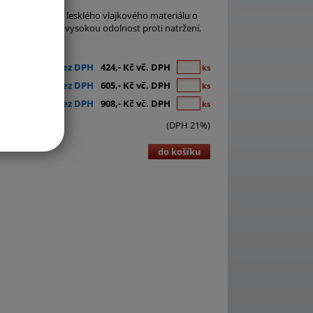
lag, populárního lesklého vlajkového materiálu o
uktura zajišťuje vysokou odolnost proti natržení,
350,- Kč bez DPH
424,- Kč vč. DPH
ks
500,- Kč bez DPH
605,- Kč vč. DPH
ks
750,- Kč bez DPH
908,- Kč vč. DPH
ks
(DPH 21%)
do košíku