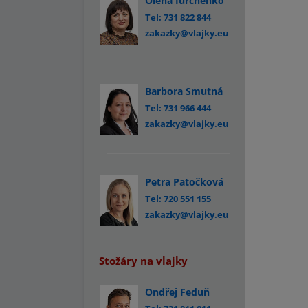
Olena Iurchenko
Tel: 731 822 844
zakazky@vlajky.eu
Barbora Smutná
Tel: 731 966 444
zakazky@vlajky.eu
Petra Patočková
Tel: 720 551 155
zakazky@vlajky.eu
Stožáry na vlajky
Ondřej Feduň