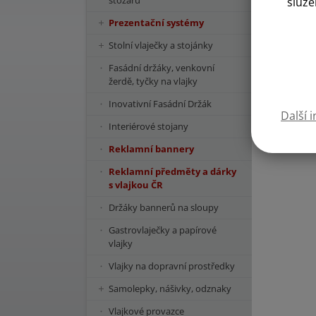
stožárů
služe
Prezentační systémy
Stolní vlaječky a stojánky
Fasádní držáky, venkovní
žerdě, tyčky na vlajky
Inovativní Fasádní Držák
Další 
Interiérové stojany
Reklamní bannery
Reklamní předměty a dárky
s vlajkou ČR
Držáky bannerů na sloupy
Gastrovlaječky a papírové
vlajky
Vlajky na dopravní prostředky
Samolepky, nášivky, odznaky
Vlajkové provazce