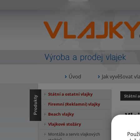
Úvod
Jak vyvěšovat vla
Státní a ostatní vlajky
Státní a
Firemní (Reklamní) vlajky
Vla
Beach vlajky
Vlajkové stožáry
Použ
Montáže a servis vlajkových