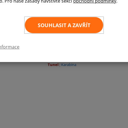
b. Pro naše zásady navštivte sekci
obchodní podmínky
.
Vlajka města Zlín je vyrobena z materiálu Easyf
hmotnosti 120g/m2. Její pevná polyesterová str
což ji činí ideální pro venkovní použití.
SOUHLASIT A ZAVŘÍT
60
×
90 cm
80
×
120 cm
100
×
150 cm
informace
Zvolte požadované provedení:
Tunel
Karabina