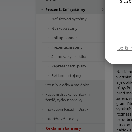
stožárů
služe
Vybrané v
Prezentační systémy
Nafukovací systémy
Nůžkové stany
Roll up banner
Prezentační stěny
Další 
Sedací vaky, lehátka
Reprezentační pulty
Nabízíme
Reklamní stojany
vlastním
a je obl
Stolní vlaječky a stojánky
zóny. Po
proti me
Fasádní držáky, venkovní
záření, 
žerdě, tyčky na vlajky
granulát
vynikajíc
Inovativní Fasádní Držák
rozmazán
Interiérové stojany
při odběr
nás kont
Reklamní bannery
nabídku.