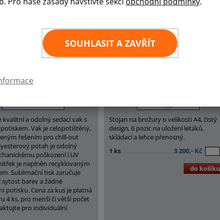
b. Pro naše zásady navštivte sekci
obchodní podmínky
.
lajky:
Sedací vak s potiskem
Stojan na letáky klasik s kufříke
SOUHLASIT A ZAVŘÍT
informace
 kvalitní a odolný sedací vak s
Stojan na brožury o velikosti A4, čistý
 potiskem. Vak je celopotištěný,
design, 6 pozic na uložení letáků,
íbeným řešením pro chill-out
skládací a lehce přenosný.
lyesterový potah je odolný
1 ks
3 200,- Kč
chanickému poškození i UV
vnitřek je naplněn recyklovaným
do košík
em. Sublimační tisk zaručuje
í sytost barev a žádné
í potisku. Cena za kus je platná
u 4 ks, pro menší či větší počet
aktujte pro individuální