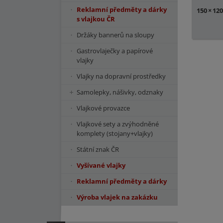
Reklamní předměty a dárky
150
×
12
s vlajkou ČR
Držáky bannerů na sloupy
Gastrovlaječky a papírové
vlajky
Vlajky na dopravní prostředky
Samolepky, nášivky, odznaky
Vlajkové provazce
Vlajkové sety a zvýhodněné
komplety (stojany+vlajky)
Státní znak ČR
Vyšívané vlajky
Reklamní předměty a dárky
Výroba vlajek na zakázku