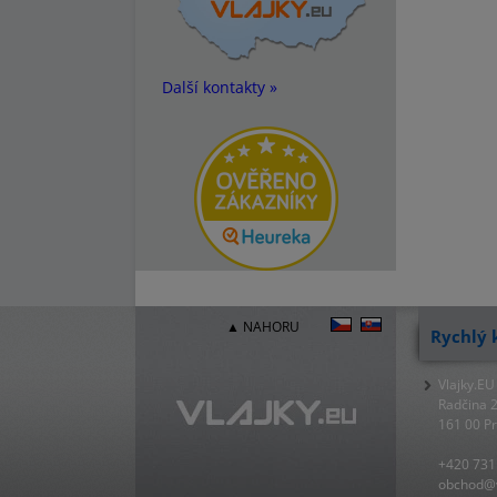
Další kontakty »
▲ NAHORU
Rychlý 
Vlajky.EU
Radčina 
161 00 P
+420 731
obchod@v