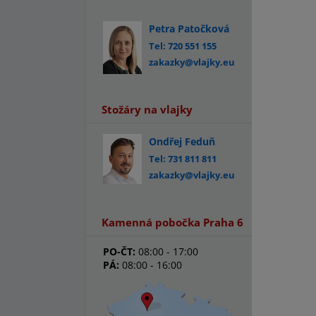
Petra Patočková
Tel: 720 551 155
zakazky@vlajky.eu
Stožáry na vlajky
Ondřej Feduň
Tel: 731 811 811
zakazky@vlajky.eu
Kamenná pobočka Praha 6
PO-ČT:
08:00 - 17:00
PÁ:
08:00 - 16:00