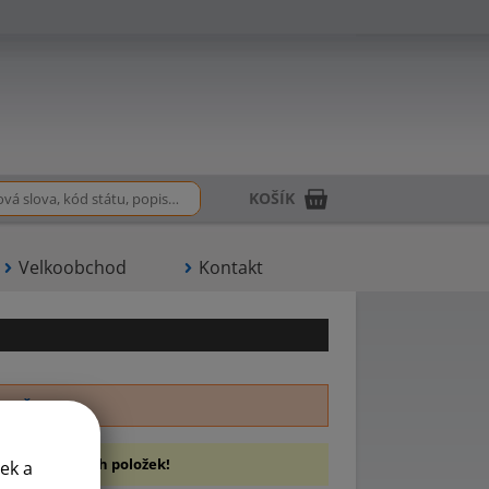
KOŠÍK
Velkoobchod
Kontakt
V
Ž
brazení dalších položek!
ek a