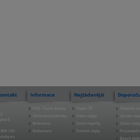
kontakt
Informace
Nejžádanější
Doporuč
FAQ - Časté dotazy
Vlajka ČR
Vlajkové st
22
Obchodní podmínky
Státní vlajky
Výroba vlaj
raha 6
Reference
Stolní vlaječky
Státní vlajk
 800 100
Reklamace
Firemní vlajky
Prezentačn
lajky.eu
Beach vlajk