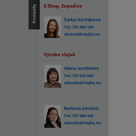
E-Shop, Expedice
Šárka Horňáková
Tel: 731 800 100
obchod@vlajky.eu
Výroba vlajek
Olena Iurchenko
Tel: 731 822 844
zakazky@vlajky.eu
Barbora Smutná
Tel: 731 966 444
zakazky@vlajky.eu