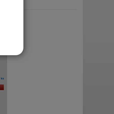
m
ks
u