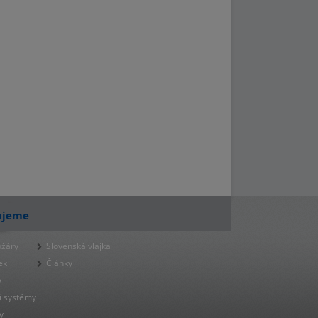
ujeme
ožáry
Slovenská vlajka
ek
Články
y
í systémy
y