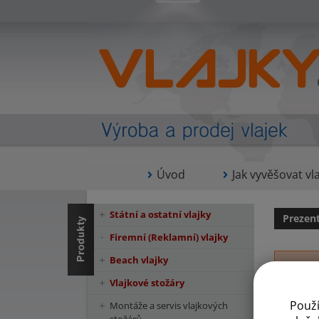
Úvod
Jak vyvěšovat vla
Státní a ostatní vlajky
Prezen
Firemní (Reklamní) vlajky
Beach vlajky
Vlajkové stožáry
Použ
Montáže a servis vlajkových