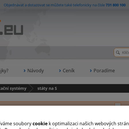
Objednávat a dotazovat se můžete také telefonicky na čísle
731 800 100
jky?
Návody
Ceník
Poradíme
tační systémy
státy na S
A
B
H
J
L
N
O
P
R
S
T
Klikněte na podkategorii nebo počáteční písmeno pro zo
íváme soubory
cookie
k optimalizaci našich webových strán