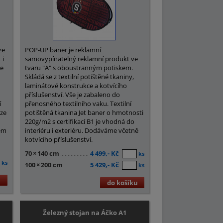
ze
POP-UP baner je reklamní
 i
samovypínatelný reklamní produkt ve
je
tvaru "A" s oboustranným potiskem.
Skládá se z textilní potištěné tkaniny,
laminátové konstrukce a kotvícího
příslušenství. Vše je zabaleno do
í
přenosného textilního vaku. Textilní
 ze
potištěná tkanina Jet baner o hmotnosti
220g/m2 s certifikací B1 je vhodná do
lem
interiéru i exteriéru. Dodáváme včetně
kotvícího příslušenství.
70
×
140 cm
4 499,- Kč
ks
ks
100
×
200 cm
5 429,- Kč
ks
u
do košíku
Železný stojan na Áčko A1