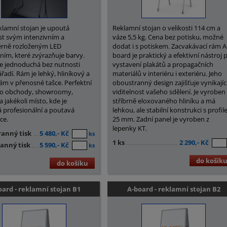
klamní stojan je upoutá
Reklamní stojan o velikosti 114 cm a
t svým intenzivním a
váze 5,5 kg. Cena bez potisku, možné
rně rozloženým LED
dodat i s potiskem. Zacvakávací rám A
ním, které zvýrazňuje barvy.
board je praktický a efektivní nástroj 
e jednoduchá bez nutnosti
vystavení plakátů a propagačních
řadí. Rám je lehký, hliníkový a
materiálů v interiéru i exteriéru. Jeho
ám v přenosné tašce. Perfektní
oboustranný design zajišťuje vynikajíc
ro obchody, showroomy,
viditelnost vašeho sdělení. Je vyroben
a jakékoli místo, kde je
stříbrně eloxovaného hliníku a má
 profesionální a poutavá
lehkou, ale stabilní konstrukci s profi
ce.
25 mm. Zadní panel je vyroben z
lepenky KT.
ranný tisk
5 480,- Kč
ks
1 ks
2 290,- Kč
anný tisk
5 590,- Kč
ks
do košík
do košíku
oard - reklamní stojan B1
A-board - reklamní stojan B2