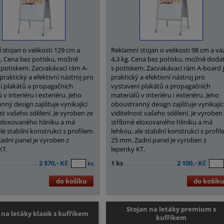
 stojan o velikosti 129 cm a
Reklamní stojan o velikosti 98 cm a vá
g. Cena bez potisku, možné
4,3 kg. Cena bez potisku, možné dodat
s potiskem. Zacvakávací rám A-
s potiskem. Zacvakávací rám A-board 
praktický a efektivní nástroj pro
praktický a efektivní nástroj pro
í plakátů a propagačních
vystavení plakátů a propagačních
 v interiéru i exteriéru. Jeho
materiálů v interiéru i exteriéru. Jeho
ný design zajišťuje vynikající
oboustranný design zajišťuje vynikajíc
st vašeho sdělení. Je vyroben ze
viditelnost vašeho sdělení. Je vyroben
 eloxovaného hliníku a má
stříbrně eloxovaného hliníku a má
le stabilní konstrukci s profilem
lehkou, ale stabilní konstrukci s profi
adní panel je vyroben z
25 mm. Zadní panel je vyroben z
KT.
lepenky KT.
2 570,- Kč
1 ks
2 100,- Kč
ks
do košíku
do košík
Stojan na letáky premium s
 na letáky klasik s kufříkem
kufříkem