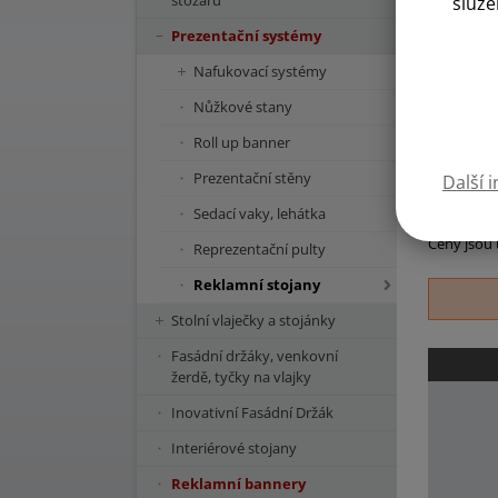
stožárů
služe
Další v n
Prezentační systémy
Lepší cen
Nafukovací systémy
Aktuálně
Nůžkové stany
A1
Roll up banner
Prezentační stěny
Další 
Sedací vaky, lehátka
Ceny jsou
Reprezentační pulty
Reklamní stojany
Stolní vlaječky a stojánky
Fasádní držáky, venkovní
žerdě, tyčky na vlajky
Inovativní Fasádní Držák
Interiérové stojany
Reklamní bannery