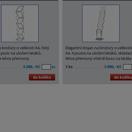
 brožury o velikosti A4, čistý
Elegantní stojan na brožury o velikost
 pozic na uložení letáků,
A4, 4 pozice na uložení letáků, skládací
 a lehce přenosný.
lehce přenosný včetně boxu na letáky
3 200,- Kč
1 ks
2 990,- Kč
ks
do košíku
do košík