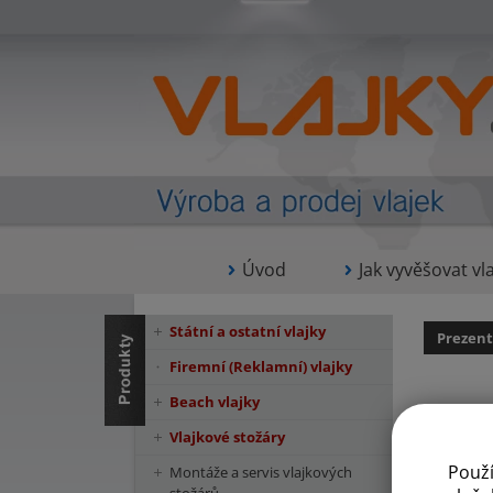
Úvod
Jak vyvěšovat vla
Státní a ostatní vlajky
Prezent
Firemní (Reklamní) vlajky
Beach vlajky
Vlajkové stožáry
Reklamní
nabízíme s
Použ
Montáže a servis vlajkových
vyrobeny z