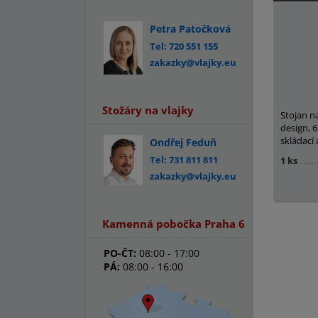
Petra Patočková
Tel: 720 551 155
zakazky@vlajky.eu
Stožáry na vlajky
Stojan na
design, 6
skládací
Ondřej Feduň
Tel: 731 811 811
1 ks
zakazky@vlajky.eu
Kamenná pobočka Praha 6
PO-ČT:
08:00 - 17:00
PÁ:
08:00 - 16:00