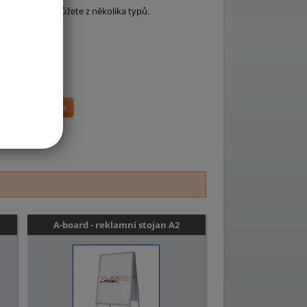
chodů. Vybírat můžete z několika typů.
ás kontaktujte
A-board - reklamní stojan A2