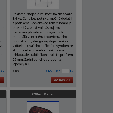
Reklamní stojan o velikosti 84 cm a váze
3,4 kg. Cena bez potisku, možné dodat i
-
s potiskem. Zacvakávací rám A-board je
pro
praktický a efektivní nástroj pro
vystavení plakátů a propagačních
materiálů v interiéru i exteriéru. Jeho
í
oboustranný design zajišťuje vynikající
 ze
viditelnost vašeho sdělení. Je vyroben ze
stříbrně eloxovaného hliníku a má
lem
lehkou, ale stabilní konstrukci s profilem
25 mm. Zadní panel je vyroben z
lepenky KT.
1 ks
1 650,- Kč
ks
ks
u
do košíku
POP-up Baner