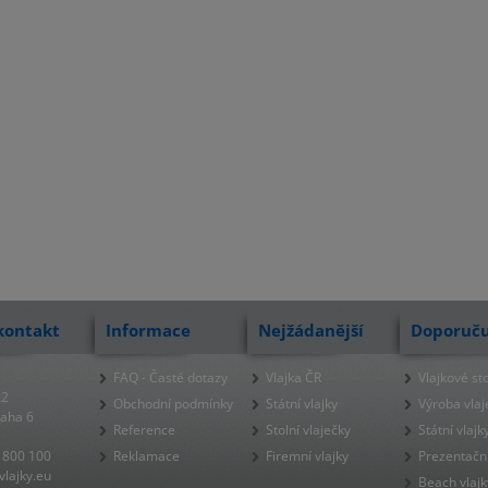
kontakt
Informace
Nejžádanější
Doporuč
FAQ - Časté dotazy
Vlajka ČR
Vlajkové st
22
Obchodní podmínky
Státní vlajky
Výroba vlaj
raha 6
Reference
Stolní vlaječky
Státní vlajk
 800 100
Reklamace
Firemní vlajky
Prezentačn
lajky.eu
Beach vlajk