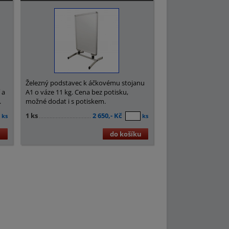
i
Železný podstavec k áčkovému stojanu
 a
A1 o váze 11 kg. Cena bez potisku,
.
možné dodat i s potiskem.
1 ks
2 650,- Kč
ks
ks
u
do košíku