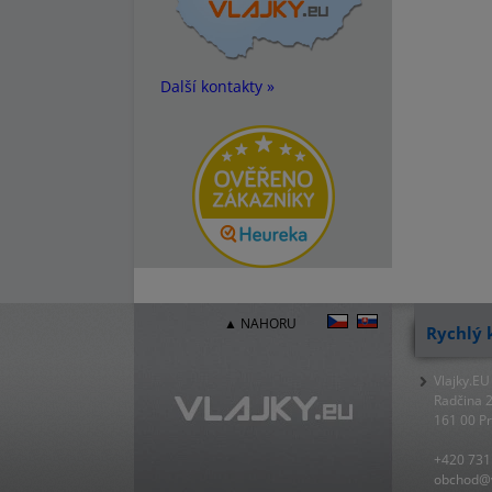
Další kontakty »
▲ NAHORU
Rychlý 
Vlajky.EU
Radčina 
161 00 P
+420 731
obchod@v