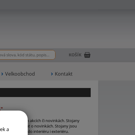
KOŠÍK
Velkoobchod
Kontakt
A"
y o probíhajících akcích či novinkách. Stojany
 stále informovat o novinkách. Stojany jsou
ek a
y jsou vhodné do interiéru i exteriéru.