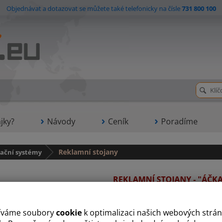
Objednávat a dotazovat se můžete také telefonicky na čísle
731 800 100
jky?
Návody
Ceník
Poradíme
ační systémy
Reklamní stojany
REKLAMNÍ STOJANY - "ÁČK
 stojany
neboli tzn. Áčka jsou skvělou alternativou, jak informovat zákazník
 tiskem prospektu i bez něj. Výměna letáku je rychlá a tak zákazníky můžete
íváme soubory
cookie
k optimalizaci našich webových strán
 hliníkových profilů 25 mm a zadní strana je ocelová. Áčkové reklamní stojan