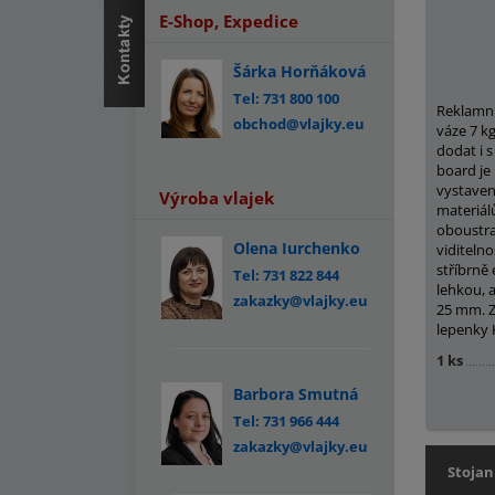
E-Shop, Expedice
Šárka Horňáková
Tel: 731 800 100
Reklamní
obchod@vlajky.eu
váze 7 k
dodat i 
board je 
vystaven
Výroba vlajek
materiálů
oboustran
Olena Iurchenko
viditelno
stříbrně
Tel: 731 822 844
lehkou, a
zakazky@vlajky.eu
25 mm. Z
lepenky 
1 ks
Barbora Smutná
Tel: 731 966 444
zakazky@vlajky.eu
Stojan