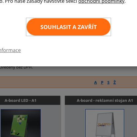
b. Pro naše zásady navštivte sekci
obchodní podmínky
.
abídce máme
stojany na letáky
, hodící se nejen na veletrhy, ale také do ob
y
Vám nabídneme již od 2 kusů.
SOUHLASIT A ZAVŘÍT
 nabízené velikosti reklamních stojanů:
A2
B1
B2
Pro více kusů a nezávaznou cenovou nabídku n
informace
 uvedeny bez DPH.
A
P
S
Ž
A-board LED - A1
A-board - reklamní stojan A1