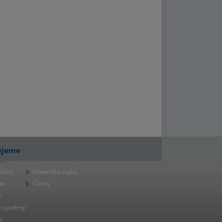
ujeme
ožáry
Slovenská vlajka
ek
Články
y
í systémy
y