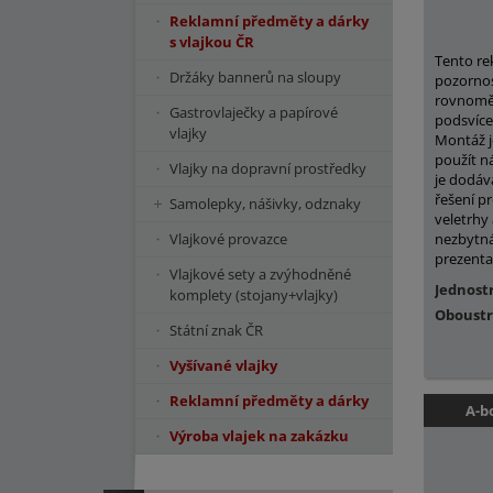
Reklamní předměty a dárky
s vlajkou ČR
Tento re
Držáky bannerů na sloupy
pozornos
rovnomě
Gastrovlaječky a papírové
podsvíce
vlajky
Montáž j
použít ná
Vlajky na dopravní prostředky
je dodáv
řešení p
Samolepky, nášivky, odznaky
veletrhy 
Vlajkové provazce
nezbytná
prezenta
Vlajkové sety a zvýhodněné
Jednost
komplety (stojany+vlajky)
Oboustr
Státní znak ČR
Vyšívané vlajky
Reklamní předměty a dárky
A-b
Výroba vlajek na zakázku