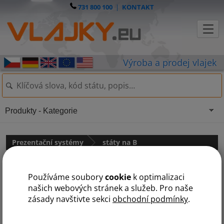
731 800 100
|
KONTAKT
Produkty - Kategorie
Prezentační systémy
státy na B
A
B
H
J
L
N
O
P
R
S
T
V
Ž
Používáme soubory
cookie
k optimalizaci
našich webových stránek a služeb. Pro naše
Klikněte na podkategorii nebo počáteční písmeno pro
zásady navštivte sekci
obchodní podmínky
.
zobrazení dalších položek!