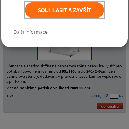
Vybrané vlajky:
SOUHLASIT A ZAVŘÍT
Bannerová stěna
Další informace
Přenosná a snadno složitelná bannerová stěna. Stěnu lze využít pro
potisk v libovolném rozměru od
90x110cm
do
240x240cm
. Celá
bannerová stěna je dodávána v přenosné tašce, kam se vejde spolu
s potiskem.
V ceně nabízíme potisk o velikosti 200x200cm.
1 ks
6 200,- Kč
ks
do košíku