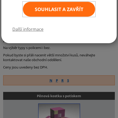
Sedací vaky
jsou efektivní reklama - jsou velmi pohodlné, měkké a jsou
SOUHLASIT A ZAVŘÍT
vyráběné v několika vatiantách. Potah je vyroben z odolného materiálu
pro venkovní i vnitřní použití. Vnitřek je vyplněn lehkým a elastickým
granulátem. Tyto vaky jsou vhodné jako reklama na různé akce,
posezení u nůžkových i nafukovacích stanů apod.
Další informace
Reklamní kostky
jsou univerzální reklamou vhodnou jako stolky či
posezení. Potahy je možné měnit - jsou na suchý zip.
Na výběr typy s policemi i bez.
Pokud byste si přáli nacenit větší množství kusů, neváhejte
kontaktovat naše obchodní oddělení.
Ceny jsou uvedeny bez DPH.
N
P
R
S
Pěnová kostka s potiskem