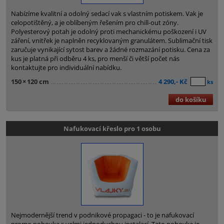
Nabízíme kvalitní a odolný sedací vak s vlastním potiskem. Vak je
celopotištěný, a je oblíbeným řešením pro chill-out zóny.
Polyesterový potah je odolný proti mechanickému poškození i UV
záření, vnitřek je naplněn recyklovaným granulátem. Sublimační tisk
zaručuje vynikající sytost barev a žádné rozmazání potisku. Cena za
kus je platná při odběru 4 ks, pro menší či větší počet nás
kontaktujte pro individuální nabídku.
150
×
120 cm
4 290,- Kč
ks
do košíku
Nafukovací křeslo pro 1 osobu
Nejmodernější trend v podnikové propagaci - to je nafukovací
promo pohovka s velmi jednoduchou instalací. Tato pohovka je