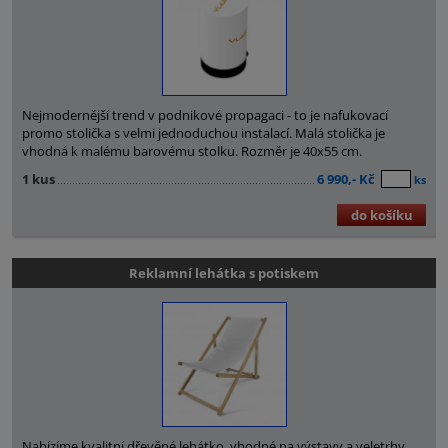
Nejmodernější trend v podnikové propagaci - to je nafukovací
promo stolička s velmi jednoduchou instalací. Malá stolička je
vhodná k malému barovému stolku. Rozměr je 40x55 cm.
1 kus
6 990,- Kč
ks
do košíku
Reklamní lehátka s potiskem
Nabízíme kvalitní dřevěné lehátko, vhodné na výstavy a veletrhy.