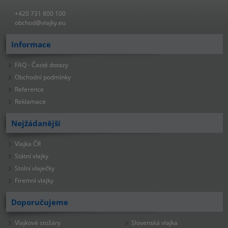
+420 731 800 100
obchod@vlajky.eu
Informace
FAQ - Časté dotazy
Obchodní podmínky
Reference
Reklamace
Nejžádanější
Vlajka ČR
Státní vlajky
Stolní vlaječky
Firemní vlajky
Doporučujeme
Vlajkové stožáry
Slovenská vlajka