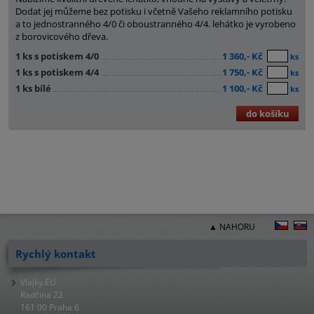
Dodat jej můžeme bez potisku i včetně Vašeho reklamního potisku
a to jednostranného 4/0 či oboustranného 4/4. lehátko je vyrobeno
z borovicového dřeva.
1 ks s potiskem 4/0
1 360,- Kč
ks
1 ks s potiskem 4/4
1 750,- Kč
ks
1 ks bílé
1 100,- Kč
ks
do košíku
▲ NAHORU
Rychlý kontakt
Vlajky.EU
Radčina 22
161 00 Praha 6