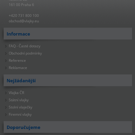
161 00 Praha 6
+420 731 800 100
obchod@vlajky.eu
Informace
FAQ - Časté dotazy
Obchodní podmínky
Reference
Reklamace
Nejžádanější
Vlajka ČR
Státní vlajky
Stolní vlaječky
Firemní vlajky
Doporučujeme