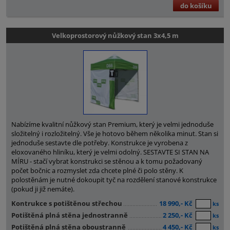
do košíku
Velkoprostorový nůžkový stan 3x4,5 m
Nabízíme kvalitní nůžkový stan Premium, který je velmi jednoduše
složitelný i rozložitelný. Vše je hotovo během několika minut. Stan si
jednoduše sestavte dle potřeby. Konstrukce je vyrobena z
eloxovaného hliníku, který je velmi odolný. SESTAVTE SI STAN NA
MÍRU - stačí vybrat konstrukci se stěnou a k tomu požadovaný
počet bočnic a rozmyslet zda chcete plné či polo stěny. K
polostěnám je nutné dokoupit tyč na rozdělení stanové konstrukce
(pokud ji již nemáte).
Kontrukce s potištěnou střechou
18 990,- Kč
ks
Potištěná plná stěna jednostranně
2 250,- Kč
ks
Potištěná plná stěna oboustranně
4 450,- Kč
ks