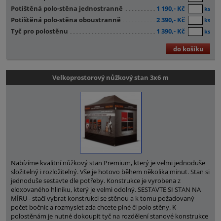
Potištěná polo-stěna jednostranně
1 190,- Kč
ks
Potištěná polo-stěna oboustranně
2 390,- Kč
ks
Tyč pro polostěnu
1 390,- Kč
ks
do košíku
Velkoprostorový nůžkový stan 3x6 m
Nabízíme kvalitní nůžkový stan Premium, který je velmi jednoduše
složitelný i rozložitelný. Vše je hotovo během několika minut. Stan si
jednoduše sestavte dle potřeby. Konstrukce je vyrobena z
eloxovaného hliníku, který je velmi odolný. SESTAVTE SI STAN NA
MÍRU - stačí vybrat konstrukci se stěnou a k tomu požadovaný
počet bočnic a rozmyslet zda chcete plné či polo stěny. K
polostěnám je nutné dokoupit tyč na rozdělení stanové konstrukce