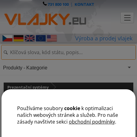
731 800 100
|
KONTAKT
Produkty - Kategorie
Prezentační systémy
Velkoprostorové stany s potiskem
státy na V
Používáme soubory
cookie
k optimalizaci
H
P
R
S
V
našich webových stránek a služeb. Pro naše
zásady navštivte sekci
obchodní podmínky
.
Velkoprostorový nůžkový stan 3x3 m