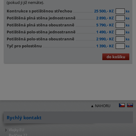
(pokud ji již nemáte).
Kontrukce s potištěnou střechou
25 500,- Kč
ks
Potištěná plná stěna jednostranně
2 890,- Kč
ks
Potištěná plná stěna oboustranně
5 790,- Kč
ks
Potištěná polo-stěna jednostranně
1 490,- Kč
ks
Potištěná polo-stěna oboustranně
2 990,- Kč
ks
Tyč pro polostěnu
1 390,- Kč
ks
do košíku
▲ NAHORU
Rychlý kontakt
Vlajky.EU
Radčina 22