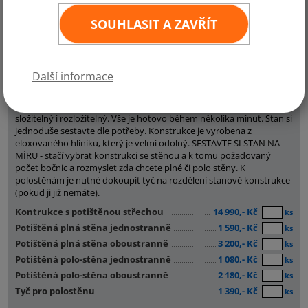
SOUHLASIT A ZAVŘÍT
Další informace
Nabízíme kvalitní nůžkový stan Premium, který je velmi jednoduše
složitelný i rozložitelný. Vše je hotovo během několika minut. Stan si
jednoduše sestavte dle potřeby. Konstrukce je vyrobena z
eloxovaného hliníku, který je velmi odolný. SESTAVTE SI STAN NA
MÍRU - stačí vybrat konstrukci se stěnou a k tomu požadovaný
počet bočnic a rozmyslet zda chcete plné či polo stěny. K
polostěnám je nutné dokoupit tyč na rozdělení stanové konstrukce
(pokud ji již nemáte).
Kontrukce s potištěnou střechou
14 990,- Kč
ks
Potištěná plná stěna jednostranně
1 590,- Kč
ks
Potištěná plná stěna oboustranně
3 200,- Kč
ks
Potištěná polo-stěna jednostranně
1 080,- Kč
ks
Potištěná polo-stěna oboustranně
2 180,- Kč
ks
Tyč pro polostěnu
1 390,- Kč
ks