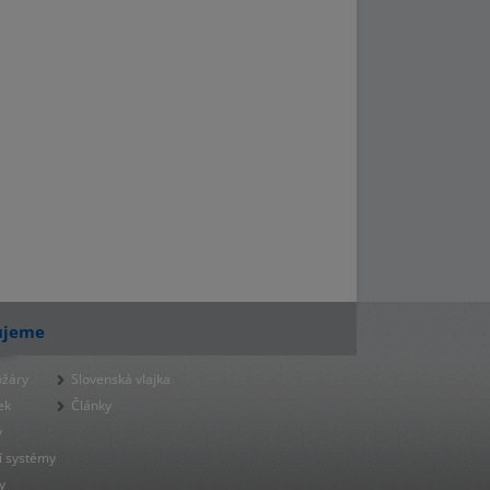
ujeme
ožáry
Slovenská vlajka
ek
Články
y
í systémy
y