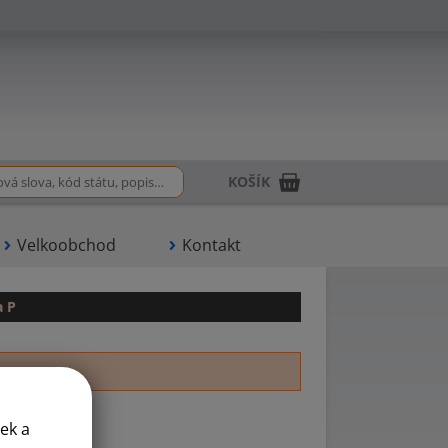
KOŠÍK
Velkoobchod
Kontakt
a P
ek a