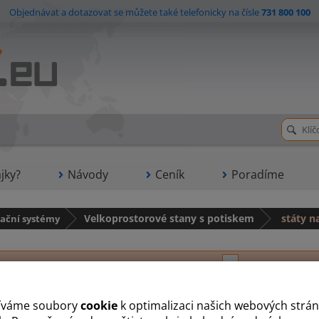
Objednávat a dotazovat se můžete také telefonicky na čísle
731 800 100
jky?
Návody
Ceník
Poradíme
ační systémy
Velkoprostorové stany s potiskem
státy n
H
P
R
S
V
íváme soubory
cookie
k optimalizaci našich webových strán
nová kostka s potiskem