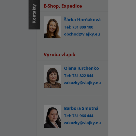
E-Shop, Expedice
Šárka Horňáková
Tel: 731 800 100
obchod@vlajky.eu
Výroba vlajek
Olena Iurchenko
Tel: 731 822 844
zakazky@vlajky.eu
Barbora Smutná
Tel: 731 966 444
zakazky@vlajky.eu