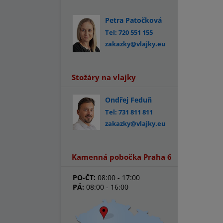
Petra Patočková
Tel: 720 551 155
zakazky@vlajky.eu
Stožáry na vlajky
Ondřej Feduň
Tel: 731 811 811
zakazky@vlajky.eu
Kamenná pobočka Praha 6
PO-ČT:
08:00 - 17:00
PÁ:
08:00 - 16:00