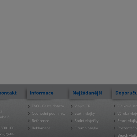
kontakt
Informace
Nejžádanější
Doporuč
FAQ - Časté dotazy
Vlajka ČR
Vlajkové st
22
Obchodní podmínky
Státní vlajky
Výroba vlaj
raha 6
Reference
Stolní vlaječky
Státní vlajk
 800 100
Reklamace
Firemní vlajky
Prezentačn
lajky.eu
Beach vlajk