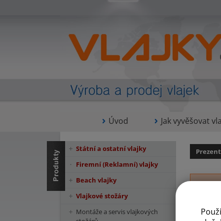
Úvod
Jak vyvěšovat vla
Státní a ostatní vlajky
Prezent
Firemní (Reklamní) vlajky
Beach vlajky
Vlajkové stožáry
Použ
Montáže a servis vlajkových
Pě