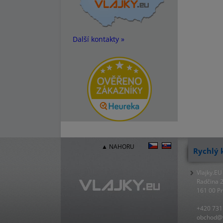
Další kontakty »
▲ NAHORU
Rychlý 
Vlajky.EU
Radčina 
161 00 P
+420 731
obchod@v