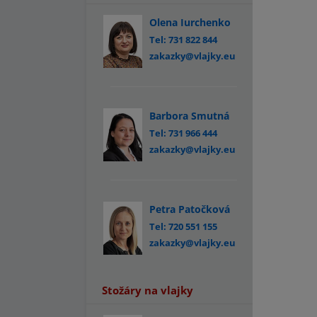
Olena Iurchenko
Tel: 731 822 844
zakazky@vlajky.eu
Barbora Smutná
Tel: 731 966 444
zakazky@vlajky.eu
Petra Patočková
Tel: 720 551 155
zakazky@vlajky.eu
Stožáry na vlajky