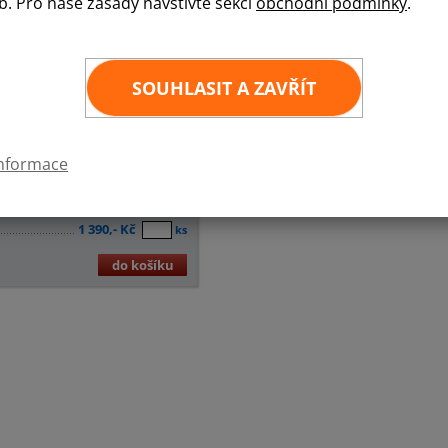
b. Pro naše zásady navštivte sekci
obchodní podmínky
.
SOUHLASIT A ZAVŘÍT
informace
1 390,- Kč
ks
1 390,- Kč
ks
1 390,- Kč
ks
do košíku