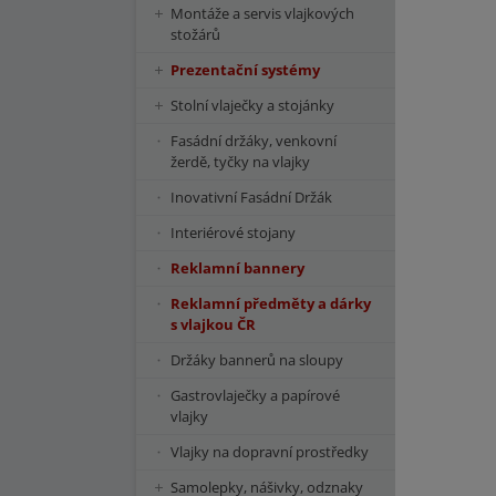
Montáže a servis vlajkových
stožárů
Prezentační systémy
Stolní vlaječky a stojánky
Fasádní držáky, venkovní
žerdě, tyčky na vlajky
Inovativní Fasádní Držák
Interiérové stojany
Reklamní bannery
Reklamní předměty a dárky
s vlajkou ČR
Držáky bannerů na sloupy
Gastrovlaječky a papírové
vlajky
Vlajky na dopravní prostředky
Samolepky, nášivky, odznaky