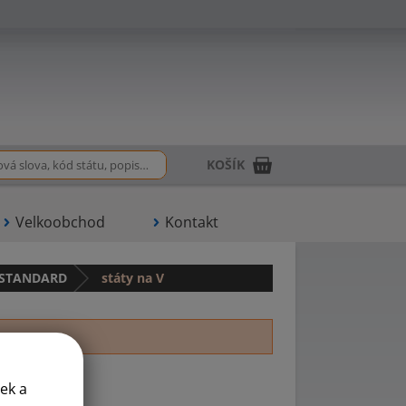
KOŠÍK
Velkoobchod
Kontakt
y STANDARD
státy na V
Z
ek a