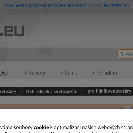
Objednávat a dotazovat se můžete také telefonicky na čísle
731 800 100
jky?
Návody
Ceník
Poradíme
é stožáry
Náhradní díly ke stožárům
pro hliníkové stožár
D
K
L
N
O
P
R
S
Ú
V
íváme soubory
cookie
k optimalizaci našich webových strán
chní část sklopné patky