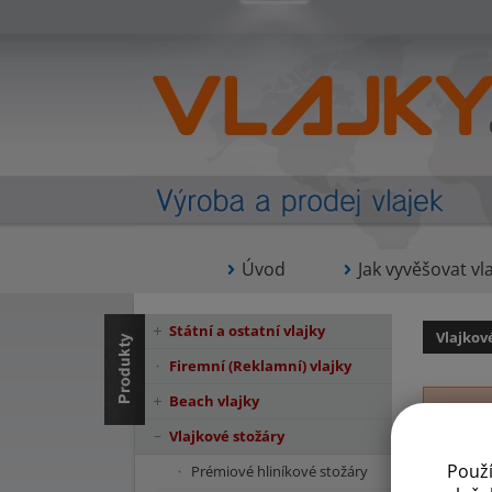
Úvod
Jak vyvěšovat vla
Státní a ostatní vlajky
Vlajkov
Firemní (Reklamní) vlajky
Beach vlajky
Vlajkové stožáry
Použ
Prémiové hliníkové stožáry
Vr