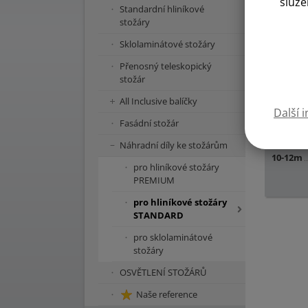
služe
Standardní hliníkové
stožáry
Sklolaminátové stožáry
Přenosný teleskopický
stožár
All Inclusive balíčky
Další 
Fasádní stožár
4-7m
8-9m
Náhradní díly ke stožárům
10-12m
pro hliníkové stožáry
PREMIUM
pro hliníkové stožáry
STANDARD
pro sklolaminátové
stožáry
OSVĚTLENÍ STOŽÁRŮ
Naše reference