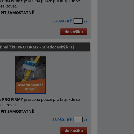
u
PRO FIRMY
je určená pouze pro kraj, kde se
ealizovat.
UPIT SAMOSTATNĚ
33 890,- Kč
ks
do košíku
 balíčku PRO FIRMY - Středočeský kraj
u
PRO FIRMY
je určená pouze pro kraj, kde se
ealizovat.
UPIT SAMOSTATNĚ
38 950,- Kč
ks
do košíku