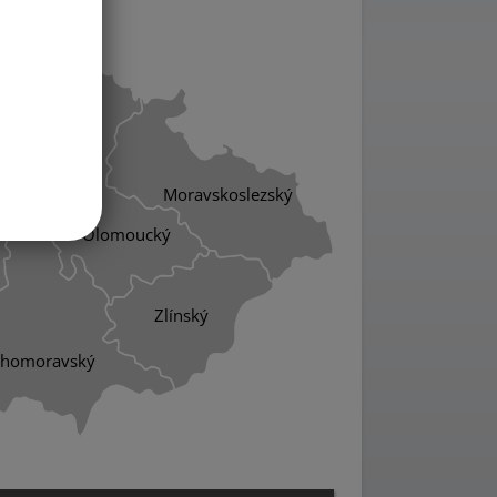
ý
cký
Moravskoslezský
Olomoucký
Zlínský
ihomoravský