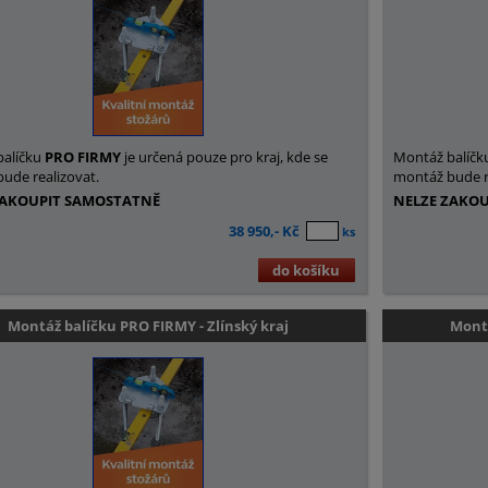
balíčku
PRO FIRMY
je určená pouze pro kraj, kde se
Montáž balíčk
ude realizovat.
montáž bude r
ZAKOUPIT SAMOSTATNĚ
NELZE ZAKO
38 950,- Kč
ks
do košíku
Montáž balíčku PRO FIRMY - Zlínský kraj
Montá