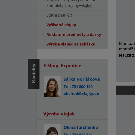
komplety (stojany+vlajky)
Státní znak ČR
Vyšívané vlajky
Reklamní předměty a dárky
Montáž 
Výroba vlajek na zakázku
montáž b
NELZE 
E-Shop, Expedice
Šárka Horňáková
Tel: 731 800 100
obchod@vlajky.eu
Výroba vlajek
Olena Iurchenko
Tel: 731 822 844