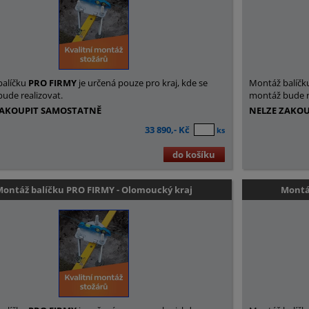
balíčku
PRO FIRMY
je určená pouze pro kraj, kde se
Montáž balíčk
ude realizovat.
montáž bude r
ZAKOUPIT SAMOSTATNĚ
NELZE ZAKO
33 890,- Kč
ks
do košíku
Montáž balíčku PRO FIRMY - Olomoucký kraj
Montáž