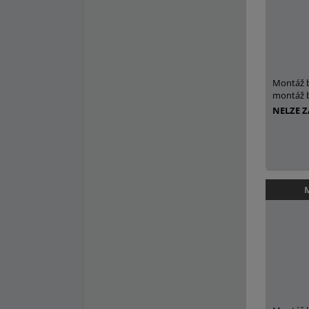
Montáž 
montáž b
NELZE 