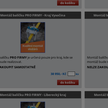
do košíku
Montáž balíčku PRO FIRMY - Kraj Vysočina
Montáž b
balíčku
PRO FIRMY
je určená pouze pro kraj, kde se
Montáž balíčk
ude realizovat.
montáž bude r
ZAKOUPIT SAMOSTATNĚ
NELZE ZAKO
38 950,- Kč
ks
do košíku
Montáž balíčku PRO FIRMY - Liberecký kraj
Montáž b