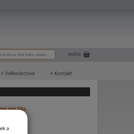
KOŠÍK
Velkoobchod
Kontakt
ímo pro Vás.
ek a