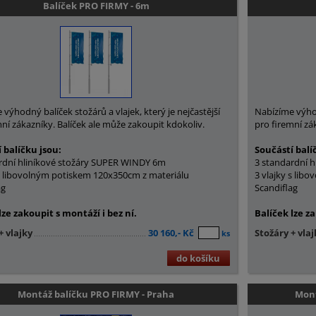
Balíček PRO FIRMY - 6m
výhodný balíček stožárů a vlajek, který je nejčastější
Nabízíme výhodn
mní zákazníky. Balíček ale může zakoupit kdokoliv.
pro firemní zá
 balíčku jsou:
Součástí balí
rdní hliníkové stožáry SUPER WINDY 6m
3 standardní 
 s libovolným potiskem 120x350cm z materiálu
3 vlajky s lib
ag
Scandiflag
lze zakoupit s montáží i bez ní.
Balíček lze za
+ vlajky
30 160,- Kč
Stožáry + vlaj
ks
do košíku
Montáž balíčku PRO FIRMY - Praha
Mont