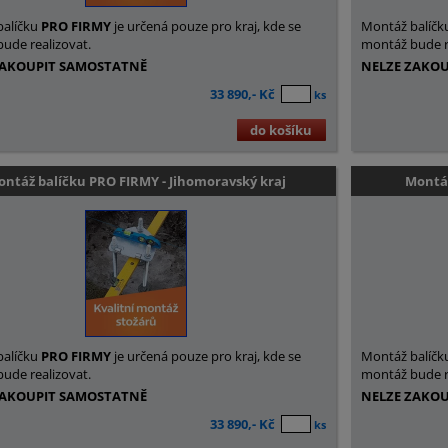
balíčku
PRO FIRMY
je určená pouze pro kraj, kde se
Montáž balíčk
ude realizovat.
montáž bude r
ZAKOUPIT SAMOSTATNĚ
NELZE ZAKO
33 890,- Kč
ks
do košíku
ntáž balíčku PRO FIRMY - Jihomoravský kraj
Montáž
balíčku
PRO FIRMY
je určená pouze pro kraj, kde se
Montáž balíčk
ude realizovat.
montáž bude r
ZAKOUPIT SAMOSTATNĚ
NELZE ZAKO
33 890,- Kč
ks