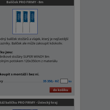
Balíček PRO FIRMY - 8m
ý balíček stožárů a vlajek, který je nejčastější
kazníky. Balíček ale může zakoupit kdokoliv.
čku jsou:
hliníkové stožáry SUPER WINDY 8m
ovolným potiskem 120x350cm z materiálu
koupit s montáží i bez ní.
ky
35 350,- Kč
ks
do košíku
áž balíčku PRO FIRMY - Ústecký kraj