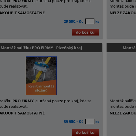
balíčku
PRO FIRMY
je určená pouze pro kraj, kde se
Montáž balíčk
ude realizovat.
montáž bude r
ZAKOUPIT SAMOSTATNĚ
NELZE ZAKO
29 590,- Kč
ks
do košíku
Montáž balíčku PRO FIRMY - Plzeňský kraj
Montáž
balíčku
PRO FIRMY
je určená pouze pro kraj, kde se
Montáž balíčk
ude realizovat.
montáž bude r
ZAKOUPIT SAMOSTATNĚ
NELZE ZAKO
39 950,- Kč
ks
do košíku