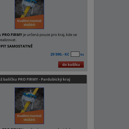
u
PRO FIRMY
je určená pouze pro kraj, kde se
ealizovat.
UPIT SAMOSTATNĚ
29 590,- Kč
ks
do košíku
 balíčku PRO FIRMY - Pardubický kraj