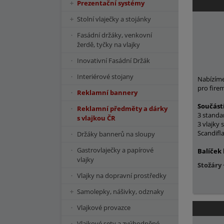
Prezentační systémy
Stolní vlaječky a stojánky
Fasádní držáky, venkovní
žerdě, tyčky na vlajky
Inovativní Fasádní Držák
Interiérové stojany
Nabízíme 
pro fire
Reklamní bannery
Součástí
Reklamní předměty a dárky
3 standa
s vlajkou ČR
3 vlajky
Scandifl
Držáky bannerů na sloupy
Gastrovlaječky a papírové
Balíček 
vlajky
Stožáry 
Vlajky na dopravní prostředky
Samolepky, nášivky, odznaky
Vlajkové provazce
Vlajkové sety a zvýhodněné