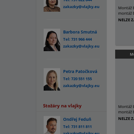
zakazky@vlajky.eu
Montáž 
montáž b
NELZE 
Barbora Smutná
Tel: 731 966 444
zakazky@vlajky.eu
Mo
Petra Patočková
Tel: 720 551 155
zakazky@vlajky.eu
Stožáry na vlajky
Montáž 
montáž b
NELZE 
Ondřej Feduň
Tel: 731 811 811
zakazky@vlajky.eu