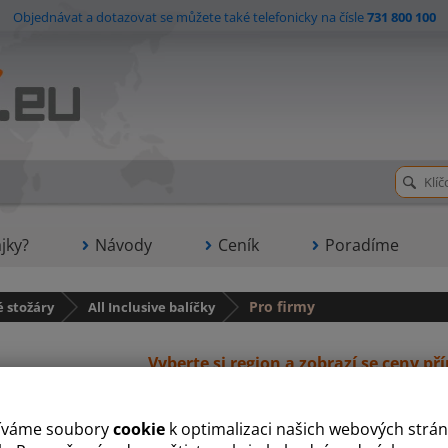
Objednávat a dotazovat se můžete také telefonicky na čísle
731 800 100
jky?
Návody
Ceník
Poradíme
é stožáry
All Inclusive balíčky
Pro firmy
Vyberte si region a zobrazí se ceny př
íváme soubory
cookie
k optimalizaci našich webových strán