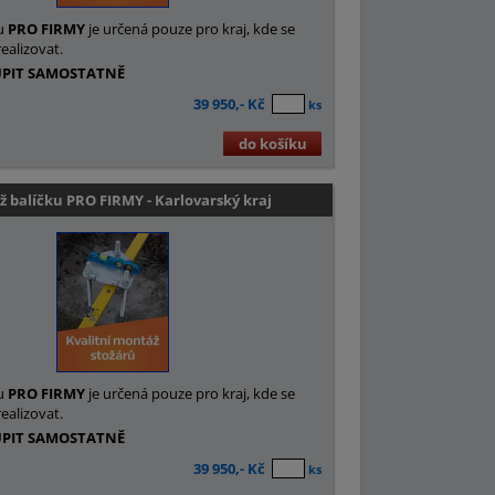
u
PRO FIRMY
je určená pouze pro kraj, kde se
ealizovat.
UPIT SAMOSTATNĚ
39 950,- Kč
ks
do košíku
 balíčku PRO FIRMY - Karlovarský kraj
u
PRO FIRMY
je určená pouze pro kraj, kde se
ealizovat.
UPIT SAMOSTATNĚ
39 950,- Kč
ks