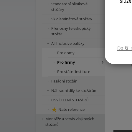
služe
Standardní hliníkové
stožáry
Sklolaminátové stožáry
Přenosný teleskopický
Ka
stožár
All Inclusive balíčky
Další 
Pro domy
Pro firmy
Pro státní instituce
Fasádní stožár
Náhradní díly ke stožárům
OSVĚTLENÍ STOŽÁRŮ
Naše reference
Montáže a servis vlajkových
stožárů