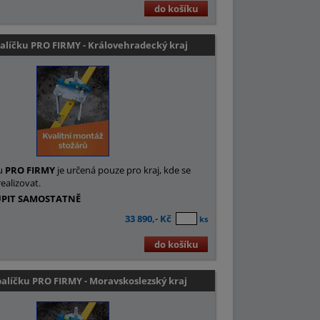
do košíku
alíčku PRO FIRMY - Královehradecký kraj
u
PRO FIRMY
je určená pouze pro kraj, kde se
ealizovat.
UPIT SAMOSTATNĚ
33 890,- Kč
ks
do košíku
alíčku PRO FIRMY - Moravskoslezský kraj