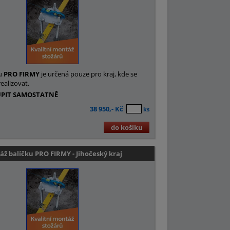
u
PRO FIRMY
je určená pouze pro kraj, kde se
ealizovat.
UPIT SAMOSTATNĚ
38 950,- Kč
ks
do košíku
ž balíčku PRO FIRMY - Jihočeský kraj