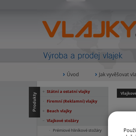
Úvod
Jak vyvěšovat vla
Státní a ostatní vlajky
Vlajkov
Firemní (Reklamní) vlajky
Beach vlajky
Vlajkové stožáry
Použ
Prémiové hliníkové stožáry