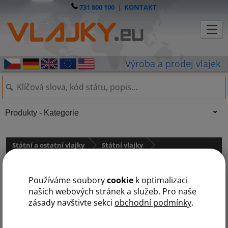
731 800 100
|
KONTAKT
Produkty - Kategorie
Státní a ostatní vlajky
Státní vlajky
Země NATO
státy na R
Používáme soubory
cookie
k optimalizaci
A
B
Č
D
E
F
I
K
L
M
N
P
R
S
T
V
našich webových stránek a služeb. Pro naše
zásady navštivte sekci
obchodní podmínky
.
Řecko