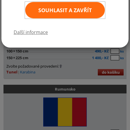
SOUHLASIT A ZAVŘÍT
Další informace
30
×
45 cm
190,- Kč
ks
60
×
90 cm
350,- Kč
ks
100
×
150 cm
490,- Kč
ks
150
×
225 cm
1 400,- Kč
ks
Zvolte požadované provedení:
Tunel
Karabina
do košíku
Rumunsko