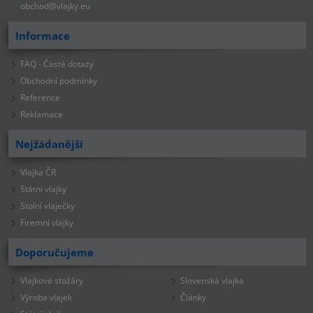
obchod@vlajky.eu
Informace
FAQ - Časté dotazy
Obchodní podmínky
Reference
Reklamace
Nejžádanější
Vlajka ČR
Státní vlajky
Stolní vlaječky
Firemní vlajky
Doporučujeme
Vlajkové stožáry
Slovenská vlajka
Výroba vlajek
Články