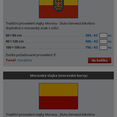
Tradiční provedení vlajky Moravy - žluto-červená bikolóra -
doplněná o moravský znak s orlicí.
60
×
90 cm
350,- Kč
ks
80
×
120 cm
500,- Kč
ks
100
×
150 cm
750,- Kč
ks
Zvolte požadované provedení:
Tunel
Karabina
do košíku
Moravská vlajka (moravské barvy)
Tradiční provedení vlajky Moravy - žluto-červená bikolóra.