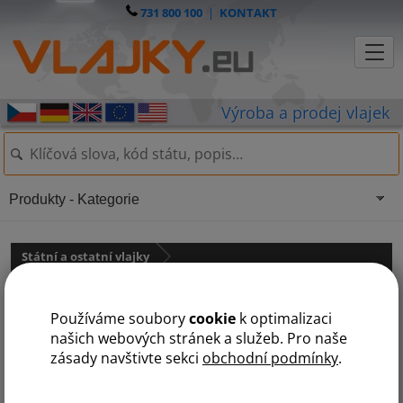
731 800 100
|
KONTAKT
Produkty - Kategorie
Státní a ostatní vlajky
Krajské, Regionální a ostatní vlajky
státy na M
Používáme soubory
cookie
k optimalizaci
D
F
H
J
K
M
N
P
R
Š
V
našich webových stránek a služeb. Pro naše
zásady navštivte sekci
obchodní podmínky
.
Moravská vlajka (modrá)