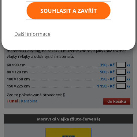
SOUHLASIT A ZAVŘÍT
Další informace
Novodobé provedení vlajky Moravy, které vychází z barev a figur
současného velkého státního znaku ČR. Vlajka Moravy je vyráběná z
materiálu Easyflag, na zakázku můžeme zhotovit jakýkoliv rozměr
vlajky i vlajky z odolnějších materiálů.
60
×
90 cm
350,- Kč
ks
80
×
120 cm
500,- Kč
ks
100
×
150 cm
750,- Kč
ks
150
×
225 cm
1 150,- Kč
ks
Zvolte požadované provedení:
Tunel
Karabina
do košíku
Moravská vlajka (žluto-červená)