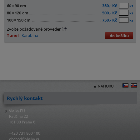
60
×
90 cm
350,- Kč
ks
80
×
120 cm
500,- Kč
ks
100
×
150 cm
750,- Kč
ks
Zvolte požadované provedení:
Tunel
Karabina
do košíku
▲ NAHORU
Rychlý kontakt
Vlajky.EU
Radčina 22
161 00 Praha 6
+420 731 800 100
obchod@vlajky.eu