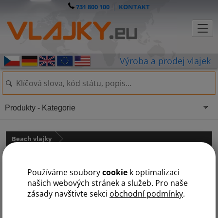
731 800 100
|
KONTAKT
Produkty - Kategorie
Beach vlajky
Příslušenství k beach vlajkám
státy na S
Používáme soubory
cookie
k optimalizaci
D
K
N
P
R
S
V
Z
našich webových stránek a služeb. Pro naše
zásady navštivte sekci
obchodní podmínky
.
Špice s rotátorem