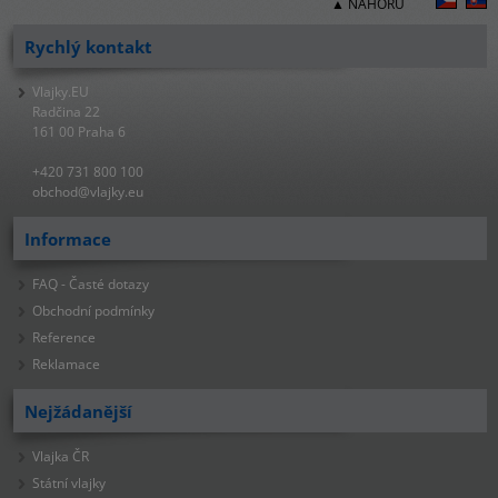
▲ NAHORU
Rychlý kontakt
Vlajky.EU
Radčina 22
161 00 Praha 6
+420 731 800 100
obchod@vlajky.eu
Informace
FAQ - Časté dotazy
Obchodní podmínky
Reference
Reklamace
Nejžádanější
Vlajka ČR
Státní vlajky