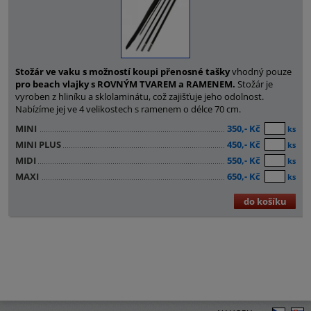
Stožár ve vaku s možností koupi přenosné tašky
vhodný pouze
pro beach vlajky s ROVNÝM TVAREM a RAMENEM.
Stožár je
vyroben z hliníku a sklolaminátu, což zajišťuje jeho odolnost.
Nabízíme jej ve 4 velikostech s ramenem o délce 70 cm.
MINI
350,- Kč
ks
MINI PLUS
450,- Kč
ks
MIDI
550,- Kč
ks
MAXI
650,- Kč
ks
do košíku