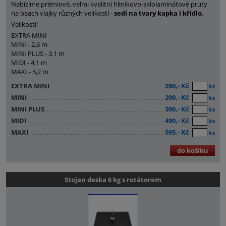
Nabízíme prémiové, velmi kvalitní hliníkovo-sklolaminátové pruty
na beach vlajky různých velikostí -
sedí na tvary kapka i křídlo.
Velikosti:
EXTRA MINI
MINI - 2,6 m
MINI PLUS - 3,1 m
MIDI - 4,1 m
MAXI - 5,2 m
EXTRA MINI
290,- Kč
ks
MINI
290,- Kč
ks
MINI PLUS
390,- Kč
ks
MIDI
490,- Kč
ks
MAXI
595,- Kč
ks
do košíku
Stojan deska 6 kg s rotátorem