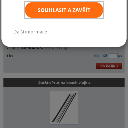
SOUHLASIT A ZAVŘÍT
Další informace
Nabízíme špice s rotátorem, vhodné do zapíchnutí prutu do trávy.
Velikost balení 4x6x52 cm, váha 1 kg.
1 ks
300,- Kč
ks
do košíku
Stožár/Prut na beach vlajku