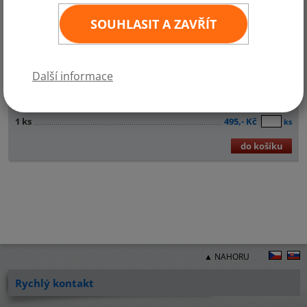
SOUHLASIT A ZAVŘÍT
Další informace
Nájezdový stojan s rotátorem vhodný pod kola automobilu.
1 ks
495,- Kč
ks
do košíku
▲ NAHORU
Rychlý kontakt