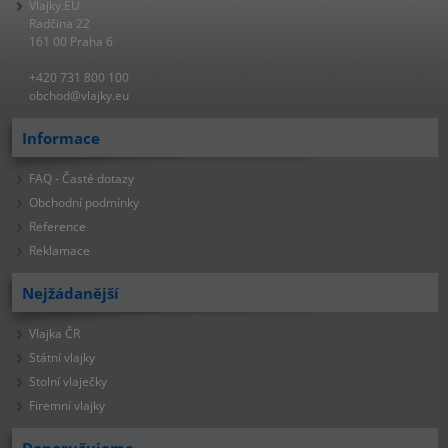
Vlajky.EU
Radčina 22
161 00 Praha 6
+420 731 800 100
obchod@vlajky.eu
Informace
FAQ - Časté dotazy
Obchodní podmínky
Reference
Reklamace
Nejžádanější
Vlajka ČR
Státní vlajky
Stolní vlaječky
Firemní vlajky