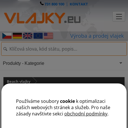
731 800 100
|
KONTAKT
Produkty - Kategorie
Beach vlajky
Příslušenství k beach vlajkám
státy na N
Používáme soubory
cookie
k optimalizaci
D
K
N
P
R
S
V
Z
našich webových stránek a služeb. Pro naše
zásady navštivte sekci
obchodní podmínky
.
Nájezdový stojan