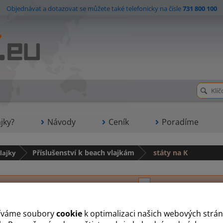
Objednávat a dotazovat se můžete také telefonicky na čísle
731 800 100
jky?
Návody
Ceník
Poradíme
lajky
Příslušenství k beach vlajkám
státy na K
D
K
N
P
R
S
V
Z
íváme soubory
cookie
k optimalizaci našich webových strán
ížový stojan s rotátorem