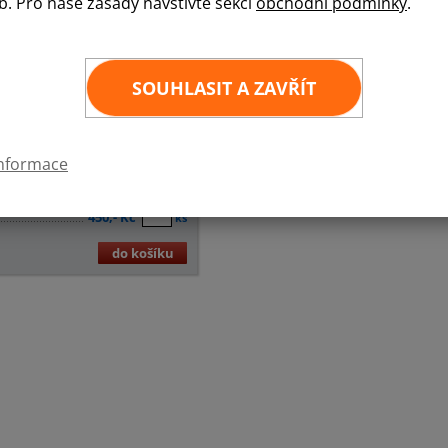
b. Pro naše zásady navštivte sekci
obchodní podmínky
.
SOUHLASIT A ZAVŘÍT
 stojan 70x60 cm - váha cca 2,8
informace
átorem, 2 kg s pevným trnem.
 balení 6x10x70 cm.
450,- Kč
ks
do košíku