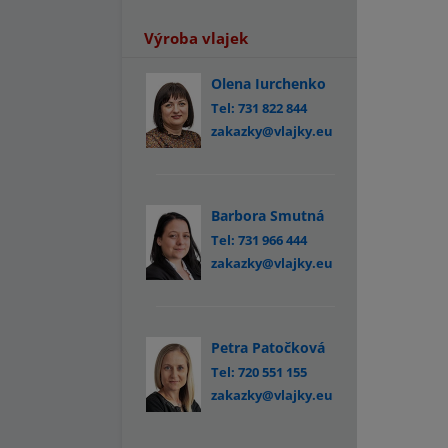
Výroba vlajek
Olena Iurchenko
Tel: 731 822 844
zakazky@vlajky.eu
Barbora Smutná
Tel: 731 966 444
zakazky@vlajky.eu
Petra Patočková
Tel: 720 551 155
zakazky@vlajky.eu