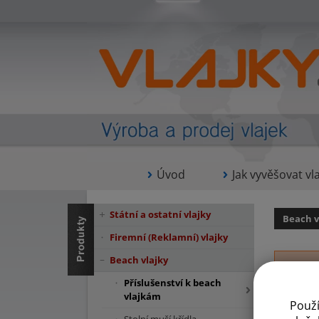
Úvod
Jak vyvěšovat vla
Státní a ostatní vlajky
Beach v
Firemní (Reklamní) vlajky
Beach vlajky
Příslušenství k beach
vlajkám
Použ
Kř