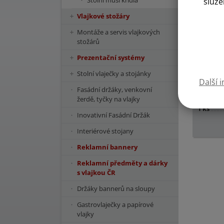
Stolní muší křídla
služe
Vlajkové stožáry
Montáže a servis vlajkových
stožárů
Prezentační systémy
Stolní vlaječky a stojánky
Nabízíme
Další 
kg s rot
Fasádní držáky, venkovní
Velikost
žerdě, tyčky na vlajky
1 ks
Inovativní Fasádní Držák
Interiérové stojany
Reklamní bannery
Reklamní předměty a dárky
s vlajkou ČR
Držáky bannerů na sloupy
Gastrovlaječky a papírové
vlajky