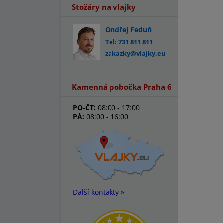
Stožáry na vlajky
Ondřej Feduň
Tel: 731 811 811
zakazky@vlajky.eu
Kamenná pobočka Praha 6
PO-ČT:
08:00 - 17:00
PÁ:
08:00 - 16:00
Další kontakty »