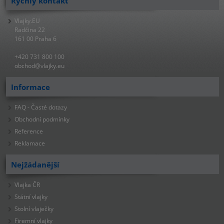
Rychlý kontakt
Vlajky.EU
Radčina 22
161 00 Praha 6
+420 731 800 100
obchod@vlajky.eu
Informace
FAQ - Časté dotazy
Obchodní podmínky
Reference
Reklamace
Nejžádanější
Vlajka ČR
Státní vlajky
Stolní vlaječky
Firemní vlajky