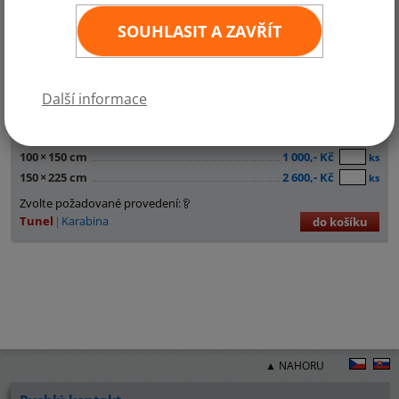
SOUHLASIT A ZAVŘÍT
Další informace
30
×
45 cm
290,- Kč
ks
60
×
90 cm
600,- Kč
ks
100
×
150 cm
1 000,- Kč
ks
150
×
225 cm
2 600,- Kč
ks
Zvolte požadované provedení:
Tunel
Karabina
do košíku
▲ NAHORU