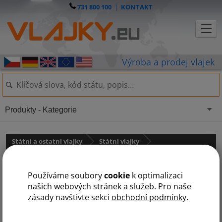
731 800 100
|
KONTAKT
Produkty - Kategorie
Státní a ostatní vlajky
Státní vlajky
Asie
státy na U
Používáme soubory
cookie
k optimalizaci
A
B
Č
F
G
I
J
K
L
M
N
O
P
S
T
U
V
našich webových stránek a služeb. Pro naše
zásady navštivte sekci
obchodní podmínky
.
Uzbekistán