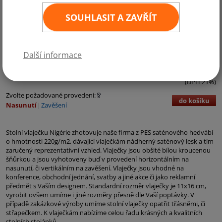
SOUHLASIT A ZAVŘÍT
Kategorie:
Afrika
Další informace
90,- Kč bez DPH
109,- Kč vč. DPH
ks
11
×
16 cm
(DPH 21%)
Zvolte požadované provedení:
do košíku
Nasunutí
Zavěšení
Stolní vlaječku Nigérie zhotovuje naše firma z PES saténového hedvábí
o hmotnosti 220g/m2, dávající vlaječkám nádherný saténový lesk a tím
zaručený reprezentativní vzhled. Vlaječky jsou obšité bílou kroucenou
šňůrkou a jsou vyhotoveny buď v provedení horizontálním na
nasunutí, či vertikálním na zavěšení. Vlaječky jsou vhodné na
konference, obchodní jednání, svatby a jiné akce či jako reklamní
předmět s Vaším designem. Standardní rozměr vlaječky je 11x16 cm,
vyrobit ovšem umíme i jiné rozměry přesně dle Vaší poptávky. V
případě zakázkové výroby umíme stolní vlaječky opatřit třásněmi, či
střapečkem. K vlaječkám nabízíme celou řadu krásných a kvalitních
stolních stojánků.