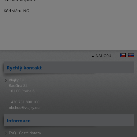
Kód státu: NG
▲ NAHORU
Rychlý kontakt
Vlajky.EU
Radčina 22
161 00 Praha 6
+420 731 800 100
obchod@vlajky.eu
Informace
FAQ - Časté dotazy