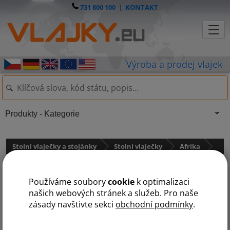
731 800 100
|
KONTAKT
Produkty - Kategorie
Stolní vlaječky a stojánky
Stolní vlaječky
Afrika
Nigérie
Používáme soubory
cookie
k optimalizaci
našich webových stránek a služeb. Pro naše
zásady navštivte sekci
obchodní podmínky
.