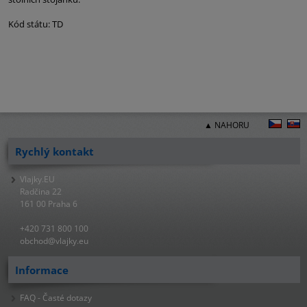
Kód státu: TD
▲ NAHORU
Rychlý kontakt
Vlajky.EU
Radčina 22
161 00 Praha 6
+420 731 800 100
obchod@vlajky.eu
Informace
FAQ - Časté dotazy