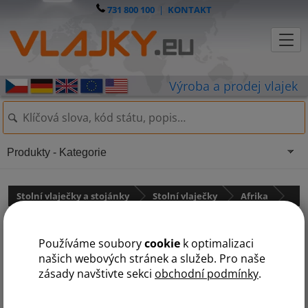
731 800 100
|
KONTAKT
Produkty - Kategorie
Stolní vlaječky a stojánky
Stolní vlaječky
Afrika
Čad
Používáme soubory
cookie
k optimalizaci
našich webových stránek a služeb. Pro naše
zásady navštivte sekci
obchodní podmínky
.