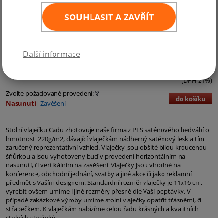
SOUHLASIT A ZAVŘÍT
Kategorie:
Afrika
Další informace
90,- Kč bez DPH
109,- Kč vč. DPH
ks
11
×
16 cm
(DPH 21%)
Zvolte požadované provedení:
do košíku
Nasunutí
Zavěšení
Stolní vlaječku Čadu zhotovuje naše firma z PES saténového hedvábí o
hmotnosti 220g/m2, dávající vlaječkám nádherný saténový lesk a tím
zaručený reprezentativní vzhled. Vlaječky jsou obšité bílou kroucenou
šňůrkou a jsou vyhotoveny buď v provedení horizontálním na
nasunutí, či vertikálním na zavěšení. Vlaječky jsou vhodné na
konference, obchodní jednání, svatby a jiné akce či jako reklamní
předmět s Vaším designem. Standardní rozměr vlaječky je 11x16 cm,
vyrobit ovšem umíme i jiné rozměry přesně dle Vaší poptávky. V
případě zakázkové výroby umíme stolní vlaječky opatřit třásněmi, či
střapečkem. K vlaječkám nabízíme celou řadu krásných a kvalitních
stolních stojánků.