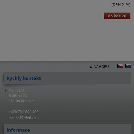
(DPH 21%)
do košíku
▲ NAHORU
Rychlý kontakt
Vlajky.EU
Radčina 22
161 00 Praha 6
+420 731 800 100
obchod@vlajky.eu
Informace