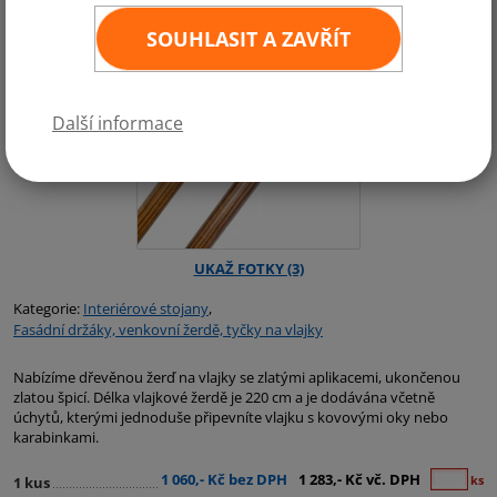
SOUHLASIT A ZAVŘÍT
Další informace
Kategorie:
Interiérové stojany
,
Fasádní držáky, venkovní žerdě, tyčky na vlajky
Nabízíme dřevěnou žerď na vlajky se zlatými aplikacemi, ukončenou
zlatou špicí. Délka vlajkové žerdě je 220 cm a je dodávána včetně
úchytů, kterými jednoduše připevníte vlajku s kovovými oky nebo
karabinkami.
1 060,- Kč bez DPH
1 283,- Kč vč. DPH
ks
1 kus