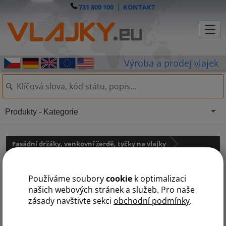
731 800 100
|
KONTAKT
Produkty - Kategorie
Fasádní držáky, venkovní žerdě, tyčky na vlajky
Žerď na vlajky dřevěná se
Používáme soubory
cookie
k optimalizaci
zlatou špicí
našich webových stránek a služeb. Pro naše
zásady navštivte sekci
obchodní podmínky
.