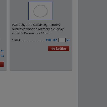
POE úchyt pro stožár segmentový
hliníkový: vhodné rozměry dle výšky
stožárů. Průměr cca 14 cm.
r
1 kus
110,- Kč
ks
do košíku
ks
ks
u