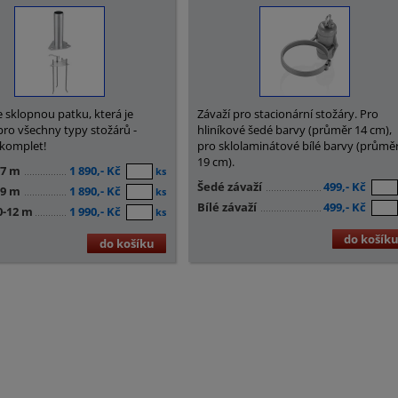
 sklopnou patku, která je
Závaží pro stacionární stožáry. Pro
ro všechny typy stožárů -
hliníkové šedé barvy (průměr 14 cm),
 komplet!
pro sklolaminátové bílé barvy (průmě
19 cm).
-7 m
1 890,- Kč
ks
Šedé závaží
499,- Kč
-9 m
1 890,- Kč
ks
Bílé závaží
499,- Kč
0-12 m
1 990,- Kč
ks
do košík
do košíku