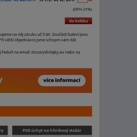
(DPH 21%)
do košíku
jeme na něj záruku až 5 let. Součástí balení jsou
ři větší objednávce jsme schopni vám dát
ej Feduň na email: stozary@vlajky.eu nebo na
ry
POE úchyt na hliníkový stožár