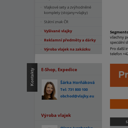
Vlajkové sety a zvýhodněné
komplety (stojany+vlajky)
Státní znak ČR
Vyšívané vlajky
Segmento
všechny p
Reklamní předměty a dárky
speciální s
Pro další 
Výroba vlajek na zakázku
telefon +4
E-Shop, Expedice
Šárka Horňáková
Tel: 731 800 100
obchod@vlajky.eu
Výroba vlajek
S