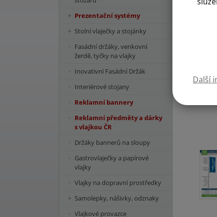
stožárů
služe
Prezentační systémy
Stolní vlaječky a stojánky
Fasádní držáky, venkovní
žerdě, tyčky na vlajky
Inovativní Fasádní Držák
Další 
Interiérové stojany
Reklamní bannery
Reklamní předměty a dárky
s vlajkou ČR
Držáky bannerů na sloupy
Gastrovlaječky a papírové
vlajky
Vlajky na dopravní prostředky
Samolepky, nášivky, odznaky
Vlajkové provazce