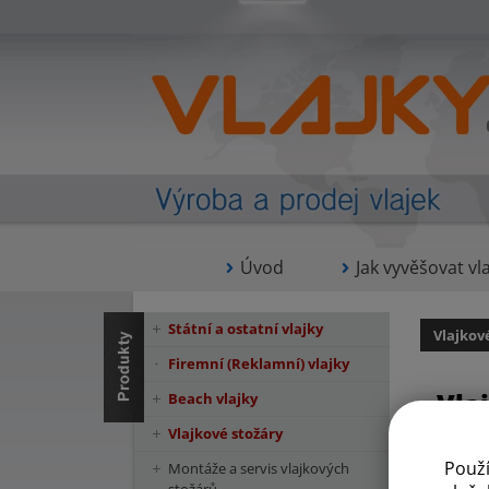
Úvod
Jak vyvěšovat vla
Státní a ostatní vlajky
Vlajkov
Firemní (Reklamní) vlajky
Vla
Beach vlajky
Vlajkové stožáry
Použ
Montáže a servis vlajkových