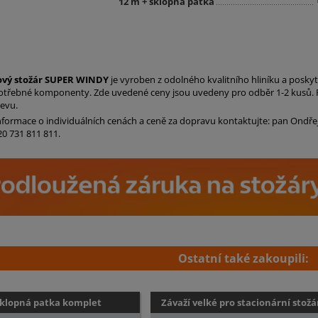
12 m + sklopná patka
vý stožár SUPER WINDY
je vyroben z odolného kvalitního hliníku a poskytu
otřebné komponenty. Zde uvedené ceny jsou uvedeny pro odběr 1-2 kusů. P
levu.
informace o individuálních cenách a ceně za dopravu kontaktujte: pan Ondř
20 731 811 811.
Ostatní také zakoupili:
klopná patka komplet
Závaží velké pro stacionární stožá