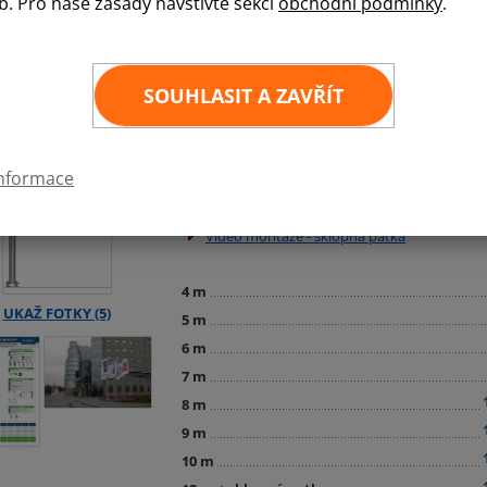
b. Pro naše zásady navštivte sekci
obchodní podmínky
.
Vlajkový hliníkový segmentový stožár s vnitř
spouštěcím a vytahovacím ramenem - vlajkové v
v navíjecím mechanismu - chráněno proti kráde
jednoduše pomocí lana ovladatelné. Vlajka je t
SOUHLASIT A ZAVŘÍT
uchycena POE úchyty. Dodávka obsahuje: hliník
vrchlík, provazové vnitřní vedení, otočné rame
je v ceně patka sklopná, kvůli stabilitě a možnos
informace
Foto provedených instalací
Video montáže - pevná patka
Video montáže - sklopná patka
4 m
5 m
6 m
7 m
8 m
9 m
10 m