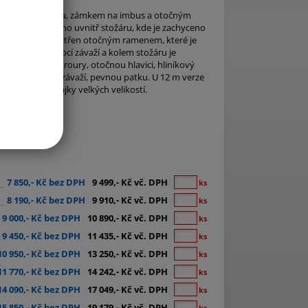
ním vedením lanka, zámkem na imbus a otočným
edení je uloženo uvnitř stožáru, kde je zachyceno
ži. Stožár je opatřen otočným ramenem, které je
ažena dolu pomocí závaží a kolem stožáru je
ové eloxované roury, otočnou hlavici, hliníkový
no, Poe úchyty, závaží, pevnou patku. U 12 m verze
ti vyvěšovat vlajky velkých velikostí.
7 850,- Kč bez DPH
9 499,- Kč vč. DPH
ks
8 190,- Kč bez DPH
9 910,- Kč vč. DPH
ks
9 000,- Kč bez DPH
10 890,- Kč vč. DPH
ks
9 450,- Kč bez DPH
11 435,- Kč vč. DPH
ks
10 950,- Kč bez DPH
13 250,- Kč vč. DPH
ks
11 770,- Kč bez DPH
14 242,- Kč vč. DPH
ks
14 090,- Kč bez DPH
17 049,- Kč vč. DPH
ks
15 850,- Kč bez DPH
19 179,- Kč vč. DPH
ks