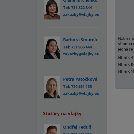
Olena Iurchenko
Tel: 731 822 844
zakazky@vlajky.eu
Nabízíme
Barbora Smutná
vhodná p
Tel: 731 966 444
jedná se
zakazky@vlajky.eu
Hliník 4
Hliník 8
Hliník 1
Petra Patočková
Tel: 720 551 155
zakazky@vlajky.eu
Stožáry na vlajky
Ondřej Feduň