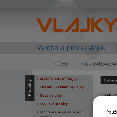
Úvod
Jak vyvěšovat vla
Státní a ostatní vlajky
Státní a
Firemní (Reklamní) vlajky
Vla
Beach vlajky
Vlajkové stožáry
Použ
Montáže a servis vlajkových