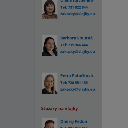
Olena Iurchenko
Tel: 731 822 844
zakazky@vlajky.eu
Barbora Smutná
Tel: 731 966 444
zakazky@vlajky.eu
Petra Patočková
Tel: 720 551 155
zakazky@vlajky.eu
Stožáry na vlajky
Ondřej Feduň