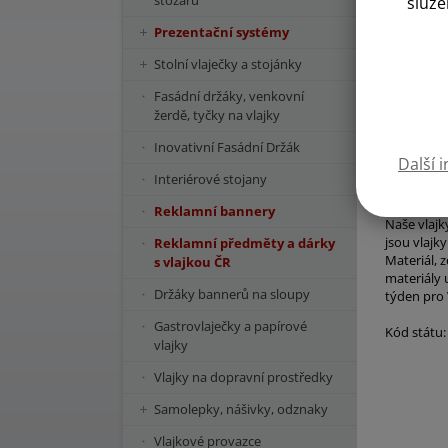
stožárů
služe
Prezentační systémy
Stolní vlaječky a stojánky
Fasádní držáky, venkovní
žerdě, tyčky na vlajky
Inovativní Fasádní Držák
Další 
Interiérové stojany
Reklamní bannery
Naše vlajk
jsou vlajk
Reklamní předměty a dárky
Materiál, 
s vlajkou ČR
materiály 
Držáky bannerů na sloupy
týden pro 
Gastrovlaječky a papírové
Kód státu:
vlajky
Vlajky na dopravní prostředky
Samolepky, nášivky, odznaky
Vlajkové provazce