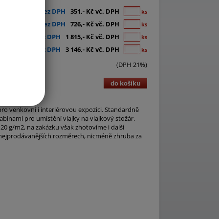
290,- Kč bez DPH
351,- Kč vč. DPH
ks
600,- Kč bez DPH
726,- Kč vč. DPH
ks
1 500,- Kč bez DPH
1 815,- Kč vč. DPH
ks
2 600,- Kč bez DPH
3 146,- Kč vč. DPH
ks
(DPH 21%)
do košíku
 pro venkovní i interiérovou expozici. Standardně
abinami pro umístění vlajky na vlajkový stožár.
120 g/m2, na zakázku však zhotovíme i další
a nejprodávanějších rozměrech, nicméně zhruba za